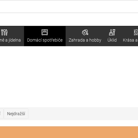
ě a jídelna
Domácí spotřebiče
Zahrada a hobby
Úklid
Krása a
í
Nejdražší