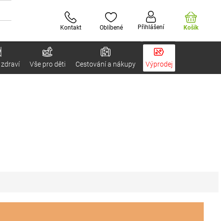
Přihlášení
Kontakt
Oblíbené
Košík
 zdraví
Vše pro děti
Cestování a nákupy
Výprodej