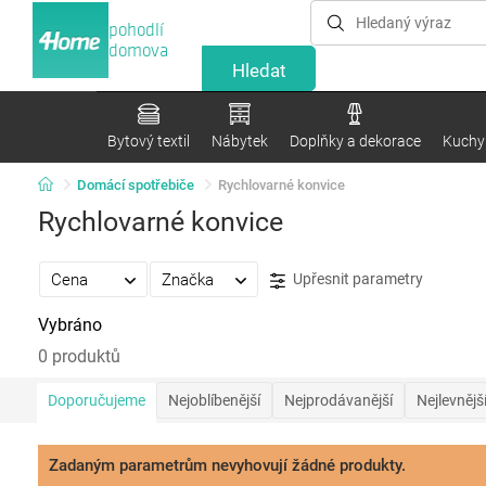
pohodlí
domova
Bytový textil
Nábytek
Doplňky a dekorace
Kuchyn
Domácí spotřebiče
Rychlovarné konvice
Rychlovarné konvice
Cena
Značka
Upřesnit parametry
Vybráno
0 produktů
Doporučujeme
Nejoblíbenější
Nejprodávanější
Nejlevnějš
Zadaným parametrům nevyhovují žádné produkty.