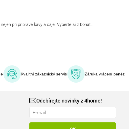
Domácnost bez rychlovarné konvice bychom dnes hledali asi těžko. Kvalitní rychlovarné konvice nám znatelně šetří čas nejen při přípravě kávy a čaje. Vyberte si z bohaté nabídky kvalitních rychlovarných konvic ve skvělém designu značek Concept, ETA nebo Sencor s řadou praktických funkcí, které oceníte v každé domácnosti.
ce
Kvalitní zákaznický servis
Záruka vrácení peněz
Odebírejte novinky z 4home!