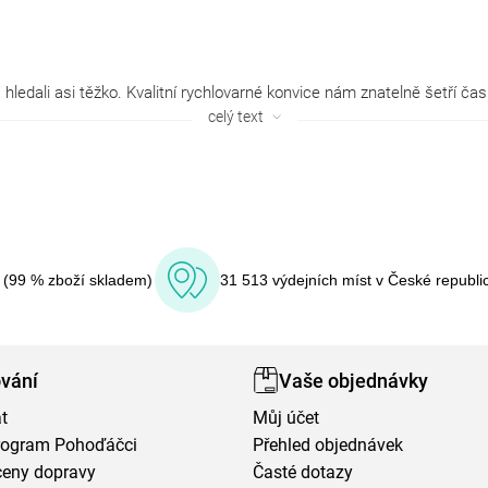
celý text
í (99 % zboží skladem)
31 513 výdejních míst v České republi
vání
Vaše objednávky
t
Můj účet
program Pohoďáčci
Přehled objednávek
ceny dopravy
Časté dotazy