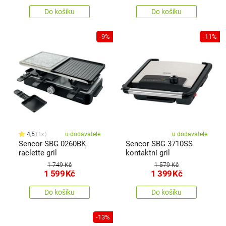
Do košíku
Do košíku
-9%
-11%
4,5
u dodavatele
u dodavatele
1x
Sencor SBG 0260BK
Sencor SBG 3710SS
raclette gril
kontaktní gril
1 749 Kč
1 579 Kč
1 599
Kč
1 399
Kč
Do košíku
Do košíku
-13%