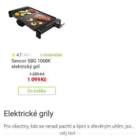
4,7
u dodavatele
40x
Sencor SBG 106BK
elektrický gril
1 259 Kč
1 099
Kč
Do košíku
Elektrické grily
Pro všechny, kdo se neradi pachtí a špiní s dřevěným uhlím, jsou ideální grily elektrické. Jsou navíc vhodné na jakýkoliv stůl či pevnou podložku. S kontaktním elektrickým grilem nebo raclette grilem můžete klidně grilovat i doma v kuchyni.
celý text