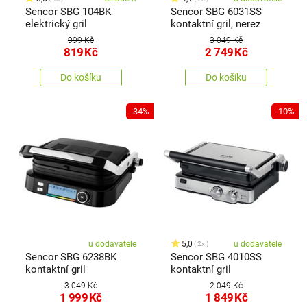
Sencor SBG 104BK
Sencor SBG 6031SS
elektrický gril
kontaktní gril, nerez
999 Kč
3 049 Kč
819
Kč
2 749
Kč
Do košíku
Do košíku
-34%
-10%
u dodavatele
5,0
u dodavatele
2x
Sencor SBG 6238BK
Sencor SBG 4010SS
kontaktní gril
kontaktní gril
3 049 Kč
2 049 Kč
1 999
Kč
1 849
Kč