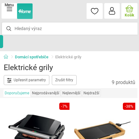
Menu
Košík
Domácí spotřebiče
Elektrické grily
Elektrické grily
Upřesnit parametry
Zrušit filtry
9 produktů
Doporučujeme
Nejprodávanější
Nejlevnější
Nejdražší
-7%
-38%