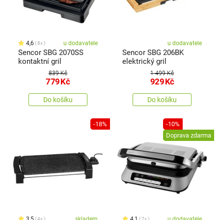
4,6
u dodavatele
u dodavatele
8x
Sencor SBG 2070SS
Sencor SBG 206BK
kontaktní gril
elektrický gril
839 Kč
1 499 Kč
779
Kč
929
Kč
Do košíku
Do košíku
-18%
-10%
Doprava zdarma
3,5
skladem
4,1
u dodavatele
4x
7x