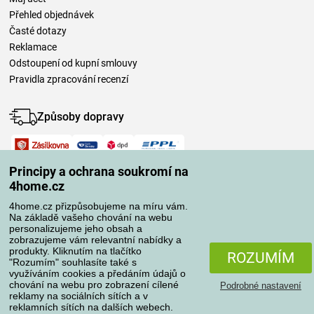
Přehled objednávek
Časté dotazy
Reklamace
Odstoupení od kupní smlouvy
Pravidla zpracování recenzí
Způsoby dopravy
Způsoby platby
Principy a ochrana soukromí na
4home.cz
4home.cz přizpůsobujeme na míru vám.
Spolehlivý obchod
Na základě vašeho chování na webu
personalizujeme jeho obsah a
zobrazujeme vám relevantní nabídky a
produkty. Kliknutím na tlačítko
ROZUMÍM
"Rozumím" souhlasíte také s
využíváním cookies a předáním údajů o
chování na webu pro zobrazení cílené
Podrobné nastavení
reklamy na sociálních sítích a v
reklamních sítích na dalších webech.