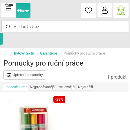
Menu
Košík
Bytový textil
Galanterie
Pomůcky pro ruční práce
Pomůcky pro ruční práce
Upřesnit parametry
1 produkt
Doporučujeme
Nejprodávanější
Nejlevnější
Nejdražší
-23%