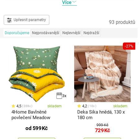
Více
Upřesnit parametry
93 produktů
Doporučujeme
Nejprodávanější
Nejlevnější
Nejdražší
-27%
3x
4,5
skladem
4,2
skladem
208x
10x
4Home Bavlněné
Deka Sika hnědá, 130 x
povlečení Meadow
180 cm
999 Kč
od
599
Kč
729
Kč