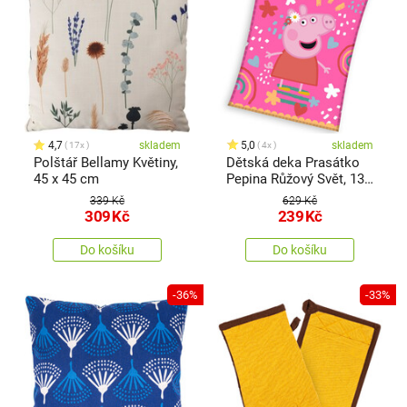
4,7
skladem
5,0
skladem
17x
4x
Polštář Bellamy Květiny,
Dětská deka Prasátko
45 x 45 cm
Pepina Růžový Svět, 130
x 160 cm
339 Kč
629 Kč
309
Kč
239
Kč
Do košíku
Do košíku
-36%
-33%