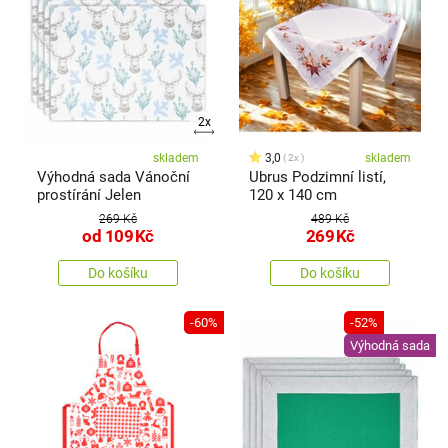
2x
skladem
3,0
skladem
2x
Výhodná sada Vánoční
Ubrus Podzimní listí,
prostírání Jelen
120 x 140 cm
269 Kč
489 Kč
od
109
Kč
269
Kč
Do košíku
Do košíku
-60%
-52%
Výhodná sada