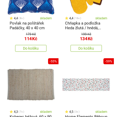
4,4
skladem
4,4
skladem
8x
16x
Povlak na polštářek
Chňapka a podložka
Padáčky, 40 x 40 cm
Heda žlutá / hnědá,
sada 2 ks
179 Kč
199 Kč
114
Kč
134
Kč
Do košíku
Do košíku
-55%
-59%
4,3
skladem
4,5
skladem
7x
3x
Koberec béžová, 60 x 90
Home Elements Běhoun