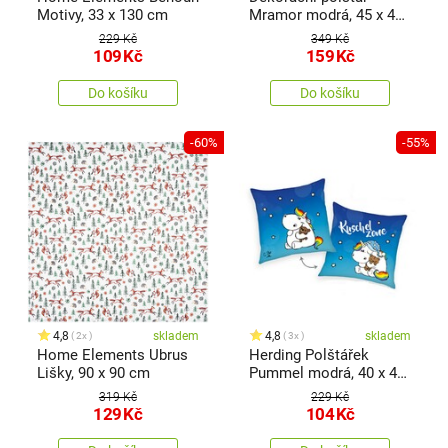
Motivy, 33 x 130 cm
Mramor modrá, 45 x 45
cm
229 Kč
349 Kč
109
Kč
159
Kč
Do košíku
Do košíku
-60%
-55%
4,8
skladem
4,8
skladem
2x
3x
Home Elements Ubrus
Herding Polštářek
Lišky, 90 x 90 cm
Pummel modrá, 40 x 40
cm
319 Kč
229 Kč
129
Kč
104
Kč