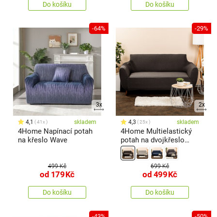
Do košíku
Do košíku
-64%
-29%
3x
2x
4,1
skladem
4,3
skladem
41x
25x
4Home Napínací potah
4Home Multielastický
na křeslo Wave
potah na dvojkřeslo
Comfort
499 Kč
699 Kč
od
179
Kč
od
499
Kč
Do košíku
Do košíku
-43%
-50%