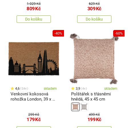
100 cm
x 160 cm
1 029 Kč
629 Kč
809
Kč
309
Kč
Do košíku
Do košíku
-40%
-60%
4,6
skladem
3,9
skladem
24x
4x
Venkovní kokosová
Polštářek s třásněmi
rohožka London, 39 x 53
hnědá, 45 x 45 cm
cm
299 Kč
499 Kč
179
Kč
199
Kč