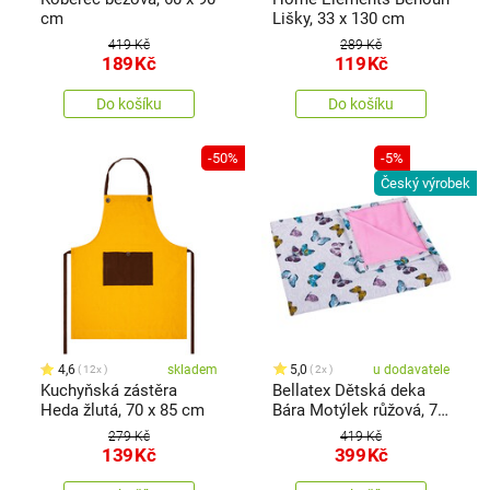
cm
Lišky, 33 x 130 cm
419 Kč
289 Kč
189
Kč
119
Kč
Do košíku
Do košíku
-50%
-5%
Český výrobek
4,6
skladem
5,0
u dodavatele
12x
2x
Kuchyňská zástěra
Bellatex Dětská deka
Heda žlutá, 70 x 85 cm
Bára Motýlek růžová, 75
x 100 cm
279 Kč
419 Kč
139
Kč
399
Kč