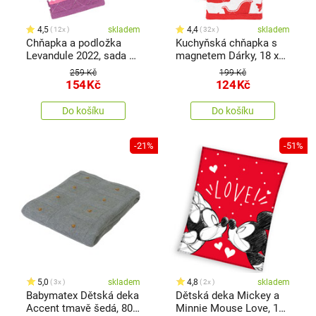
4,5
skladem
4,4
skladem
12x
32x
Chňapka a podložka
Kuchyňská chňapka s
Levandule 2022, sada 2
magnetem Dárky, 18 x
ks
32 cm
259 Kč
199 Kč
154
Kč
124
Kč
Do košíku
Do košíku
-21%
-51%
5,0
skladem
4,8
skladem
3x
2x
Babymatex Dětská deka
Dětská deka Mickey a
Accent tmavě šedá, 80 x
Minnie Mouse Love, 130