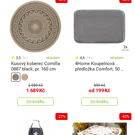
2x
3,5
skladem
4,6
skladem
2x
19x
Kusový koberec Comilla
4Home Koupelnová
0887 black, pr. 160 cm
předložka Comfort, 50 x
80 cm
2 959 Kč
399 Kč
1 689
Kč
od
199
Kč
Do košíku
Do košíku
-27%
-43%