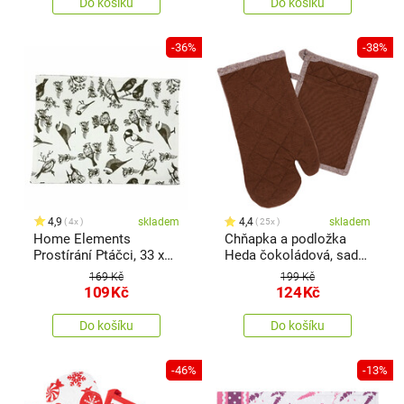
Do košíku
Do košíku
-36%
-38%
4,9
skladem
4,4
skladem
4x
25x
Home Elements
Chňapka a podložka
Prostírání Ptáčci, 33 x
Heda čokoládová, sada
45 cm
2 ks
169 Kč
199 Kč
109
Kč
124
Kč
Do košíku
Do košíku
-46%
-13%