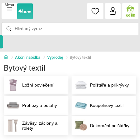
Menu
Košík
Akční nabídka
Výprodej
Bytový textil
Bytový textil
Ložní povlečení
Polštáře a přikrývky
Přehozy a potahy
Koupelnový textil
Závěsy, záclony a
Dekorační polštářky
rolety