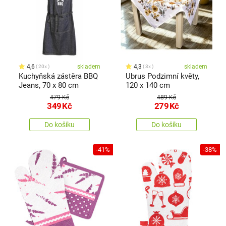
4,6
skladem
4,3
skladem
20x
3x
Kuchyňská zástěra BBQ
Ubrus Podzimní květy,
Jeans, 70 x 80 cm
120 x 140 cm
479 Kč
489 Kč
349
Kč
279
Kč
Do košíku
Do košíku
-41%
-38%