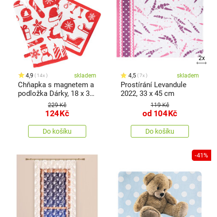
2x
4,9
skladem
4,5
skladem
14x
7x
Chňapka s magnetem a
Prostírání Levandule
podložka Dárky, 18 x 32
2022, 33 x 45 cm
cm, 20 x 20 cm
229 Kč
119 Kč
124
Kč
od
104
Kč
Do košíku
Do košíku
-41%