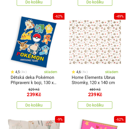
Do košíku
Do košíku
-62%
-49%
4,5
skladem
4,6
skladem
3x
5x
Dětská deka Pokémon
Home Elements Ubrus
Připraveni k boji, 130 x
Stromky, 120 x 140 cm
160 cm
629 Kč
469 Kč
239
Kč
239
Kč
Do košíku
Do košíku
-9%
-62%