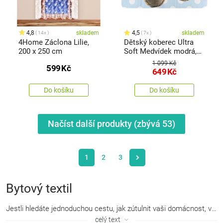
4,8
skladem
4,5
skladem
14x
7x
4Home Záclona Lilie,
Dětský koberec Ultra
200 x 250 cm
Soft Medvídek modrá,
100 x 150 cm
1 099 Kč
599
Kč
649
Kč
Do košíku
Do košíku
Načíst další produkty (zbývá
53
)
1
2
3
Bytový textil
Jestli hledáte jednoduchou cestu, jak zútulnit vaši domácnost, vsaďte na nový bytový textil. Každou ložnici zaručeně stylově doplní kvalitní povlečení v širokém výběru materiálů i barev s dokonale doladěnými prostěradly, stejně jako detail v podobě dekorativních polštářků. Závěsy a záclony vhodně doplní a zútulní interiér vašeho bytu. Nezapomínejte však ani na koupelnový textil, obzvlášť pohodlné ručníky a osušky, které vám zaručí maximální pohodlí po každé koupeli.
celý text