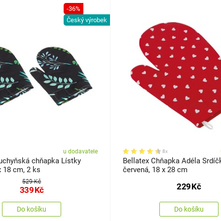
-36%
Český výrobek
u dodavatele
8x
Kuchyňská chňapka Lístky
Bellatex Chňapka Adéla Srdíč
x 18 cm, 2 ks
červená, 18 x 28 cm
529 Kč
229
Kč
339
Kč
Do košíku
Do košíku