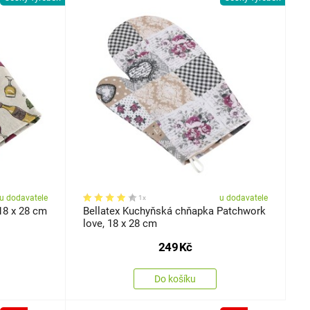
u dodavatele
u dodavatele
1x
18 x 28 cm
Bellatex Kuchyňská chňapka Patchwork
love, 18 x 28 cm
249
Kč
Do košíku