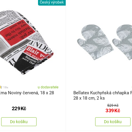
Český výrobek
u dodavatele
19x
ma Noviny červená, 18 x 28
Bellatex Kuchyňská chňapka P
28 x 18 cm, 2 ks
529 Kč
229
Kč
339
Kč
Do košíku
Do košíku