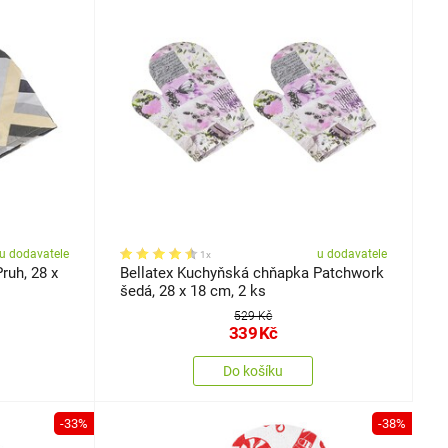
u dodavatele
u dodavatele
1x
ruh, 28 x
Bellatex Kuchyňská chňapka Patchwork
šedá, 28 x 18 cm, 2 ks
529 Kč
339
Kč
Do košíku
-33%
-38%