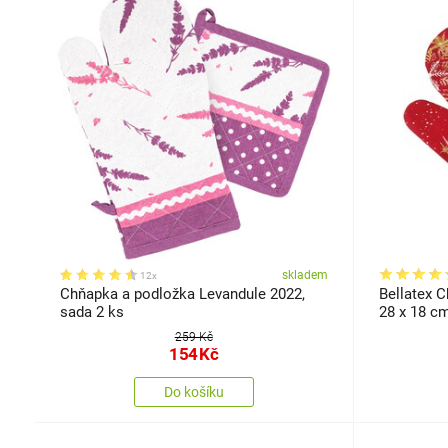
skladem
12x
Chňapka a podložka Levandule 2022,
Bellatex C
sada 2 ks
28 x 18 c
259 Kč
154
Kč
Do košíku