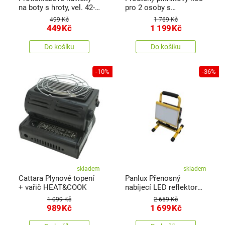
na boty s hroty, vel. 42-
pro 2 osoby s
46
termoboxem, 40 x 30 x
499 Kč
1 769 Kč
21 cm, 2,17 kg
449
Kč
1 199
Kč
Do košíku
Do košíku
-10%
-36%
skladem
skladem
Cattara Plynové topení
Panlux Přenosný
+ vařič HEAT&COOK
nabíjecí LED reflektor
Vana profi handy žlutá,
1 099 Kč
2 659 Kč
20 W
989
Kč
1 699
Kč