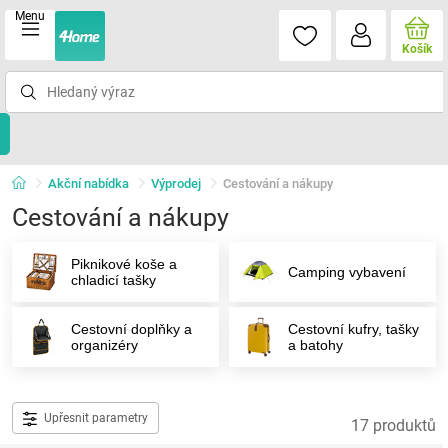
Menu
Košík
Akční nabídka
Výprodej
Cestování a nákupy
Cestování a nákupy
Piknikové koše a
Camping vybavení
chladicí tašky
Cestovní doplňky a
Cestovní kufry, tašky
organizéry
a batohy
Upřesnit parametry
17 produktů