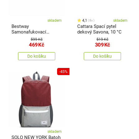
skladem
4,1
skladem
8x
Bestway
Cattara Spací pytel
Samonafukovací
dekový Savona, 10 °C
karimatka 180 x 50 x 2,5
599 Kč
519 Kč
cm, zelená
469
Kč
309
Kč
Do košíku
Do košíku
-45%
skladem
SOLO NEW YORK Batoh