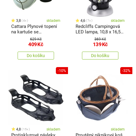
3,8
skladem
4,6
skladem
4x
7x
Cattara Plynové topení
Redcliffs Campingová
na kartuše se
LED lampa, 10,8 x 16,5
zapalovačem
cm
629 Kč
369 Kč
409
Kč
139
Kč
Do košíku
Do košíku
-10%
-32%
4,8
skladem
skladem
15x
Protiskluzové návleky
Proutěný piknikový koš