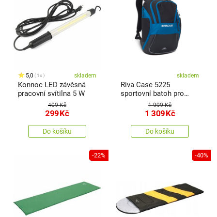
5,0
skladem
skladem
1x
Konnoc LED závěsná
Riva Case 5225
pracovní svítilna 5 W
sportovní batoh pro
notebook 15,6", modro-
409 Kč
1 999 Kč
černá, 20 l
299
Kč
1 309
Kč
Do košíku
Do košíku
-22%
-40%