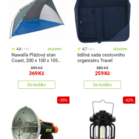
4,6
skladem
4,7
skladem
16x
6x
Nawalla Plážový stan
6dílná sada cestovního
Coast, 200 x 100 x 105
organizéru Travel
cm
399 Kč
389 Kč
369
Kč
259
Kč
Do košíku
Do košíku
-35%
-62%