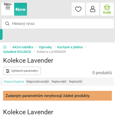
Menu
Košík
Akční nabídka
Výprodej
Kuchyně a jídelna
Vyladěné KOLEKCE
Kolekce LAVENDER
Kolekce Lavender
Upřesnit parametry
0 produktů
Doporučujeme
Nejprodávanější
Nejlevnější
Nejdražší
Zadaným parametrům nevyhovují žádné produkty.
Kolekce Lavender