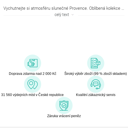
Vychutnejte si atmosféru slunečné Provence. Oblíbená kolekce Lavender přinese vůni levandule přímo do vaší kuchyně. Klasické provedení v kombinaci rustikálního levandulového motivu a moderní fialové rozzáří váš kuchyňský stůl.
celý text
Doprava zdarma nad 2 000 Kč
Široký výběr zboží (99 % zboží skladem)
31 560 výdejních míst v České republice
Kvalitní zákaznický servis
Záruka vrácení peněz