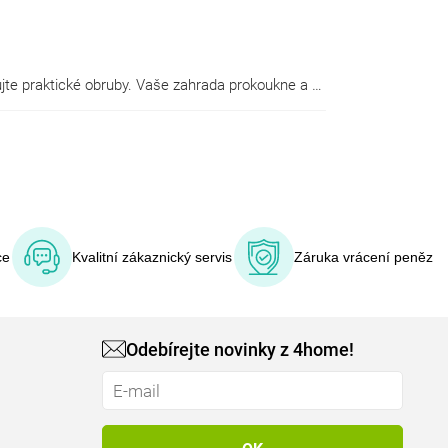
Ozvláštněte a zkrášlete svoji zahradu stylovými zahradními plůtky, přidejte příjemnou palisádu a na okraje záhonů instalujte praktické obruby. Vaše zahrada prokoukne a sekání trávníků i další údržba bude mnohem snadnější.
ce
Kvalitní zákaznický servis
Záruka vrácení peněz
Odebírejte novinky z 4home!