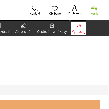
Přihlášení
Kontakt
Oblíbené
Košík
 zdraví
Vše pro děti
Cestování a nákupy
Výprodej