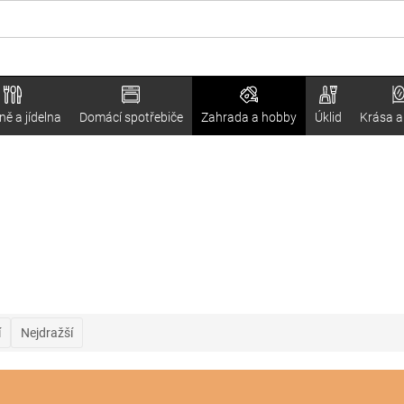
ě a jídelna
Domácí spotřebiče
Zahrada a hobby
Úklid
Krása a
í
Nejdražší