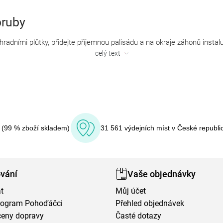
bruby
celý text
í (99 % zboží skladem)
31 561 výdejních míst v České republi
vání
Vaše objednávky
t
Můj účet
program Pohoďáčci
Přehled objednávek
ceny dopravy
Časté dotazy