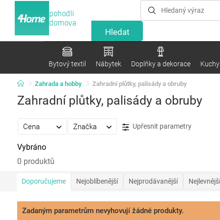
pohodlí
domova
Bytový textil
Nábytek
Doplňky a dekorace
Kuchyn
Zahrada a hobby
Zahradní plůtky, palisády a obruby
Zahradní plůtky, palisády a obruby
Cena
Značka
Upřesnit parametry
Vybráno
0 produktů
Doporučujeme
Nejoblíbenější
Nejprodávanější
Nejlevnějš
Zadaným parametrům nevyhovují žádné produkty.