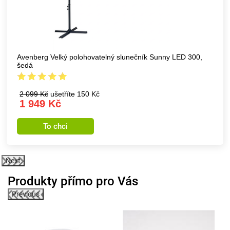
Avenberg Velký polohovatelný slunečník Sunny LED 300,
šedá
2 099 Kč
ušetříte 150 Kč
1 949 Kč
To chci
Next
Produkty přímo pro Vás
Previous
0%