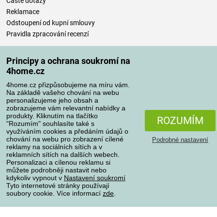
Časté dotazy
Reklamace
Odstoupení od kupní smlouvy
Pravidla zpracování recenzí
Způsoby dopravy
Principy a ochrana soukromí na
4home.cz
4home.cz přizpůsobujeme na míru vám.
Na základě vašeho chování na webu
Způsoby platby
personalizujeme jeho obsah a
zobrazujeme vám relevantní nabídky a
produkty. Kliknutím na tlačítko
ROZUMÍM
"Rozumím" souhlasíte také s
Spolehlivý obchod
využíváním cookies a předáním údajů o
chování na webu pro zobrazení cílené
Podrobné nastavení
reklamy na sociálních sítích a v
reklamních sítích na dalších webech.
Personalizaci a cílenou reklamu si
můžete podrobněji nastavit nebo
kdykoliv vypnout v
Nastavení soukromí
Tyto internetové stránky používají
soubory cookie. Více informací
zde
.
Ochrana osobních údajů
O souborech cookies