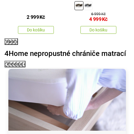
dílný Saona, hnědá
6 999 Kč
2 999
Kč
4 999
Kč
Do košíku
Do košíku
Next
4Home nepropustné chrániče matrací
Previous