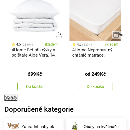
2x
9x
4,5
skladem
4,6
skladem
2330x
223x
4Home Set přikrývky a
4Home Nepropustný
polštáře Aloe Vera, 140
chránič matrace
x 200 cm, 70 x 90 cm
Harmony
699
Kč
od
249
Kč
Do košíku
Do košíku
Next
Doporučené kategorie
Zahradní nábytek
Obaly na květináče