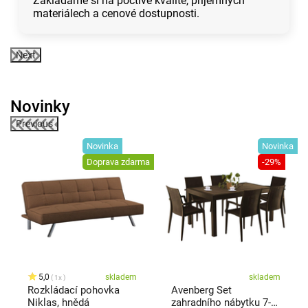
Zakládáme si na poctivé kvalitě, příjemných
materiálech a cenové dostupnosti.
Next
Novinky
Previous
Novinka
Novinka
ma
Doprava zdarma
-29%
5,0
skladem
skladem
1x
Rozkládací pohovka
Avenberg Set
Niklas, hnědá
zahradního nábytku 7-