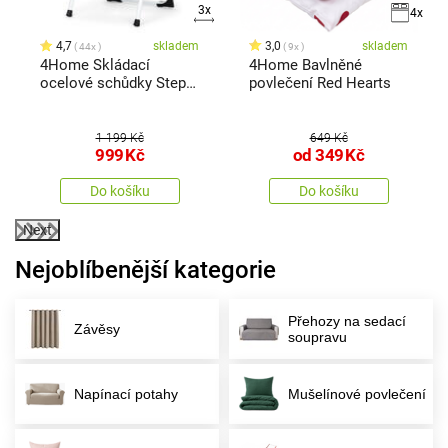
3x
4x
4,7
skladem
3,0
skladem
44x
9x
4Home Skládací
4Home Bavlněné
ocelové schůdky Steps,
povlečení Red Hearts
2 stupně
1 199 Kč
649 Kč
999
Kč
od
349
Kč
Do košíku
Do košíku
Next
Nejoblíbenější kategorie
Přehozy na sedací
Závěsy
soupravu
Napínací potahy
Mušelínové povlečení