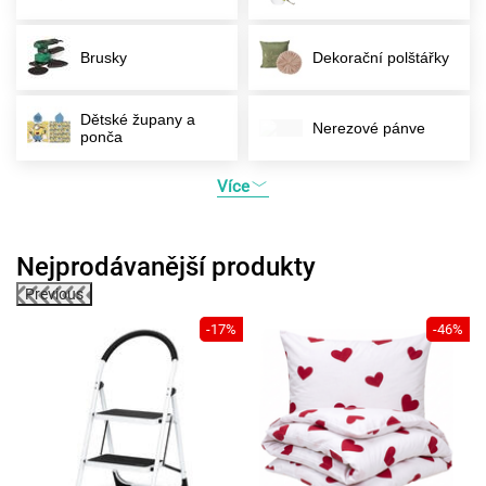
Brusky
Dekorační polštářky
Dětské župany a
Nerezové pánve
ponča
Více
Nejprodávanější produkty
Previous
4%
-17%
-46%