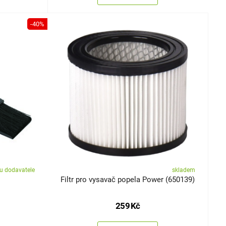
-40%
u dodavatele
skladem
Filtr pro vysavač popela Power (650139)
259
Kč