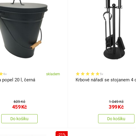
skladem
6x
5x
popel 20 l, černá
Krbové nářadí se stojanem 4 d
609 Kč
1 049 Kč
459
Kč
399
Kč
Do košíku
Do košíku
-21%