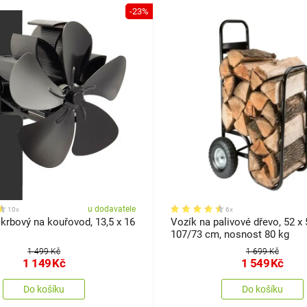
-23%
u dodavatele
10x
6x
 krbový na kouřovod, 13,5 x 16
Vozík na palivové dřevo, 52 x 
107/73 cm, nosnost 80 kg
1 499 Kč
1 699 Kč
1 149
Kč
1 549
Kč
Do košíku
Do košíku