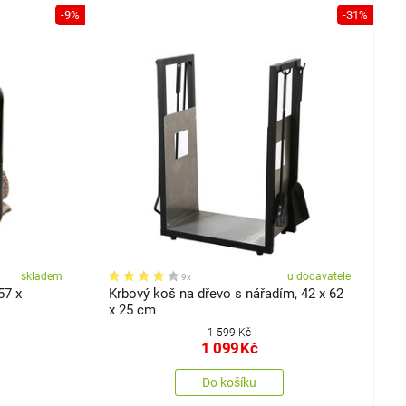
-9%
-31%
skladem
u dodavatele
9x
57 x
Krbový koš na dřevo s nářadím, 42 x 62
x 25 cm
1 599 Kč
1 099
Kč
Do košíku