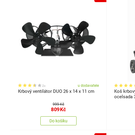
u dodavatele
2x
Krbový ventilátor DUO 26 x 14 x 11 cm
Koš krbov
ocelsada 3
999 Kč
809
Kč
Do košíku