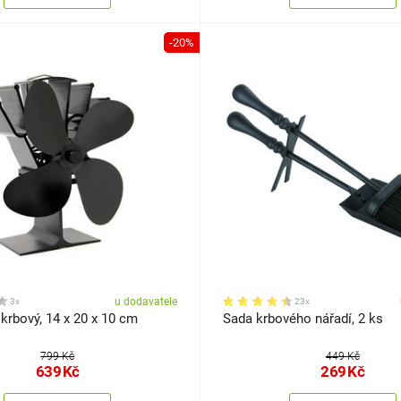
-20%
u dodavatele
3x
23x
 krbový, 14 x 20 x 10 cm
Sada krbového nářadí, 2 ks
799 Kč
449 Kč
639
Kč
269
Kč