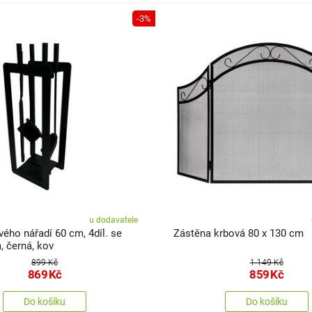
-3%
u dodavatele
ého nářadí 60 cm, 4díl. se
Zástěna krbová 80 x 130 cm
, černá, kov
899 Kč
1 149 Kč
869
Kč
859
Kč
Do košíku
Do košíku