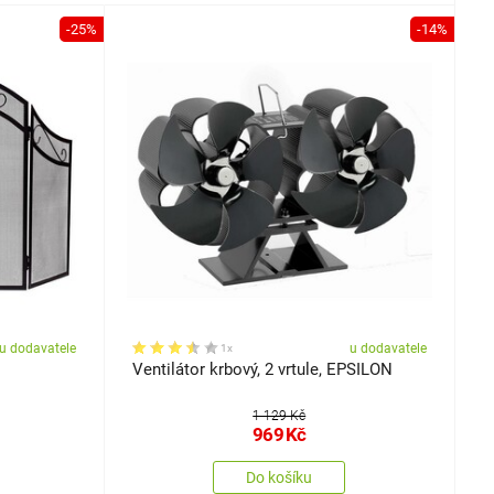
-25%
-14%
u dodavatele
u dodavatele
1x
Ventilátor krbový, 2 vrtule, EPSILON
1 129 Kč
969
Kč
Do košíku