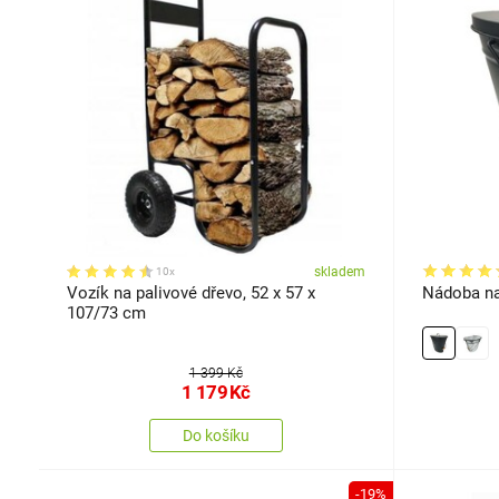
skladem
10x
Vozík na palivové dřevo, 52 x 57 x
Nádoba na 
107/73 cm
1 399 Kč
1 179
Kč
Do košíku
-19%