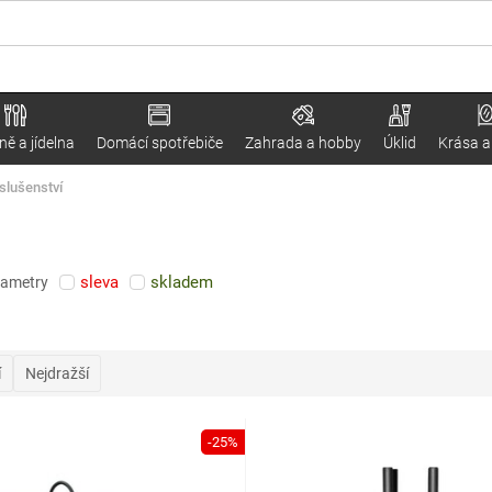
ě a jídelna
Domácí spotřebiče
Zahrada a hobby
Úklid
Krása a
íslušenství
sleva
skladem
rametry
í
Nejdražší
-25%