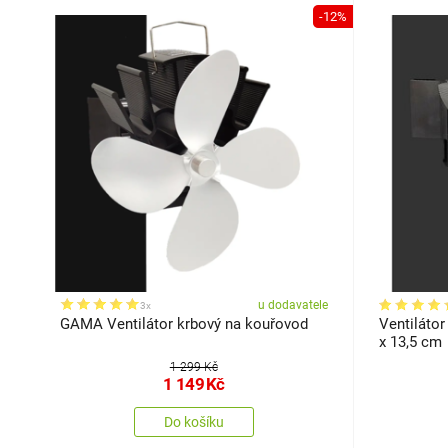
-12%
u dodavatele
3x
GAMA Ventilátor krbový na kouřovod
Ventilátor
x 13,5 cm
1 299 Kč
1 149
Kč
Do košíku