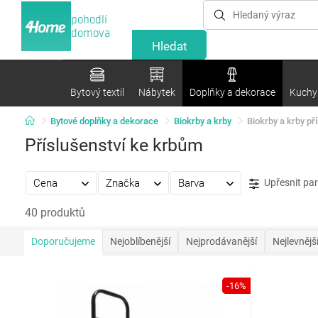
pohodlí
domova
Bytový textil
Nábytek
Doplňky a dekorace
Kuchyn
Bytové doplňky a dekorace
Biokrby a krby
Biokrby a krby př
Příslušenství ke krbům
Cena
Značka
Barva
Upřesnit pa
40 produktů
Doporučujeme
Nejoblíbenější
Nejprodávanější
Nejlevnějš
-16%