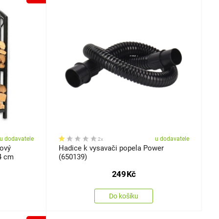
u dodavatele
u dodavatele
2x
bový
Hadice k vysavači popela Power
74 cm
(650139)
249
Kč
Do košíku