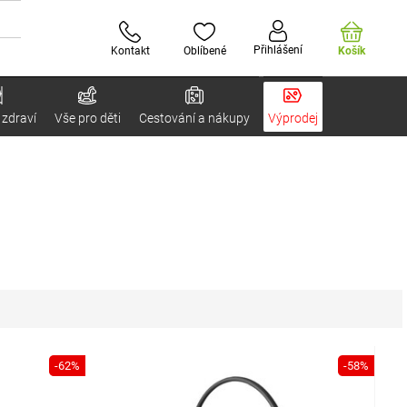
Přihlášení
Kontakt
Oblíbené
Košík
 zdraví
Vše pro děti
Cestování a nákupy
Výprodej
-62%
-58%