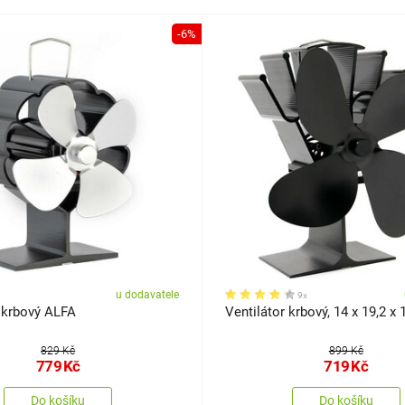
-6%
u dodavatele
9x
r krbový ALFA
Ventilátor krbový, 14 x 19,2 x
829 Kč
899 Kč
779
Kč
719
Kč
Do košíku
Do košíku