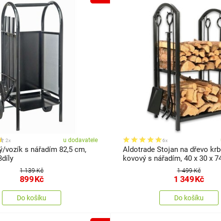
u dodavatele
2x
6x
ý/vozík s nářadím 82,5 cm,
Aldotrade Stojan na dřevo kr
díly
kovový s nářadím, 40 x 30 x 
1 139 Kč
1 499 Kč
899
Kč
1 349
Kč
Do košíku
Do košíku