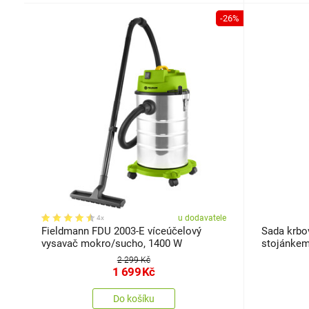
-26%
u dodavatele
4x
Fieldmann FDU 2003-E víceúčelový
Sada krbov
vysavač mokro/sucho, 1400 W
stojánkem
2 299 Kč
1 699
Kč
Do košíku