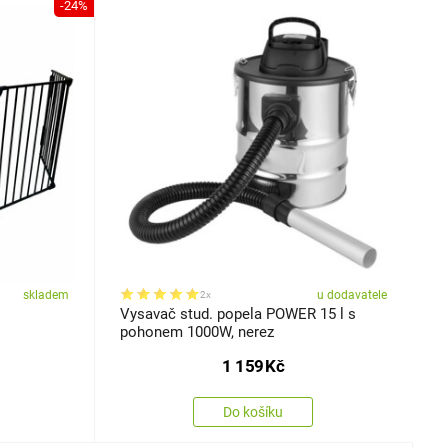
-24%
skladem
u dodavatele
2x
Vysavač stud. popela POWER 15 l s
pohonem 1000W, nerez
1 159
Kč
Do košíku