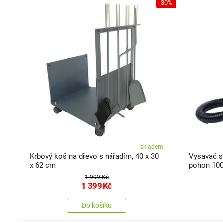
-30%
skladem
Krbový koš na dřevo s nářadím, 40 x 30
Vysavač s
x 62 cm
pohon 100
1 999 Kč
1 399
Kč
Do košíku