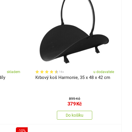
skladem
u dodavatele
16x
íly
Krbový koš Harmonie, 35 x 48 x 42 cm
899 Kč
379
Kč
Do košíku
-10%