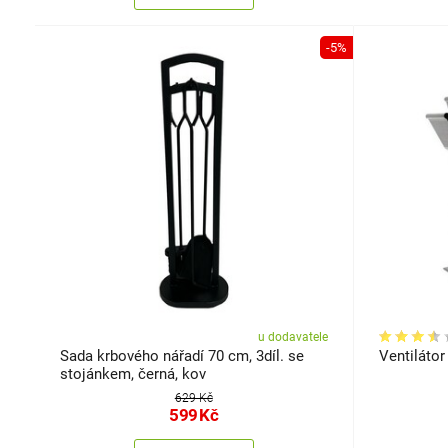
-5%
u dodavatele
Sada krbového nářadí 70 cm, 3díl. se
Ventilátor
stojánkem, černá, kov
629 Kč
599
Kč