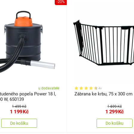
-20%
u dodavatele
4x
tudeného popela Power 18 l,
Zábrana ke krbu, 75 x 300 cm
0 W, 650139
1 499 Kč
1 699 Kč
1 199
Kč
1 299
Kč
Do košíku
Do košíku