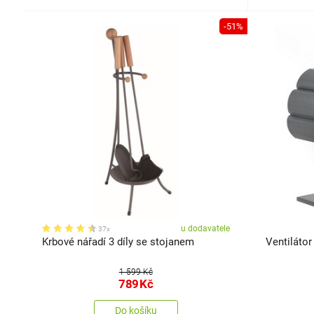
-51%
u dodavatele
37x
Krbové nářadí 3 díly se stojanem
Ventiláto
1 599 Kč
789
Kč
Do košíku