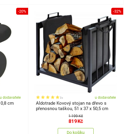
-20%
-32%
u dodavatele
u dodavatele
3x
 10,8 cm
Aldotrade Kovový stojan na dřevo s
přenosnou taškou, 51 x 37 x 50,5 cm
1 199 Kč
819
Kč
Do košíku