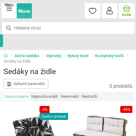
Menu
Košík
Akční nabídka
Výprodej
Bytový textil
Kuchyňský textil
Sedáky na židle
Sedáky na židle
Upřesnit parametry
5 produktů
Doporučujeme
Nejprodávanější
Nejlevnější
Nejdražší
-4%
-49%
Český výrobek