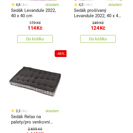
4,8
skladem
4,5
skladem
8x
16x
Sedák Levandule 2022,
Sedák prošívaný
40 x 40 cm
Levandule 2022, 40 x 40
cm
179 Kč
249 Kč
114
Kč
124
Kč
Do košíku
Do košíku
-46%
3,3
skladem
3x
Sedák Relax na
palety/pro venkovní
použití tmavě šedá, 80 x
2 699 Kč
120 cm