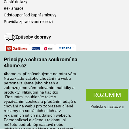
Časté dotazy
Reklamace
Odstoupení od kupní smlouvy
Pravidla zpracování recenzí
Způsoby dopravy
Způsoby platby
Principy a ochrana soukromí na
4home.cz
4home.cz přizpůsobujeme na míru vám.
Spolehlivý obchod
Na základě vašeho chování na webu
personalizujeme jeho obsah a
zobrazujeme vám relevantní nabídky a
produkty. Kliknutím na tlačítko
ROZUMÍM
"Rozumím" souhlasíte také s
využíváním cookies a předáním údajů o
chování na webu pro zobrazení cílené
Podrobné nastavení
reklamy na sociálních sítích a v
reklamních sítích na dalších webech.
Personalizaci a cílenou reklamu si
Ochrana osobních údajů
O souborech cookies
můžete podrobněji nastavit nebo