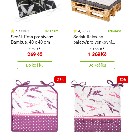
4,7
skladem
4,0
skladem
10x
3x
Sedák Ema prošívaný
Sedák Relax na
Bambus, 40 x 40 cm
palety/pro venkovní
použití, 80 x 120 cm
279 Kč
2 699 Kč
269
Kč
1 369
Kč
Do košíku
Do košíku
-36%
-50%