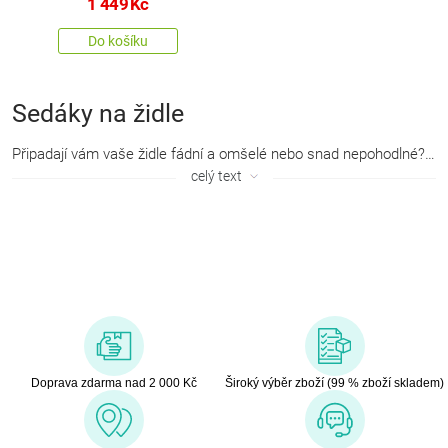
1 449
Kč
Do košíku
Sedáky na židle
Připadají vám vaše židle fádní a omšelé nebo snad nepohodlné? S našimi stylovými podsedáky okořeníte stereotyp vaší kuchyně či venkovního posezení a zároveň budete mít naprosté pohodlí. Nabízíme je v mnoha krásných dezénech a vyrobené z kvalitních materiálů. Sedáky na židle určitě oceníte nejen v interiéru, ale hlavně večer při venkovním posezení, kdy bývají židle studené.
celý text
Doprava zdarma nad 2 000 Kč
Široký výběr zboží (99 % zboží skladem)