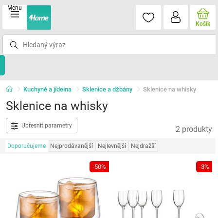
Menu
Košík
Kuchyně a jídelna
Sklenice a džbány
Sklenice na whisky
Sklenice na whisky
Upřesnit parametry
2 produkty
Doporučujeme
Nejprodávanější
Nejlevnější
Nejdražší
-50%
-3%