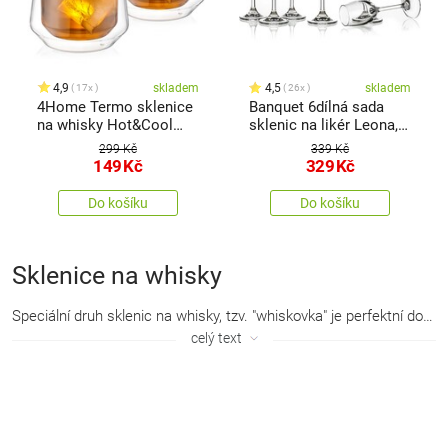
4,9
skladem
4,5
skladem
17x
26x
4Home Termo sklenice
Banquet 6dílná sada
na whisky Hot&Cool
sklenic na likér Leona,
340 ml, 2 ks
60 ml
299 Kč
339 Kč
149
Kč
329
Kč
Do košíku
Do košíku
Sklenice na whisky
Speciální druh sklenic na whisky, tzv. "whiskovka" je perfektní doplněk domácnosti. Vhodné na pití whisky, ale i rumu, kde se díky jejich tvaru krásně rozvine aroma i chuť.
celý text