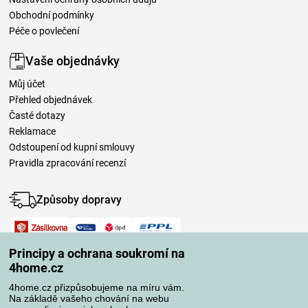
Obchodní podmínky
Péče o povlečení
Vaše objednávky
Můj účet
Přehled objednávek
Časté dotazy
Reklamace
Odstoupení od kupní smlouvy
Pravidla zpracování recenzí
Způsoby dopravy
Způsoby platby
Principy a ochrana soukromí na
4home.cz
4home.cz přizpůsobujeme na míru vám.
Spolehlivý obchod
Na základě vašeho chování na webu