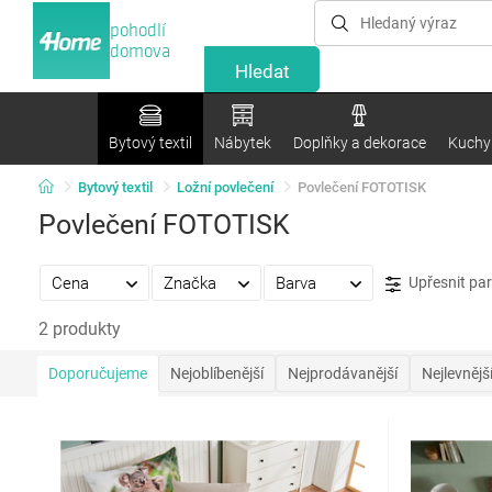
pohodlí
domova
Bytový textil
Nábytek
Doplňky a dekorace
Kuchyn
Bytový textil
Ložní povlečení
Povlečení FOTOTISK
Povlečení FOTOTISK
Cena
Značka
Barva
Upřesnit pa
2 produkty
Doporučujeme
Nejoblíbenější
Nejprodávanější
Nejlevnějš