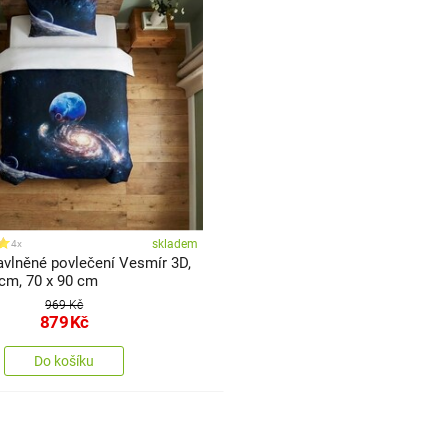
skladem
4x
avlněné povlečení Vesmír 3D,
 cm, 70 x 90 cm
969 Kč
879
Kč
Do košíku