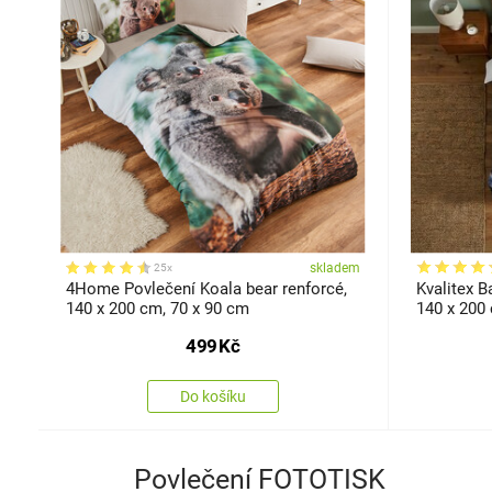
skladem
25x
4Home Povlečení Koala bear renforcé,
Kvalitex B
140 x 200 cm, 70 x 90 cm
140 x 200
499
Kč
Do košíku
Povlečení FOTOTISK