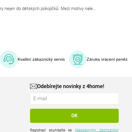
Měkká a sametově hebká bavlna v kombinaci s realistickým fototiskem dělá z naší nabídky povlečení oblíbené bestsellery nejen do dětských pokojíčků. Mezi motivy naleznete nejen roztomilá zvířata, ale třeba i ikonické fotografie předních světových metropolí.
Kvalitní zákaznický servis
Záruka vrácení peněz
Odebírejte novinky z 4home!
Registrací souhlasíte se
Všeobecnými obchodními