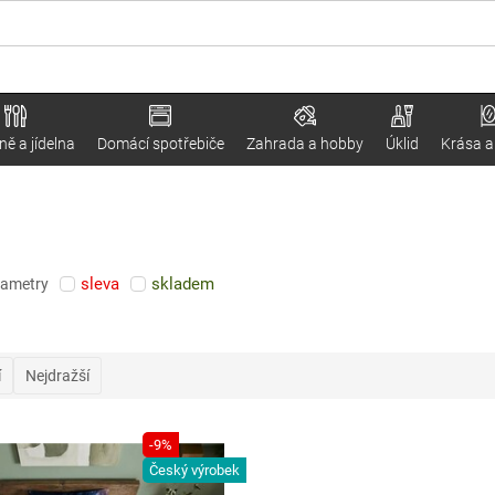
ě a jídelna
Domácí spotřebiče
Zahrada a hobby
Úklid
Krása a
sleva
skladem
rametry
í
Nejdražší
-9%
Český výrobek