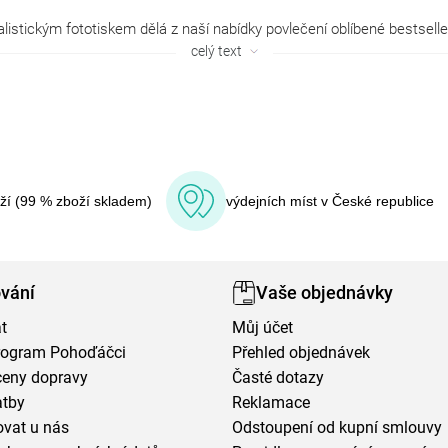
celý text
oží (99 % zboží skladem)
výdejních míst v České republice
vání
Vaše objednávky
t
Můj účet
program Pohoďáčci
Přehled objednávek
ceny dopravy
Časté dotazy
atby
Reklamace
vat u nás
Odstoupení od kupní smlouvy