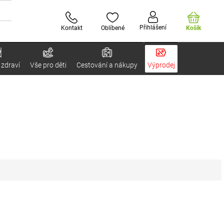
Přihlášení
Kontakt
Oblíbené
Košík
 zdraví
Vše pro děti
Cestování a nákupy
Výprodej