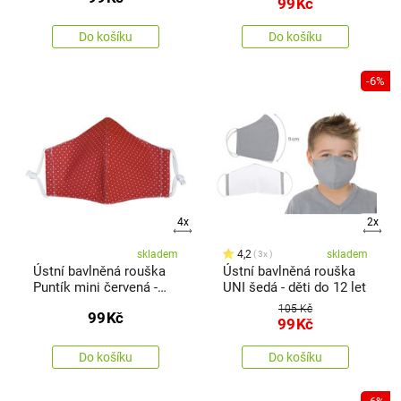
99
Kč
Do košíku
Do košíku
-6%
4x
2x
skladem
4,2
skladem
3x
Ústní bavlněná rouška
Ústní bavlněná rouška
Puntík mini červená -
UNI šedá - děti do 12 let
děti 7 - 14 let
105 Kč
99
Kč
99
Kč
Do košíku
Do košíku