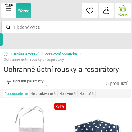
Menu
Košík
Krása a zdraví
Zdravotní pomůcky
Ochranné ústní roušky a respirátory
Ochranné ústní roušky a respirátory
Upřesnit parametry
15 produktů
Doporučujeme
Nejprodávanější
Nejlevnější
Nejdražší
-34%