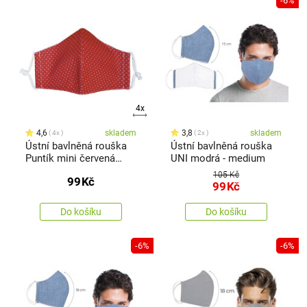
-6%
4x
4,6
skladem
3,8
skladem
4x
2x
Ústní bavlněná rouška
Ústní bavlněná rouška
Puntík mini červená
UNI modrá - medium
medium
105 Kč
99
Kč
99
Kč
Do košíku
Do košíku
-6%
-6%