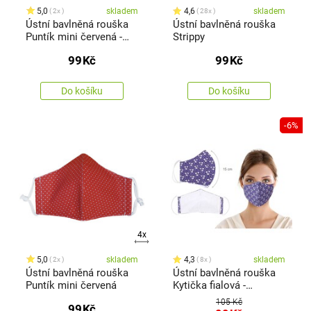
5,0
skladem
4,6
skladem
2x
28x
Ústní bavlněná rouška
Ústní bavlněná rouška
Puntík mini červená -
Strippy
děti 3 - 6 let
99
Kč
99
Kč
Do košíku
Do košíku
-6%
4x
5,0
skladem
4,3
skladem
2x
8x
Ústní bavlněná rouška
Ústní bavlněná rouška
Puntík mini červená
Kytička fialová -
medium
105 Kč
99
Kč