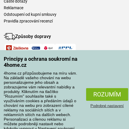
Časté dotazy
Reklamace
Odstoupení od kupní smlouvy
Pravidla zpracování recenzí
Způsoby dopravy
Způsoby platby
Principy a ochrana soukromí na
4home.cz
4home.cz přizpůsobujeme na míru vám.
Spolehlivý obchod
Na základě vašeho chování na webu
personalizujeme jeho obsah a
zobrazujeme vám relevantní nabídky a
produkty. Kliknutím na tlačítko
ROZUMÍM
"Rozumím" souhlasíte také s
využíváním cookies a předáním údajů o
chování na webu pro zobrazení cílené
Podrobné nastavení
reklamy na sociálních sítích a v
reklamních sítích na dalších webech.
Personalizaci a cílenou reklamu si
Ochrana osobních údajů
O souborech cookies
můžete podrobněji nastavit nebo
kdykoliv vypnout v
Nastavení soukromí