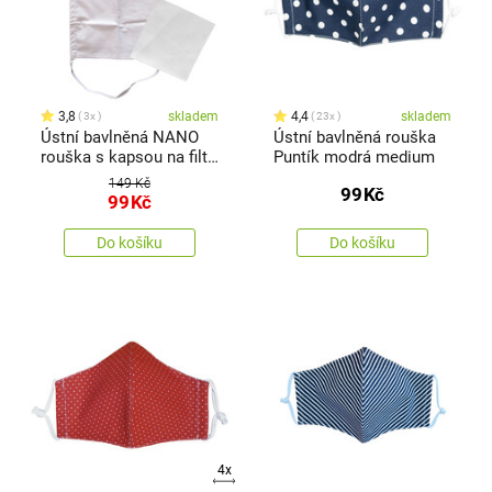
3,8
skladem
4,4
skladem
3x
23x
Ústní bavlněná NANO
Ústní bavlněná rouška
rouška s kapsou na filtr
Puntík modrá medium
a tkanicemi na zavázání
149 Kč
99
Kč
+ 1x NANO filtr
99
Kč
Do košíku
Do košíku
4x