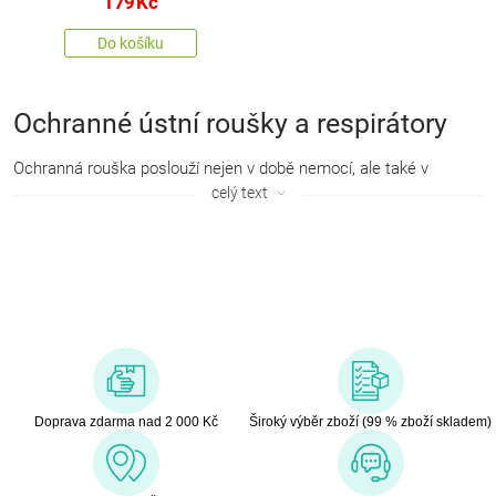
179
Kč
Do košíku
Ochranné ústní roušky a respirátory
Ochranná rouška poslouží nejen v době nemocí, ale také v
prašném prostředí, při zvýšených smogových podmínkách
celý text
(zejména astmatikům), sezónních alergiích nebo jako ochrana
pro osoby se sníženou imunitou. Ústní rouška dokáže zachytit
kapénky při kašli nebo kýchání, kterými se šíří virová i bakteriální
onemocnění a omezí tak možnost přenosu na vaše okolí.
Doprava zdarma nad 2 000 Kč
Široký výběr zboží (99 % zboží skladem)