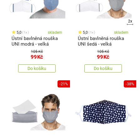
2x
5,0
skladem
5,0
skladem
1x
1x
Ústní bavlněná rouška
Ústní bavlněná rouška
UNI modrá - velká
UNI šedá - velká
105 Kč
105 Kč
99
Kč
99
Kč
Do košíku
Do košíku
-21%
-38%