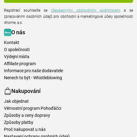
Registrací souhlasíte se
Všeobecnými obchodními podmínkami
a se
zpracováním osobních údajů pro obchodní a marketingové účely společnosti
4home, a.s.
O nás
Kontakt
O společnosti
Výdejní místa
Affiliate program
Informace pro naše dodavatele
Nenech to být - Whistleblowing
Nakupování
Jak objednat
Věrnostní program Pohoďáčci
Způsoby a ceny dopravy
Způsoby platby
Proč nakupovat u nás
Nastavení ochrany osobních údajů