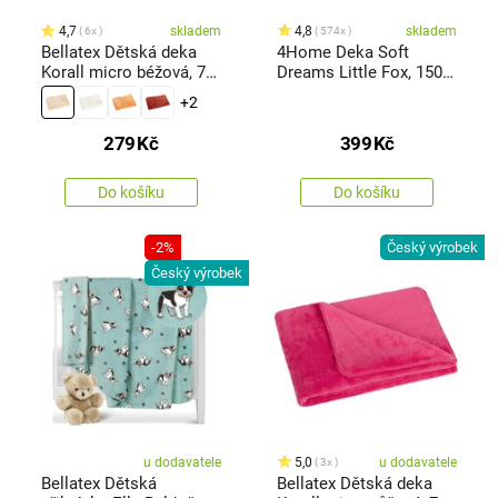
4,7
skladem
4,8
skladem
6x
574x
Bellatex Dětská deka
4Home Deka Soft
Korall micro béžová, 75
Dreams Little Fox, 150 x
x 100 cm
200 cm
+2
279
Kč
399
Kč
Do košíku
Do košíku
-2%
Český výrobek
Český výrobek
u dodavatele
5,0
u dodavatele
3x
Bellatex Dětská
Bellatex Dětská deka