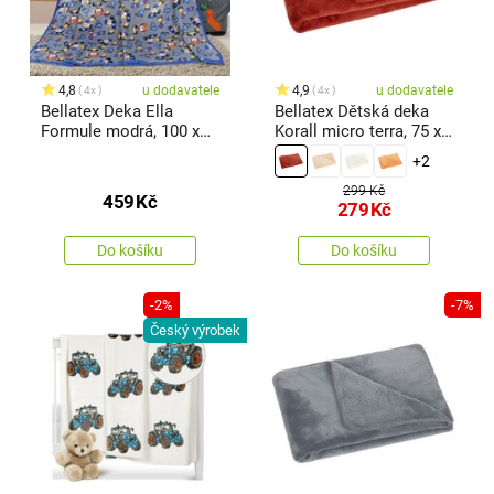
4,8
u dodavatele
4,9
u dodavatele
4x
4x
Bellatex Deka Ella
Bellatex Dětská deka
Formule modrá, 100 x
Korall micro terra, 75 x
155 cm
100 cm
+2
299 Kč
459
Kč
279
Kč
Do košíku
Do košíku
-2%
-7%
Český výrobek