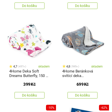
Do košíku
Do košíku
4,7
skladem
4,8
skladem
457x
585x
4Home Deka Soft
4Home Beránková
Dreams Butterfly, 150 x
svítící deka
200 cm
Planetarium, 150 x 200
399
Kč
699
Kč
cm
Do košíku
Do košíku
-10%
-62%