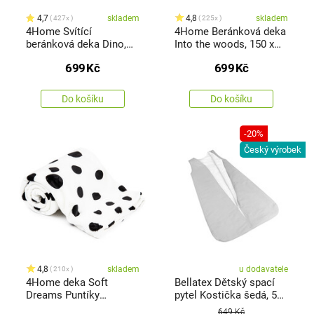
4,7
skladem
4,8
skladem
427x
225x
4Home Svítící
4Home Beránková deka
beránková deka Dino,
Into the woods, 150 x
150 x 200 cm
200 cm
699
Kč
699
Kč
Do košíku
Do košíku
-20%
Český výrobek
4,8
skladem
u dodavatele
210x
4Home deka Soft
Bellatex Dětský spací
Dreams Puntíky
pytel Kostička šedá, 50
Dalmatin černobílá, 150
x 75 cm
649 Kč