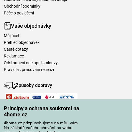
Obchodní podmínky
Péče o povlečení
Vaše objednávky
Můj účet
Přehled objednávek
Časté dotazy
Reklamace
Odstoupení od kupní smlouvy
Pravidla zpracování recenzí
Způsoby dopravy
Způsoby platby
Principy a ochrana soukromí na
4home.cz
4home.cz přizpůsobujeme na míru vám.
Spolehlivý obchod
Na základě vašeho chování na webu