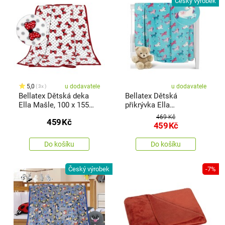
Český výrobek
5,0
u dodavatele
u dodavatele
3x
Bellatex Dětská deka
Bellatex Dětská
Ella Mašle, 100 x 155
přikrývka Ella
cm
Jednorožec tyrkysová,
469 Kč
459
Kč
100 x 150 cm
459
Kč
Do košíku
Do košíku
Český výrobek
-7%