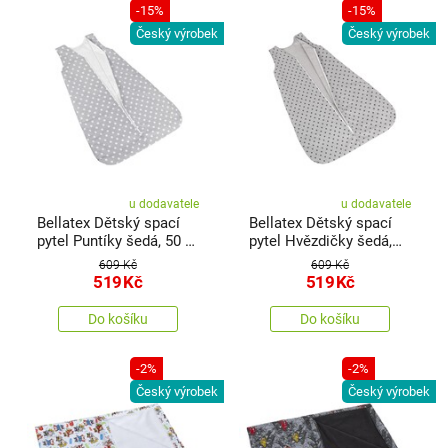
-15%
-15%
Český výrobek
Český výrobek
u dodavatele
u dodavatele
Bellatex Dětský spací
Bellatex Dětský spací
pytel Puntíky šedá, 50 x
pytel Hvězdičky šedá,
75 cm
50 x 75 cm
609 Kč
609 Kč
519
Kč
519
Kč
Do košíku
Do košíku
-2%
-2%
Český výrobek
Český výrobek