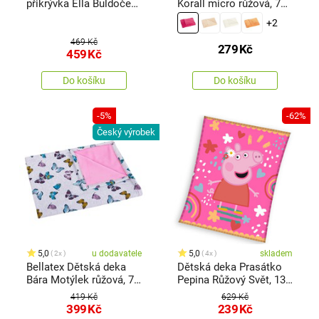
přikrývka Ella Buldoček
Korall micro růžová, 75
modrá, 100 x 150 cm
x 100 cm
+2
469 Kč
279
Kč
459
Kč
Do košíku
Do košíku
-5%
-62%
Český výrobek
5,0
u dodavatele
5,0
skladem
2x
4x
Bellatex Dětská deka
Dětská deka Prasátko
Bára Motýlek růžová, 75
Pepina Růžový Svět, 130
x 100 cm
x 160 cm
419 Kč
629 Kč
399
Kč
239
Kč