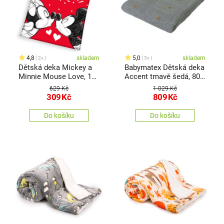
4,8
skladem
5,0
skladem
2x
3x
Dětská deka Mickey a
Babymatex Dětská deka
Minnie Mouse Love, 130
Accent tmavě šedá, 80 x
x 160 cm
100 cm
629 Kč
1 029 Kč
309
Kč
809
Kč
Do košíku
Do košíku