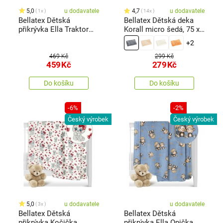
5,0
u dodavatele
4,7
u dodavatele
1x
14x
Bellatex Dětská
Bellatex Dětská deka
přikrývka Ella Traktor
Korall micro šedá, 75 x
modrá, 100 x 150 cm
100 cm
+2
469 Kč
299 Kč
459
Kč
279
Kč
Do košíku
Do košíku
-6%
-2%
Český výrobek
Český výrobek
5,0
u dodavatele
u dodavatele
3x
Bellatex Dětská
Bellatex Dětská
přikrývka Kočička
přikrývka Ella Opička