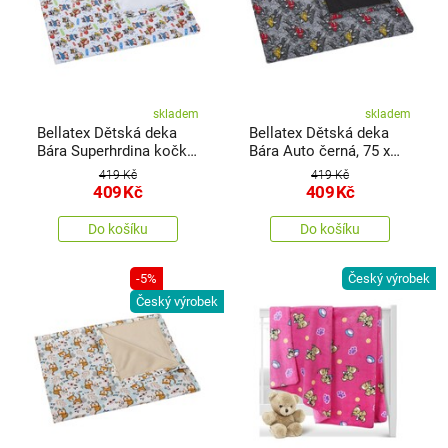
skladem
skladem
Bellatex Dětská deka
Bellatex Dětská deka
Bára Superhrdina kočka,
Bára Auto černá, 75 x
zajíc, mýval, 75 x 100
100 cm
419 Kč
419 Kč
cm
409
Kč
409
Kč
Do košíku
Do košíku
-5%
Český výrobek
Český výrobek