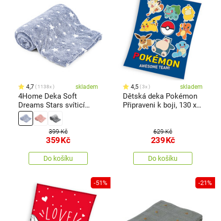
4,7
skladem
4,5
skladem
1138x
3x
4Home Deka Soft
Dětská deka Pokémon
Dreams Stars svíticí
Připraveni k boji, 130 x
modrá, 150 x 200 cm
160 cm
399 Kč
629 Kč
359
Kč
239
Kč
Do košíku
Do košíku
-51%
-21%