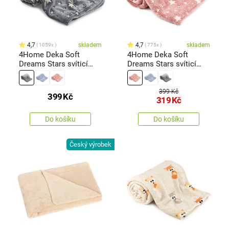
4,7
skladem
4,7
skladem
1059x
775x
4Home Deka Soft
4Home Deka Soft
Dreams Stars svíticí
Dreams Stars svíticí
šedá, 150 x 200 cm
červená, 150 x 200 cm
399 Kč
399
Kč
319
Kč
Do košíku
Do košíku
Český výrobek