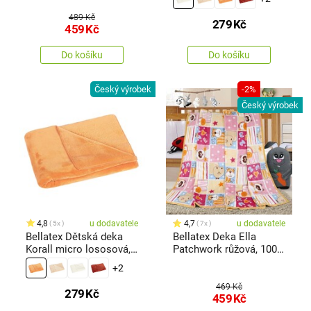
489 Kč
279
Kč
459
Kč
Do košíku
Do košíku
Český výrobek
-2%
Český výrobek
4,8
u dodavatele
4,7
u dodavatele
5x
7x
Bellatex Dětská deka
Bellatex Deka Ella
Korall micro lososová,
Patchwork růžová, 100 x
75 x 100 cm
155 cm
+2
469 Kč
279
Kč
459
Kč