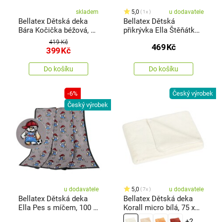
skladem
5,0
u dodavatele
1x
Bellatex Dětská deka
Bellatex Dětská
Bára Kočička béžová, 75
přikrývka Ella Štěňátko
x 100 cm
růžová, 100 x 150 cm
419 Kč
469
Kč
399
Kč
Do košíku
Do košíku
-6%
Český výrobek
Český výrobek
u dodavatele
5,0
u dodavatele
7x
Bellatex Dětská deka
Bellatex Dětská deka
Ella Pes s míčem, 100 x
Korall micro bílá, 75 x
155 cm
100 cm
+2