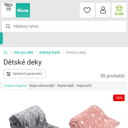
Menu
Košík
Vše pro děti
Dětský textil
Dětské deky
Dětské deky
Upřesnit parametry
50 produktů
Doporučujeme
Nejprodávanější
Nejlevnější
Nejdražší
-20%