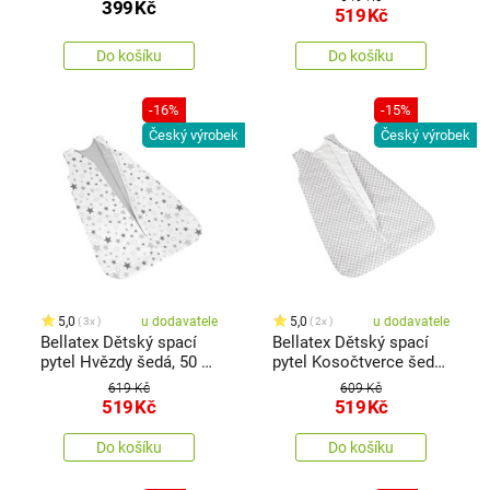
399
Kč
x 200 cm
519
Kč
Do košíku
Do košíku
-16%
-15%
Český výrobek
Český výrobek
5,0
u dodavatele
5,0
u dodavatele
3x
2x
Bellatex Dětský spací
Bellatex Dětský spací
pytel Hvězdy šedá, 50 x
pytel Kosočtverce šedá,
75 cm
50 x 75 cm
619 Kč
609 Kč
519
Kč
519
Kč
Do košíku
Do košíku