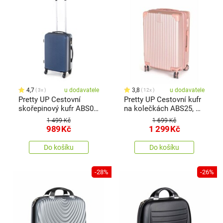
4,7
u dodavatele
3,8
u dodavatele
3x
12x
Pretty UP Cestovní
Pretty UP Cestovní kufr
skořepinový kufr ABS03
na kolečkách ABS25, M,
S, modrá
zlatorůžová
1 499 Kč
1 699 Kč
989
Kč
1 299
Kč
Do košíku
Do košíku
-28%
-26%