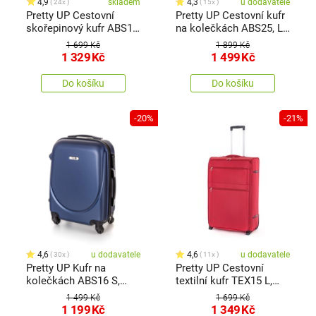
4,9
skladem
4,3
u dodavatele
24x
15x
Pretty UP Cestovní
Pretty UP Cestovní kufr
skořepinový kufr ABS16
na kolečkách ABS25, L,
M, černá
zlatorůžová
1 699 Kč
1 899 Kč
1 329
Kč
1 499
Kč
Do košíku
Do košíku
-20%
-21%
4,6
u dodavatele
4,6
u dodavatele
30x
11x
Pretty UP Kufr na
Pretty UP Cestovní
kolečkách ABS16 S,
textilní kufr TEX15 L,
modrá
červená
1 499 Kč
1 699 Kč
1 199
Kč
1 349
Kč