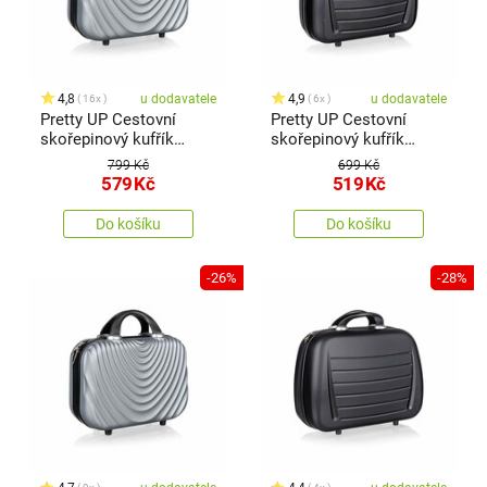
4,8
u dodavatele
4,9
u dodavatele
16x
6x
Pretty UP Cestovní
Pretty UP Cestovní
skořepinový kufřík
skořepinový kufřík
ABS07, vel. 17, šedá
ABS16, vel. 15, černá
799 Kč
699 Kč
579
Kč
519
Kč
Do košíku
Do košíku
-26%
-28%