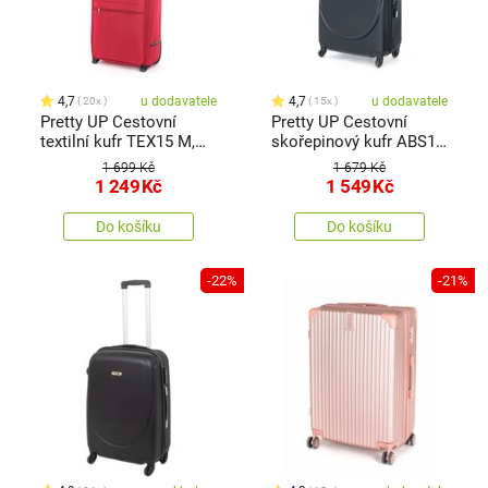
4,7
u dodavatele
4,7
u dodavatele
20x
15x
Pretty UP Cestovní
Pretty UP Cestovní
textilní kufr TEX15 M,
skořepinový kufr ABS16
červená
L, černá
1 699 Kč
1 679 Kč
1 249
Kč
1 549
Kč
Do košíku
Do košíku
-22%
-21%