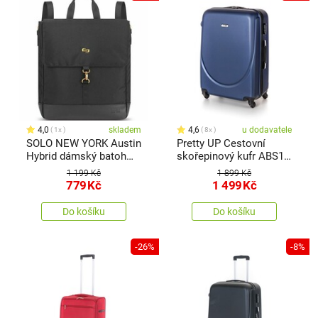
4,0
skladem
4,6
u dodavatele
1x
8x
SOLO NEW YORK Austin
Pretty UP Cestovní
Hybrid dámský batoh
skořepinový kufr ABS16
pro NB, černá
L, modrá
1 199 Kč
1 899 Kč
779
Kč
1 499
Kč
Do košíku
Do košíku
-26%
-8%