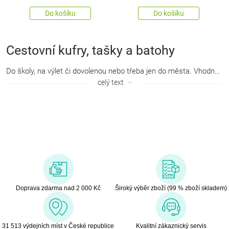
Do košíku
Do košíku
Cestovní kufry, tašky a batohy
Do školy, na výlet či dovolenou nebo třeba jen do města. Vhodně zvolený batoh či kufr jsou zkrátka nepostradatelnými doplňky, které by neměly chybět žádnému členovi rodiny. Praktické cestovní tašky a další zavazadla poslouží pro každou velkou i malou cestu.
celý text
Doprava zdarma nad 2 000 Kč
Široký výběr zboží (99 % zboží skladem)
31 513 výdejních míst v České republice
Kvalitní zákaznický servis