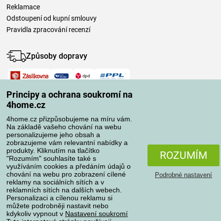
Reklamace
Odstoupení od kupní smlouvy
Pravidla zpracování recenzí
Způsoby dopravy
Způsoby platby
Principy a ochrana soukromí na
4home.cz
4home.cz přizpůsobujeme na míru vám.
Spolehlivý obchod
Na základě vašeho chování na webu
personalizujeme jeho obsah a
zobrazujeme vám relevantní nabídky a
produkty. Kliknutím na tlačítko
ROZUMÍM
"Rozumím" souhlasíte také s
využíváním cookies a předáním údajů o
chování na webu pro zobrazení cílené
Podrobné nastavení
reklamy na sociálních sítích a v
reklamních sítích na dalších webech.
Personalizaci a cílenou reklamu si
Ochrana osobních údajů
O souborech cookies
můžete podrobněji nastavit nebo
kdykoliv vypnout v
Nastavení soukromí