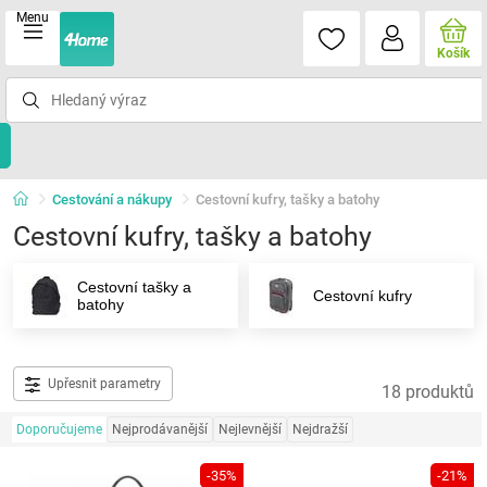
Menu
Košík
Cestování a nákupy
Cestovní kufry, tašky a batohy
Cestovní kufry, tašky a batohy
Cestovní tašky a
Cestovní kufry
batohy
Upřesnit parametry
18 produktů
Doporučujeme
Nejprodávanější
Nejlevnější
Nejdražší
-35%
-21%