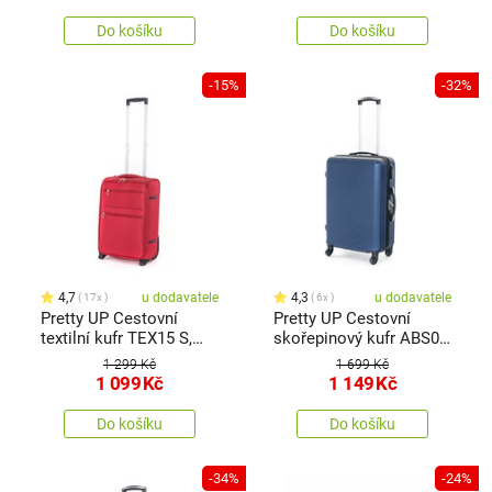
Do košíku
Do košíku
-15%
-32%
4,7
u dodavatele
4,3
u dodavatele
17x
6x
Pretty UP Cestovní
Pretty UP Cestovní
textilní kufr TEX15 S,
skořepinový kufr ABS03
červená
M, modrá
1 299 Kč
1 699 Kč
1 099
Kč
1 149
Kč
Do košíku
Do košíku
-34%
-24%