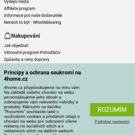
Výdejní místa
Affiliate program
Informace pro naše dodavatele
Nenech to být - Whistleblowing
Nakupování
Jak objednat
Věrnostní program Pohoďáčci
Způsoby a ceny dopravy
Způsoby platby
Principy a ochrana soukromí na
Proč nakupovat u nás
4home.cz
Nastavení ochrany osobních údajů
Obchodní podmínky
4home.cz přizpůsobujeme na míru vám.
Na základě vašeho chování na webu
Péče o povlečení
personalizujeme jeho obsah a
zobrazujeme vám relevantní nabídky a
Vaše objednávky
produkty. Kliknutím na tlačítko
ROZUMÍM
"Rozumím" souhlasíte také s
využíváním cookies a předáním údajů o
Můj účet
chování na webu pro zobrazení cílené
Podrobné nastavení
Přehled objednávek
reklamy na sociálních sítích a v
reklamních sítích na dalších webech.
Časté dotazy