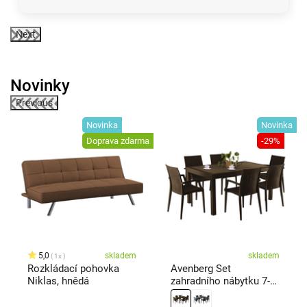
Next
Novinky
Previous
Novinka
Novinka
ma
Doprava zdarma
-29%
5,0
skladem
skladem
1x
Rozkládací pohovka
Avenberg Set
Niklas, hnědá
zahradního nábytku 7-
dílný Saona, hnědá