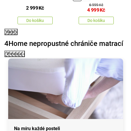
6 999 Kč
2 999
Kč
4 999
Kč
Do košíku
Do košíku
Next
4Home nepropustné chrániče matrací
Previous
Na míru každé posteli