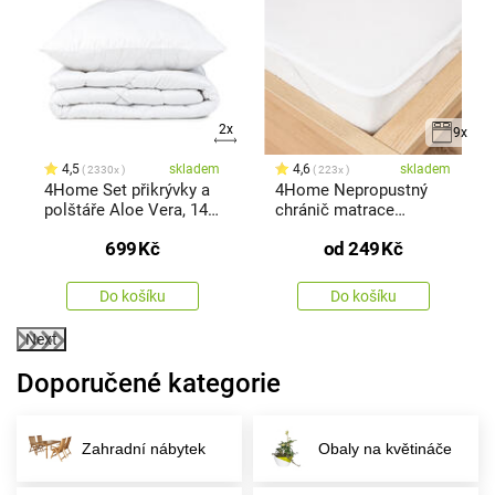
2x
9x
4,5
skladem
4,6
skladem
2330x
223x
4Home Set přikrývky a
4Home Nepropustný
polštáře Aloe Vera, 140
chránič matrace
x 200 cm, 70 x 90 cm
Harmony
699
Kč
od
249
Kč
Do košíku
Do košíku
Next
Doporučené kategorie
Zahradní nábytek
Obaly na květináče