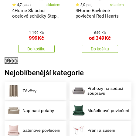
4,7
skladem
3,0
skladem
44x
9x
4Home Skládací
4Home Bavlněné
ocelové schůdky Steps,
povlečení Red Hearts
2 stupně
1 199 Kč
649 Kč
999
Kč
od
349
Kč
Do košíku
Do košíku
Next
Nejoblíbenější kategorie
Přehozy na sedací
Závěsy
soupravu
Napínací potahy
Mušelínové povlečení
Saténové povlečení
Praní a sušení