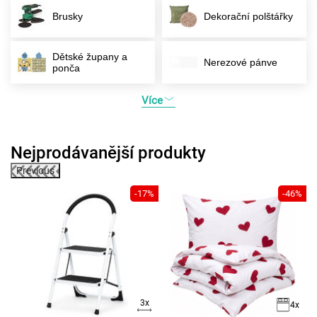
Brusky
Dekorační polštářky
Dětské župany a
Nerezové pánve
ponča
Více
Nejprodávanější produkty
Previous
0%
-17%
-46%
3x
x
4x