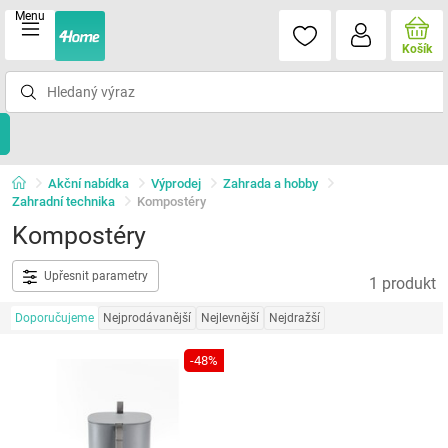
Menu
Košík
Akční nabídka
Výprodej
Zahrada a hobby
Zahradní technika
Kompostéry
Kompostéry
Upřesnit parametry
1 produkt
Doporučujeme
Nejprodávanější
Nejlevnější
Nejdražší
-48%