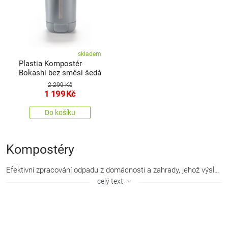
skladem
Plastia Kompostér
Bokashi bez směsi šedá
2 299 Kč
1 199
Kč
Do košíku
Kompostéry
Efektivní zpracování odpadu z domácnosti a zahrady, jehož výsledkem je vysoce kvalitní kompost. Moderní kompostéry se často vyznačují jednoduchou konstrukcí, praktičností, odolností vůči nepříznivým povětrnostním podmínkám i skvělou skladností.
celý text