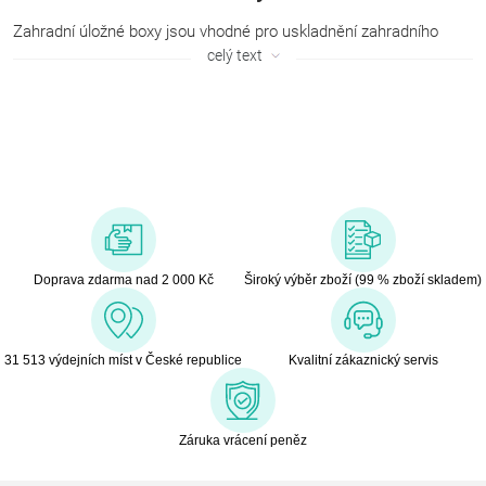
Zahradní úložné boxy jsou vhodné pro uskladnění zahradního
nářadí, polstrů, hraček a dalších potřebných věcí. Boxy jsou
celý text
mnohdy opatřeny i úchyty pro snadné přesouvání.
Doprava zdarma nad 2 000 Kč
Široký výběr zboží (99 % zboží skladem)
31 513 výdejních míst v České republice
Kvalitní zákaznický servis
Záruka vrácení peněz