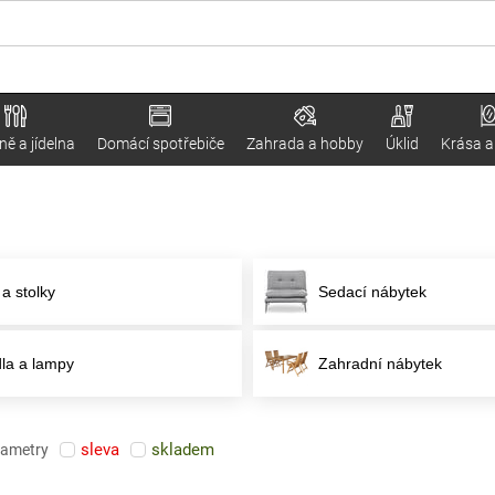
ě a jídelna
Domácí spotřebiče
Zahrada a hobby
Úklid
Krása a
 a stolky
Sedací nábytek
dla a lampy
Zahradní nábytek
sleva
skladem
rametry