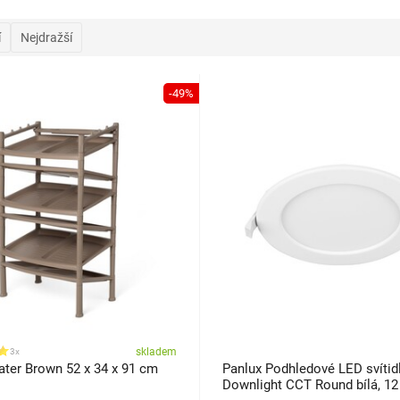
í
Nejdražší
-49%
skladem
3x
ater Brown 52 x 34 x 91 cm
Panlux Podhledové LED svítid
Downlight CCT Round bílá, 1