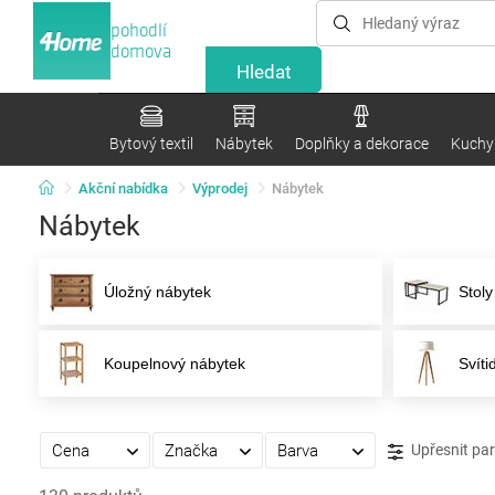
pohodlí
domova
Bytový textil
Nábytek
Doplňky a dekorace
Kuchyn
Akční nabídka
Výprodej
Nábytek
Nábytek
Úložný nábytek
Stoly
Koupelnový nábytek
Svíti
Cena
Značka
Barva
Upřesnit pa