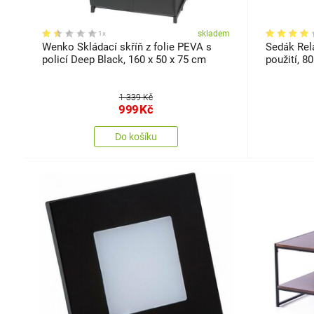
skladem
1x
Wenko Skládací skříň z folie PEVA s
Sedák Rela
policí Deep Black, 160 x 50 x 75 cm
použití, 8
1 339 Kč
999
Kč
Do košíku