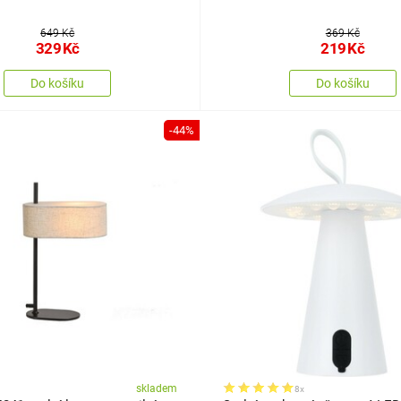
649 Kč
369 Kč
329
Kč
219
Kč
Do košíku
Do košíku
-44%
skladem
8x