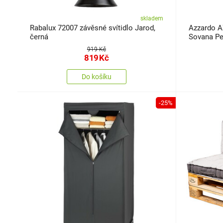
skladem
Rabalux 72007 závěsné svítidlo Jarod,
Azzardo A
černá
Sovana Pe
6500K, bíl
919 Kč
819
Kč
Do košíku
-25%