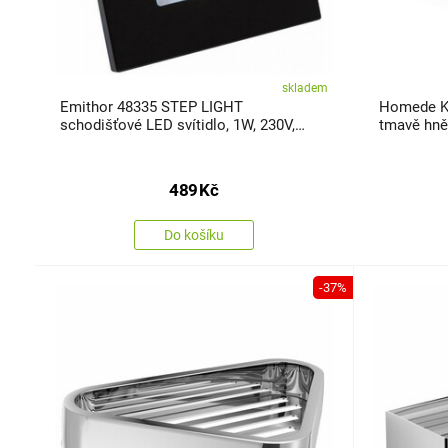
skladem
Emithor 48335 STEP LIGHT
Homede Ko
schodišťové LED svítidlo, 1W, 230V,
tmavě hně
černá
489
Kč
Do košíku
-37%