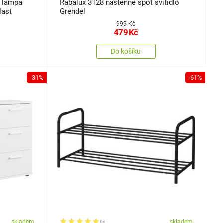
D lampa
Rabalux 3128 nástěnné spot svítidlo
last
Grendel
999 Kč
479
Kč
Do košíku
-31%
-61%
skladem
skladem
6x