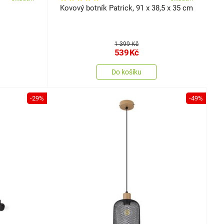
Kovový botník Patrick, 91 x 38,5 x 35 cm
1 399 Kč
539
Kč
Do košíku
-29%
-49%