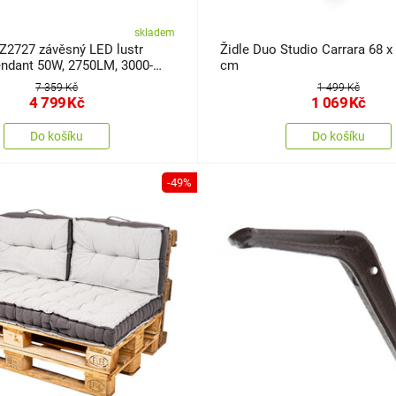
skladem
Z2727 závěsný LED lustr
Židle Duo Studio Carrara 68 x 
ndant 50W, 2750LM, 3000-
cm
á
7 359 Kč
1 499 Kč
4 799
Kč
1 069
Kč
Do košíku
Do košíku
-49%