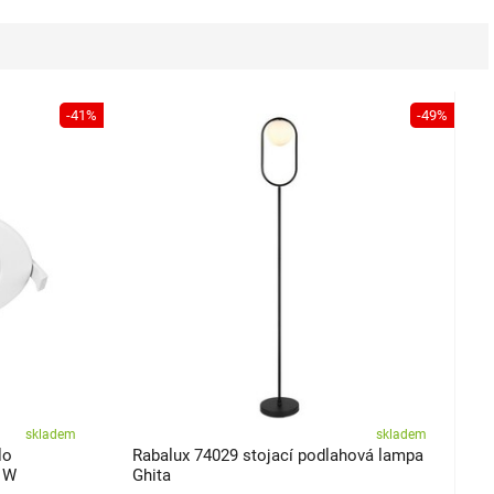
-41%
-49%
skladem
skladem
lo
Rabalux 74029 stojací podlahová lampa
2 W
Ghita