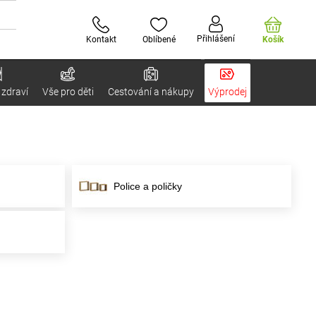
Přihlášení
Kontakt
Oblíbené
Košík
 zdraví
Vše pro děti
Cestování a nákupy
Výprodej
Police a poličky