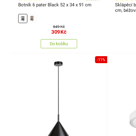
Botník 6 pater Black 52 x 34 x 91 cm
Sklápěcí b
cm, béžov
649 Kč
309
Kč
Do košíku
-11%