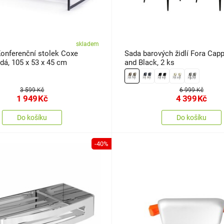
skladem
nferenční stolek Coxe
Sada barových židlí Fora Cap
dá, 105 x 53 x 45 cm
and Black, 2 ks
3 599 Kč
6 999 Kč
1 949
Kč
4 399
Kč
Do košíku
Do košíku
-40%