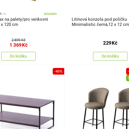
skladem
3x
x na palety/pro venkovní
Litinová konzola pod poličku
0 x 120 cm
Minimalistic černá,12 x 12 cm
2 699 Kč
229
Kč
1 369
Kč
Do košíku
Do košíku
-46%