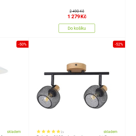
2 490 Kč
1 279
Kč
Do košíku
-50%
-52%
skladem
skladem
2x