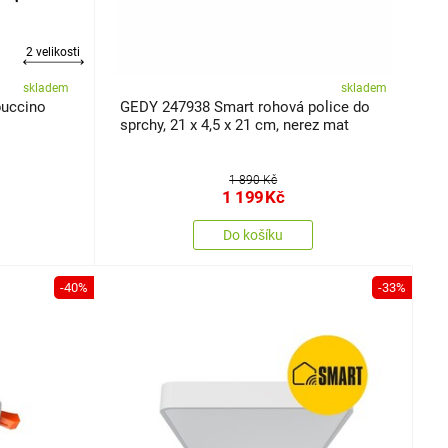
2 velikosti
skladem
skladem
puccino
GEDY 247938 Smart rohová police do
sprchy, 21 x 4,5 x 21 cm, nerez mat
1 890 Kč
1 199
Kč
Do košíku
-40%
-33%