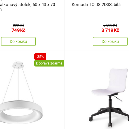
alkónový stolek, 60 x 43 x 70
Komoda TOLIS 2D3S, bílá
á
899 Kč
5 399 Kč
749
Kč
3 719
Kč
Do košíku
Do košíku
-35%
Doprava zdarma