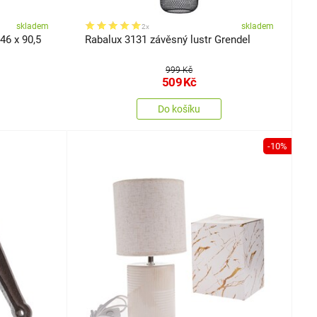
skladem
skladem
2x
46 x 90,5
Rabalux 3131 závěsný lustr Grendel
999 Kč
509
Kč
Do košíku
-10%