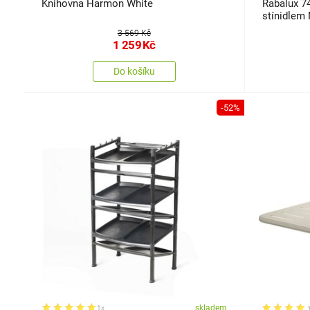
Knihovna Harmon White
Rabalux 74
stínidlem
3 569 Kč
1 259
Kč
Do košíku
-52%
skladem
1x