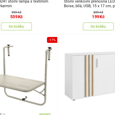
241 stolní lampa s textilním
Stolní venkovní přenosná LE
 Narmin
Boise, bílá, USB, 15 x 17 cm, p
999 Kč
399 Kč
559
Kč
199
Kč
Do košíku
Do košíku
-17%
skladem
9x