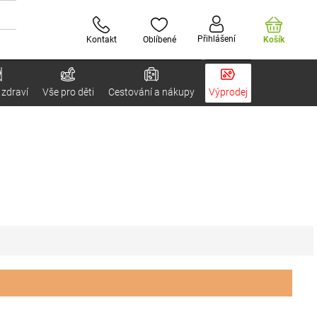
Přihlášení
Kontakt
Oblíbené
Košík
 zdraví
Vše pro děti
Cestování a nákupy
Výprodej