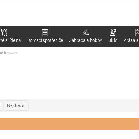
ě a jídelna
Domácí spotřebiče
Zahrada a hobby
Úklid
Krása a
vé konvice
í
Nejdražší