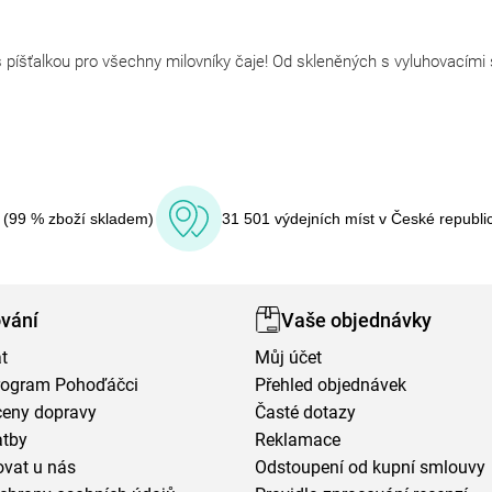
 píšťalkou pro všechny milovníky čaje! Od skleněných s vyluhovacími sí
í (99 % zboží skladem)
31 501 výdejních míst v České republi
vání
Vaše objednávky
t
Můj účet
program Pohoďáčci
Přehled objednávek
ceny dopravy
Časté dotazy
atby
Reklamace
vat u nás
Odstoupení od kupní smlouvy