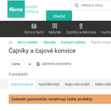
pohodlí
domova
Bytový textil
Nábytek
Doplňky a dekorace
Kuchyn
Akční nabídka
Výprodej
Kuchyně a jídelna
Čajníky a čajo
Čajníky a čajové konvice
Cena
Upřesnit parametry
0 produktů
Doporučujeme
Nejoblíbenější
Nejprodávanější
Nejlevnějš
Zadaným parametrům nevyhovují žádné produkty.