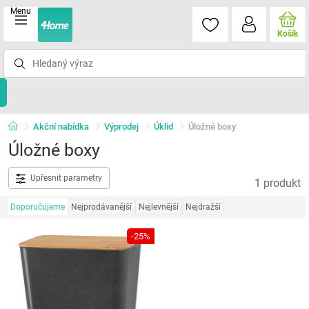
Menu
Košík
Akční nabídka
Výprodej
Úklid
Úložné boxy
Úložné boxy
Upřesnit parametry
1 produkt
Doporučujeme
Nejprodávanější
Nejlevnější
Nejdražší
-25%