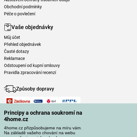
Obchodní podmínky
Péče o povlečení
Vaše objednávky
Můj účet
Přehled objednávek
Časté dotazy
Reklamace
Odstoupení od kupní smlouvy
Pravidla zpracování recenzí
Způsoby dopravy
Způsoby platby
Principy a ochrana soukromí na
4home.cz
4home.cz přizpůsobujeme na míru vám.
Spolehlivý obchod
Na základě vašeho chování na webu