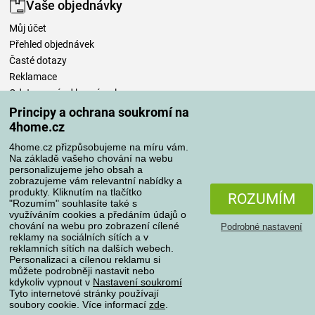
Vaše objednávky
Můj účet
Přehled objednávek
Časté dotazy
Reklamace
Odstoupení od kupní smlouvy
Pravidla zpracování recenzí
Principy a ochrana soukromí na
4home.cz
Způsoby dopravy
4home.cz přizpůsobujeme na míru vám.
Na základě vašeho chování na webu
personalizujeme jeho obsah a
zobrazujeme vám relevantní nabídky a
produkty. Kliknutím na tlačítko
Způsoby platby
ROZUMÍM
"Rozumím" souhlasíte také s
využíváním cookies a předáním údajů o
chování na webu pro zobrazení cílené
Podrobné nastavení
reklamy na sociálních sítích a v
Spolehlivý obchod
reklamních sítích na dalších webech.
Personalizaci a cílenou reklamu si
můžete podrobněji nastavit nebo
kdykoliv vypnout v
Nastavení soukromí
Tyto internetové stránky používají
soubory cookie. Více informací
zde
.