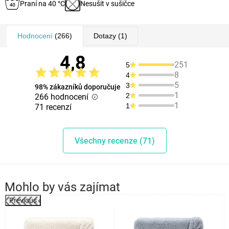
Praní na 40 °C
Nesušit v sušičce
Hodnocení
(266)
Dotazy
(1)
4,8
251
5
8
4
5
3
98% zákazníků doporučuje
1
2
266 hodnocení
1
1
71 recenzí
Všechny recenze (71)
Mohlo by vás zajímat
Previous