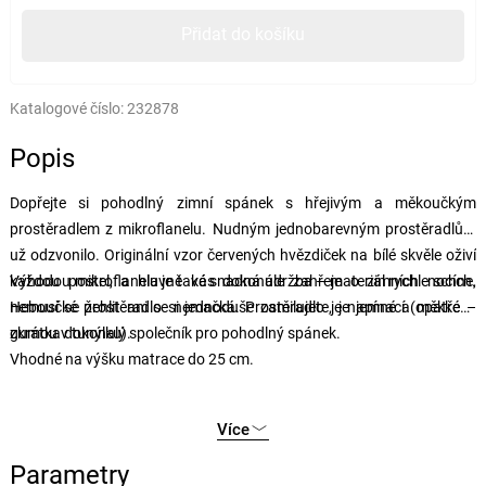
Přidat do košíku
Katalogové číslo:
232878
Popis
Dopřejte si pohodlný zimní spánek s hřejivým a měkoučkým
prostěradlem z mikroflanelu. Nudným jednobarevným prostěradlům
už odzvonilo. Originální vzor červených hvězdiček na bílé skvěle oživí
každou postel, a hlavně vás dokonale zahřeje o zimních nocích.
Výhodou mikroflanelu je také snadná údržba – materiál rychle schne,
Heboučké prostěradlo si jednoduše zamilujete, je jemné a měkké –
nemusí se žehlit ani se nemačká. Prostěradlo je napínací (opatřené
zkrátka dokonalý společník pro pohodlný spánek.
gumou v tunýlku).
Vhodné na výšku matrace do 25 cm.
Více
Parametry