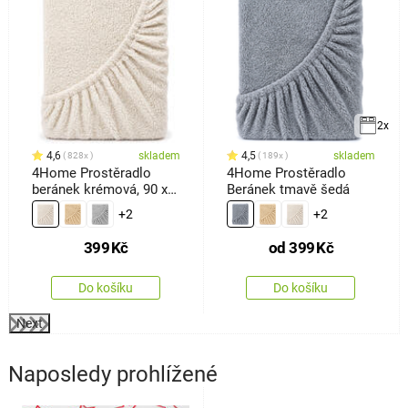
2x
4,6
skladem
4,5
skladem
828x
189x
4Home Prostěradlo
4Home Prostěradlo
beránek krémová, 90 x
Beránek tmavě šedá
200 cm
+2
+2
399
Kč
od
399
Kč
Do košíku
Do košíku
Next
Naposledy prohlížené