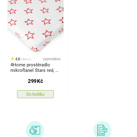
4,8
vyprodáno
341x
4Home prostěradlo
mikroflanel Stars red, 90
x 200 cm
299
Kč
Do košíku