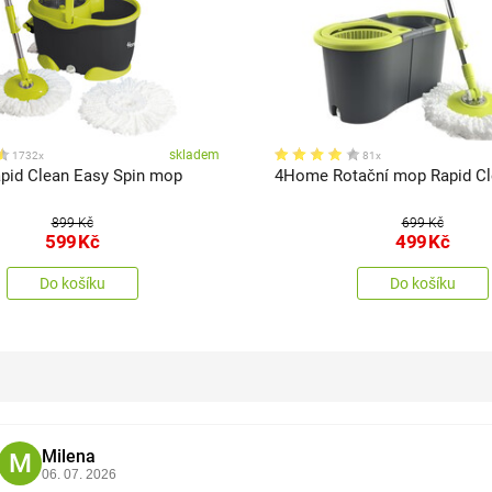
skladem
1732x
81x
id Clean Easy Spin mop
4Home Rotační mop Rapid Cl
899 Kč
699 Kč
599
Kč
499
Kč
Do košíku
Do košíku
Milena
M
06. 07. 2026