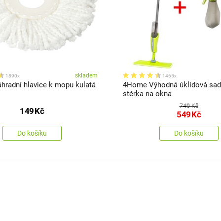
skladem
1890x
1465x
radní hlavice k mopu kulatá
4Home Výhodná úklidová sa
stěrka na okna
749 Kč
149
Kč
549
Kč
Do košíku
Do košíku