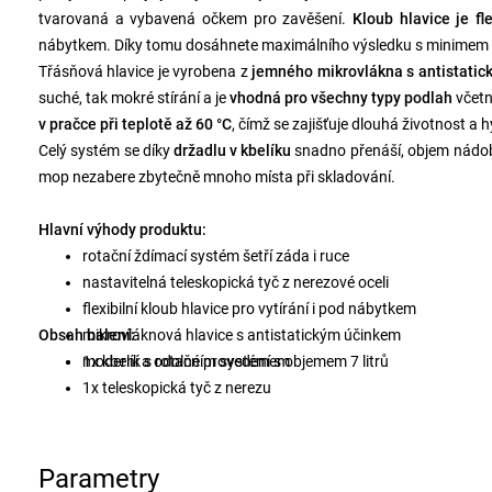
tvarovaná a vybavená očkem pro zavěšení.
Kloub hlavice je fl
nábytkem. Díky tomu dosáhnete maximálního výsledku s minimem
Třásňová hlavice je vyrobena z
jemného mikrovlákna s antistatic
suché, tak mokré stírání a je
vhodná pro všechny typy podlah
včetn
v pračce při teplotě až 60 °C
, čímž se zajišťuje dlouhá životnost a h
Celý systém se díky
držadlu v kbelíku
snadno přenáší, objem nád
mop nezabere zbytečně mnoho místa při skladování.
Hlavní výhody produktu:
rotační ždímací systém šetří záda i ruce
nastavitelná teleskopická tyč z nerezové oceli
flexibilní kloub hlavice pro vytírání i pod nábytkem
Obsah balení:
mikrovláknová hlavice s antistatickým účinkem
moderní a odolné provedení s objemem 7 litrů
1x kbelík s rotačním systémem
1x teleskopická tyč z nerezu
1x třásňová hlavice z mikrovlákna
Parametry