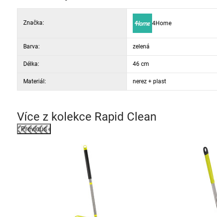
Značka:
4Home
Barva:
zelená
Délka:
46 cm
Materiál:
nerez + plast
Více z kolekce
Rapid Clean
Previous
-29%