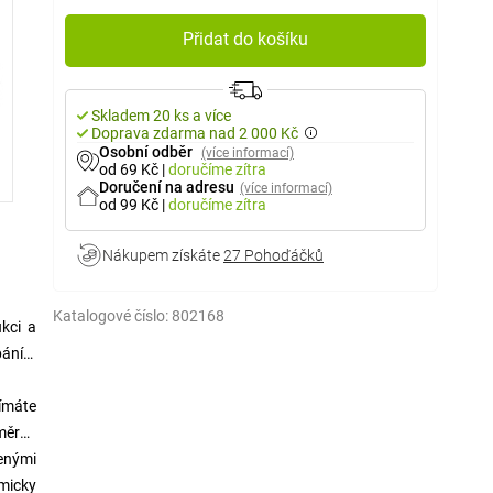
Přidat do košíku
Skladem 20 ks a více
Doprava zdarma nad 2 000 Kč
Osobní odběr
(více informací)
od 69 Kč
|
doručíme
zítra
Doručení na adresu
(více informací)
od 99 Kč
|
doručíme
zítra
Nákupem získáte
27 Pohoďáčků
Katalogové číslo:
802168
ukci a
bání –
dímáte
oměrné
enými
omicky