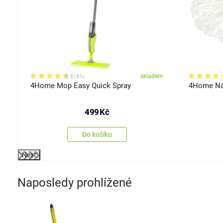
em
skladem
5157x
4Home Mop Easy Quick Spray
4Home Náh
499
Kč
Do košíku
Next
Naposledy prohlížené