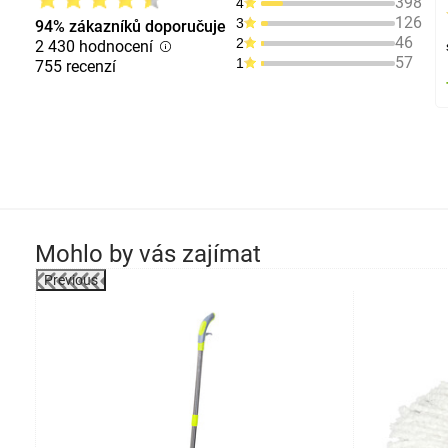
398
4
126
3
94% zákazníků doporučuje
46
2
2 430 hodnocení
57
1
755 recenzí
Mohlo by vás zajímat
Previous
-48%