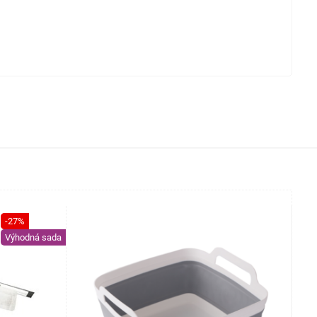
-27%
Výhodná sada