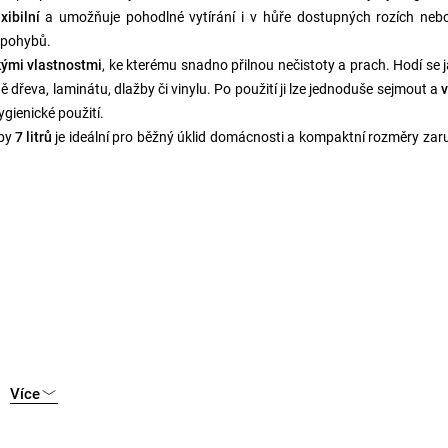
exibilní
a umožňuje pohodlné vytírání i v hůře dostupných rozích neb
 pohybů.
kými vlastnostmi
, ke kterému snadno přilnou nečistoty a prach. Hodí se 
ě dřeva, laminátu, dlažby či vinylu. Po použití ji lze jednoduše sejmout a
v
ygienické použití.
oby
7 litrů
je ideální pro běžný úklid domácnosti a kompaktní rozměry zaru
Více