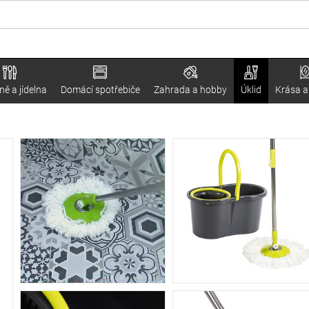
ě a jídelna
Domácí spotřebiče
Zahrada a hobby
Úklid
Krása a