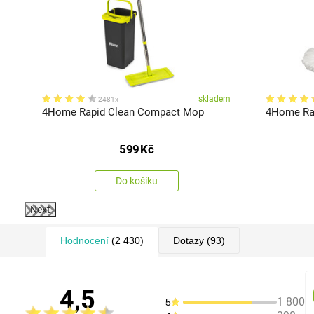
em
skladem
2481x
4Home Rapid Clean Compact Mop
4Home Rap
599
Kč
Do košíku
Next
Hodnocení
(2 430)
Dotazy
(93)
4,5
1 800
5