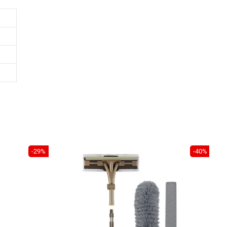
-29%
-40%