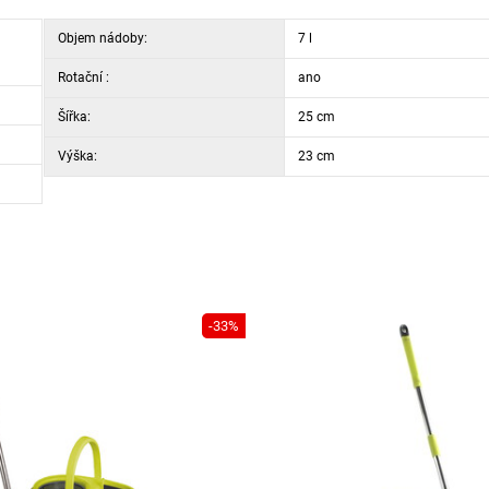
Objem nádoby:
7 l
Rotační :
ano
Šířka:
25 cm
Výška:
23 cm
-33%