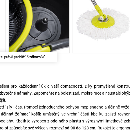
akoupilo
35 zákazníků
 řešení pro každodenní úklid vaší domácnosti. Díky promyšlené konstr
 zbytečné námahy
. Zapomeňte na bolest zad, mokré ruce a neustálé ohý
jší.
šetří síly i čas. Pomocí jednoduchého pohybu mop snadno a účinně vyž
e
účinný ždímací košík
umístěný ve vrchní části kbelíku zajistí rovn
 podlahy. Kbelík je vyroben
z odolného plastu
s výraznými limetkově zel
dno přizpůsobíte své výšce v rozmezí
od 90 do 123 cm
. Rukojeť je ergon