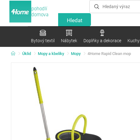
pohodlí
domova
Bytový textil
Nábytek
Doplňky a dekorace
Kuchyn
Úklid
Mopy a kbelíky
Mopy
4Home Rapid Clean mop