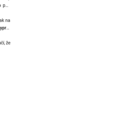
o pod
jak na
yprat
čí, že