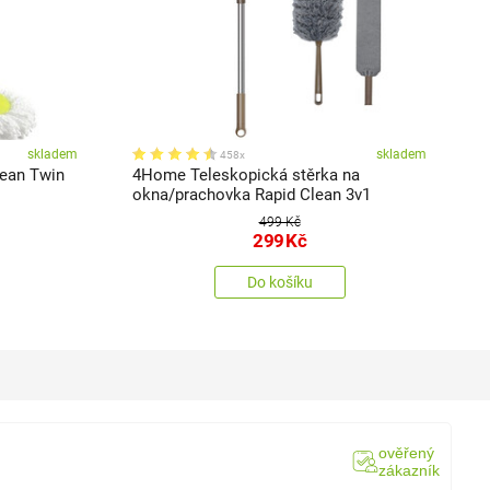
skladem
skladem
458x
ean Twin
4Home Teleskopická stěrka na
4
okna/prachovka Rapid Clean 3v1
499 Kč
299
Kč
Do košíku
ověřený
zákazník