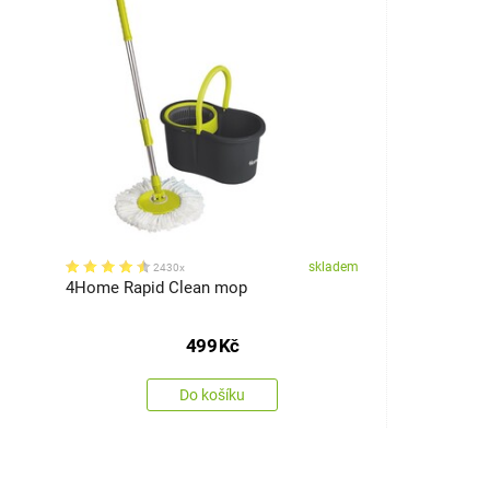
skladem
2430x
4Home Rapid Clean mop
499
Kč
Do košíku