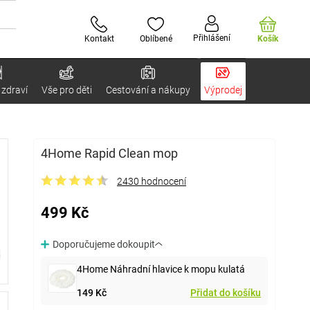
Přihlášení
Kontakt
Oblíbené
Košík
 zdraví
Vše pro děti
Cestování a nákupy
Výprodej
4Home Rapid Clean mop
2430 hodnocení
499 Kč
Doporučujeme dokoupit
4Home Náhradní hlavice k mopu kulatá
149 Kč
Přidat do košíku