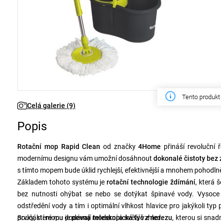
Tento týden z
Celá galerie (9)
Popis
Rotační mop Rapid Clean
od značky
4Home
přináší revoluční
modernímu designu vám umožní dosáhnout
dokonalé čistoty bez
s tímto mopem bude úklid rychlejší, efektivnější a mnohem pohodlně
Základem tohoto systému je
rotační technologie ždímání
, která 
bez nutnosti ohýbat se nebo se dotýkat špinavé vody. Vysoc
odstředění vody a tím i optimální vlhkost hlavice pro jakýkoli typ
prvky, které mu dodávají moderní a svěží vzhled.
Součástí mopu je
pevná teleskopická tyč z nerezu
, kterou si sna