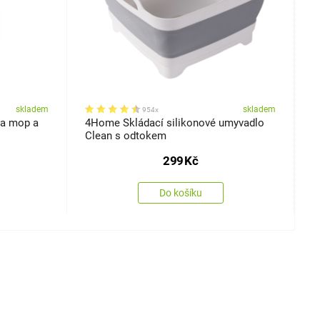
skladem
skladem
954x
da mop a
4Home Skládací silikonové umyvadlo
4
Clean s odtokem
C
299
Kč
Do košíku