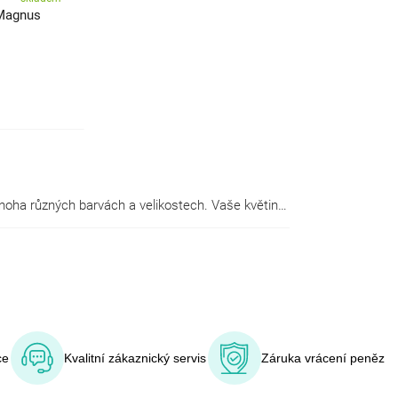
 Magnus
Opravdu široký výběr praktických a designových truhlíků. Vyberte si z nabídky kvalitních samozavlažovacích truhlíků v mnoha různých barvách a velikostech. Vaše květiny i ostatní rostliny se v nich budou krásně vyjímat, ať je umístíte na balkon nebo do interiéru.
ce
Kvalitní zákaznický servis
Záruka vrácení peněz