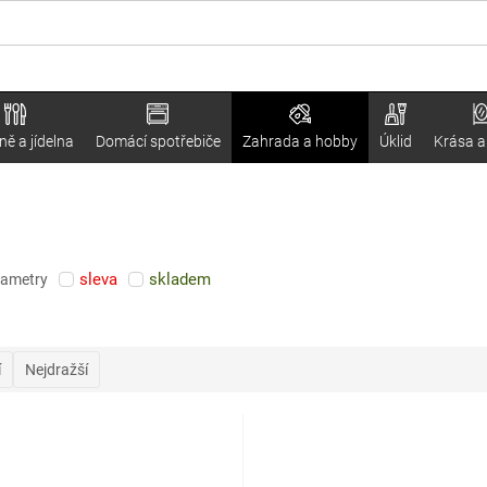
ě a jídelna
Domácí spotřebiče
Zahrada a hobby
Úklid
Krása a
sleva
skladem
rametry
í
Nejdražší