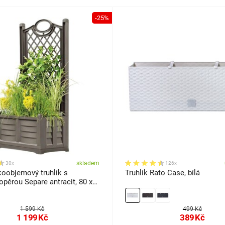
-25%
skladem
30x
126x
oobjemový truhlík s
Truhlík Rato Case, bílá
pěrou Separe antracit, 80 x
5 cm
1 599 Kč
499 Kč
1 199
Kč
389
Kč