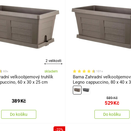
2 velikosti
skladem
63x
101x
adní velkoobjemový truhlík
Bama Zahradní velkoobjemový
puccino, 60 x 30 x 25 cm
Legno cappuccino, 80 x 40 x 
589 Kč
389
Kč
529
Kč
Do košíku
Do košíku
-22%