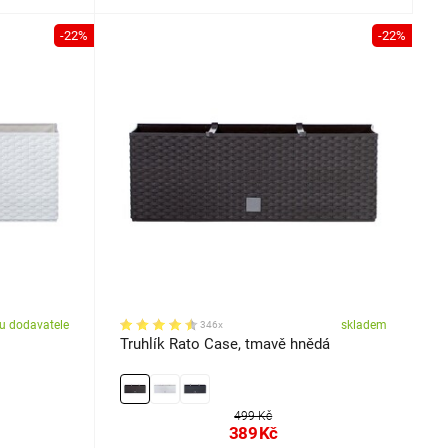
-22%
-22%
u dodavatele
skladem
346x
Truhlík Rato Case, tmavě hnědá
499 Kč
389
Kč