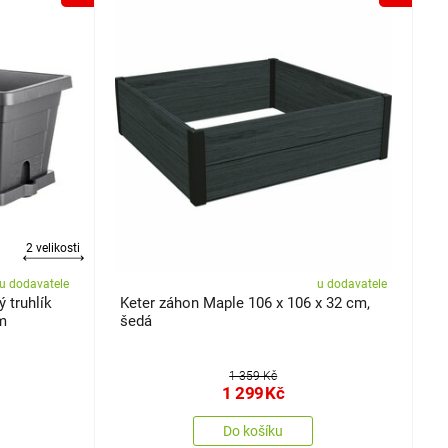
2 velikosti
u dodavatele
u dodavatele
 truhlík
Keter záhon Maple 106 x 106 x 32 cm,
cm
šedá
1 359 Kč
1 299
Kč
Do košíku