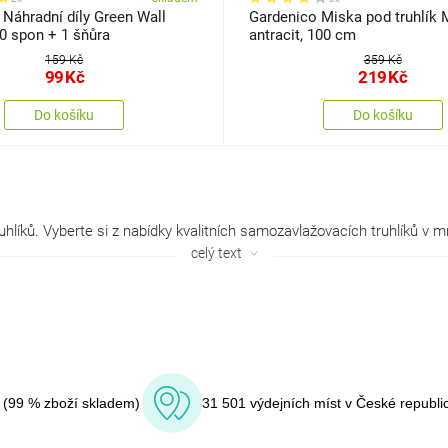
Náhradní díly Green Wall
Gardenico Miska pod truhlík
0 spon + 1 šňůra
antracit, 100 cm
159 Kč
359 Kč
99
Kč
219
Kč
Do košíku
Do košíku
celý text
í (99 % zboží skladem)
31 501 výdejních míst v České republi