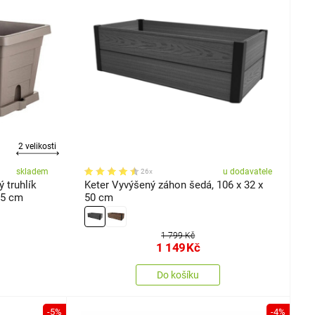
2 velikosti
skladem
u dodavatele
26x
 truhlík
Keter Vyvýšený záhon šedá, 106 x 32 x
35 cm
50 cm
1 799 Kč
1 149
Kč
Do košíku
-5%
-4%