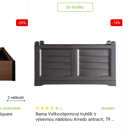
Do košíku
-29%
-18%
2 velikosti
u dodavatele
skladem
7x
Square
Bama Velkoobjemový truhlík s
výsevnou nádobou Arredo antracit, 79 x
35 x 37 cm