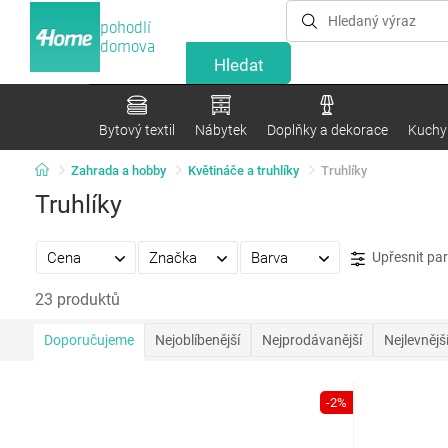
pohodlí
domova
Bytový textil
Nábytek
Doplňky a dekorace
Kuchyn
Zahrada a hobby
Květináče a truhlíky
Truhlíky
Truhlíky
Cena
Značka
Barva
Upřesnit pa
23 produktů
Doporučujeme
Nejoblíbenější
Nejprodávanější
Nejlevnějš
-2%