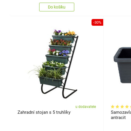
Do košíku
-30%
u dodavatele
Zahradní stojan s 5 truhlíky
Samozavlaž
antracit