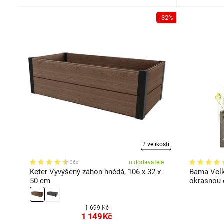
-32%
2 velikosti
u dodavatele
36x
Keter Vyvýšený záhon hnědá, 106 x 32 x
Bama Velk
50 cm
okrasnou o
150 x 42,
1 699 Kč
1 149
Kč