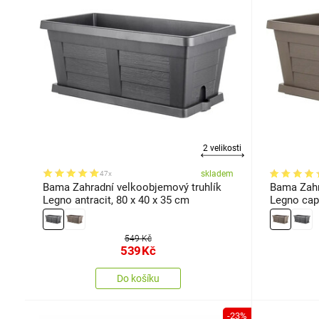
2 velikosti
skladem
47x
Bama Zahradní velkoobjemový truhlík
Bama Zahr
Legno antracit, 80 x 40 x 35 cm
Legno cap
549 Kč
539
Kč
Do košíku
-23%