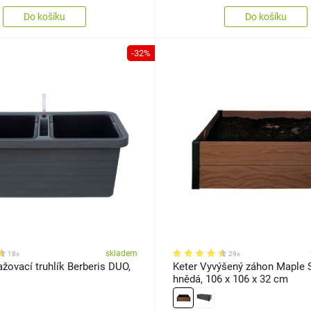
Do košíku
Do košíku
-32%
skladem
18x
29x
ovací truhlík Berberis DUO,
Keter Vyvýšený záhon Maple 
hnědá, 106 x 106 x 32 cm