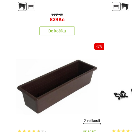
999 Kč
839
Kč
Do košíku
-5%
2 velikosti
skladem
21x