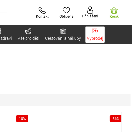
Přihlášení
Kontakt
Oblíbené
Košík
 zdraví
Vše pro děti
Cestování a nákupy
Výprodej
-10%
-36%