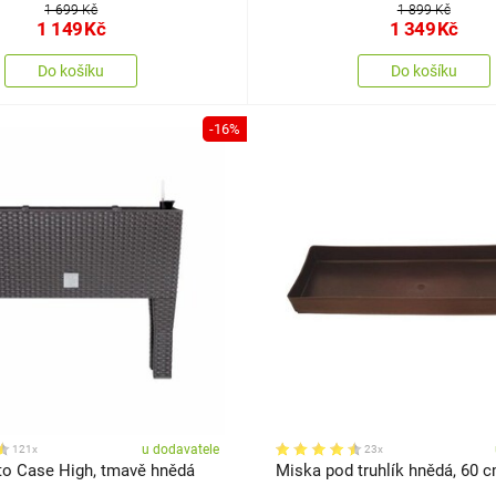
1 699 Kč
1 899 Kč
1 149
Kč
1 349
Kč
Do košíku
Do košíku
-16%
u dodavatele
121x
23x
ato Case High, tmavě hnědá
Miska pod truhlík hnědá, 60 