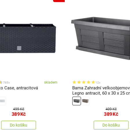
skladem
785x
12x
to Case, antracitová
Bama Zahradní velkoobjemový
Legno antracit, 60 x 30 x 25 
499 Kč
409 Kč
389
Kč
389
Kč
Do košíku
Do košíku