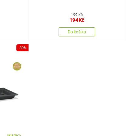
199 Kč
194
Kč
Do košíku
-39%
skladem