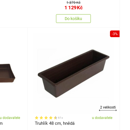
1 379 Kč
1 129
Kč
Do košíku
-3%
2 velikosti
u dodavatele
u dodavatele
61x
cm
Truhlík 48 cm, hnědá