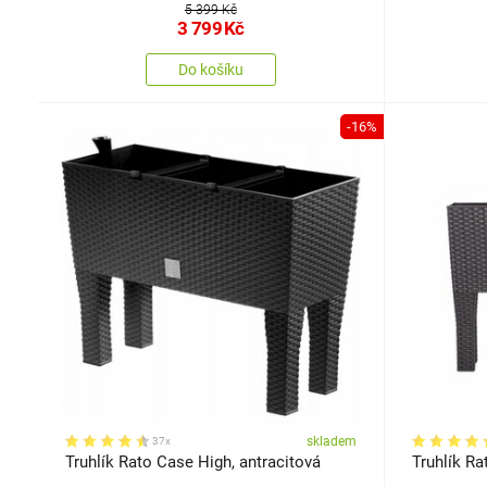
5 399 Kč
3 799
Kč
Do košíku
-16%
skladem
37x
Truhlík Rato Case High, antracitová
Truhlík R