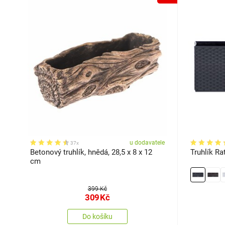
u dodavatele
37x
Betonový truhlík, hnědá, 28,5 x 8 x 12
Truhlík Ra
cm
399 Kč
309
Kč
Do košíku