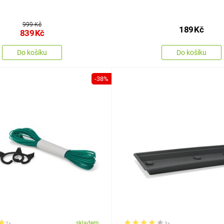
999 Kč
189
Kč
839
Kč
Do košíku
Do košíku
-38%
skladem
2x
3x