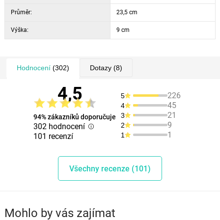
Průměr:
23,5 cm
Výška:
9 cm
Hodnocení
(302)
Dotazy
(8)
4,5
226
5
45
4
21
3
94% zákazníků doporučuje
9
2
302 hodnocení
1
1
101 recenzí
Všechny recenze (101)
Mohlo by vás zajímat