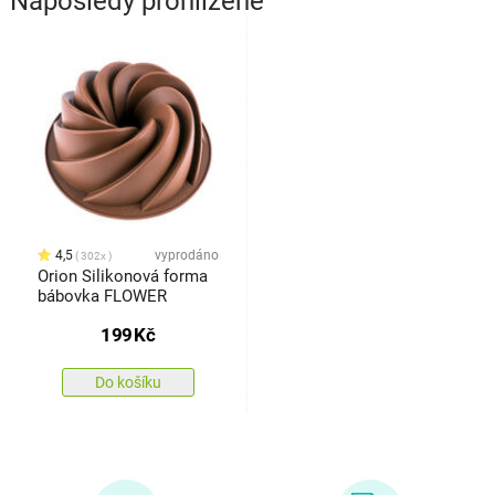
Naposledy prohlížené
4,5
vyprodáno
302x
Orion Silikonová forma
bábovka FLOWER
199
Kč
Do košíku