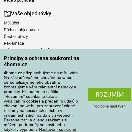
Péče o povlečení
Vaše objednávky
Můj účet
Přehled objednávek
Časté dotazy
Reklamace
Odstoupení od kupní smlouvy
Pravidla zpracování recenzí
Principy a ochrana soukromí na
4home.cz
Způsoby dopravy
4home.cz přizpůsobujeme na míru vám.
Na základě vašeho chování na webu
personalizujeme jeho obsah a
zobrazujeme vám relevantní nabídky a
produkty. Kliknutím na tlačítko
Způsoby platby
ROZUMÍM
"Rozumím" souhlasíte také s
využíváním cookies a předáním údajů o
chování na webu pro zobrazení cílené
Podrobné nastavení
reklamy na sociálních sítích a v
Spolehlivý obchod
reklamních sítích na dalších webech.
Personalizaci a cílenou reklamu si
můžete podrobněji nastavit nebo
kdykoliv vypnout v
Nastavení soukromí