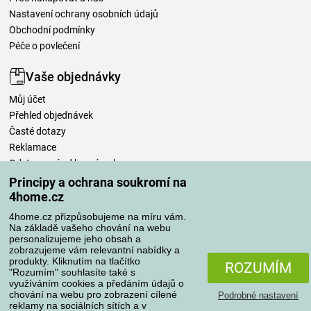
Nastavení ochrany osobních údajů
Obchodní podmínky
Péče o povlečení
Vaše objednávky
Můj účet
Přehled objednávek
Časté dotazy
Reklamace
Odstoupení od kupní smlouvy
Pravidla zpracování recenzí
Principy a ochrana soukromí na
4home.cz
Způsoby dopravy
4home.cz přizpůsobujeme na míru vám.
Na základě vašeho chování na webu
personalizujeme jeho obsah a
zobrazujeme vám relevantní nabídky a
produkty. Kliknutím na tlačítko
Způsoby platby
ROZUMÍM
"Rozumím" souhlasíte také s
využíváním cookies a předáním údajů o
chování na webu pro zobrazení cílené
Podrobné nastavení
reklamy na sociálních sítích a v