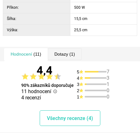
Příkon:
500 W
Šířka:
15,5 cm
Výška:
25,5 cm
Hodnocení
(11)
Dotazy
(1)
4,4
7
5
3
4
1
3
90% zákazníků doporučuje
0
2
11 hodnocení
0
1
4 recenzí
Všechny recenze (4)