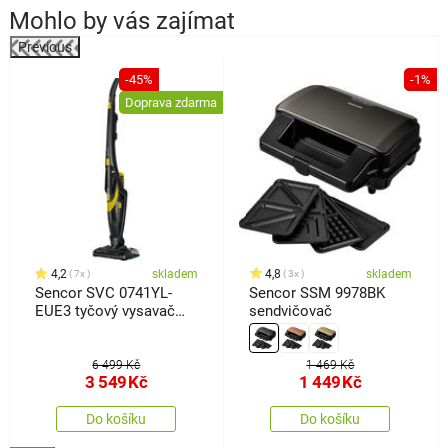
Mohlo by vás zajímat
Previous
%
-45%
-1%
Doprava zdarma
4,2
skladem
4,8
skladem
7x
3x
Sencor SVC 0741YL-
Sencor SSM 9978BK
EUE3 tyčový vysavač
sendvičovač
3v1
6 499 Kč
1 469 Kč
3 549
Kč
1 449
Kč
Do košíku
Do košíku