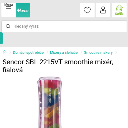
Menu
Košík
Domácí spotřebiče
Mixéry a šlehače
Smoothie makery
Sencor SBL 2215VT smoothie mixér,
fialová