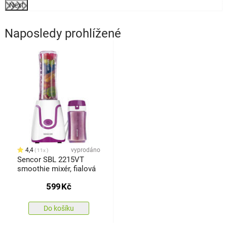
Next
Naposledy prohlížené
4,4
vyprodáno
11x
Sencor SBL 2215VT
smoothie mixér, fialová
599
Kč
Do košíku