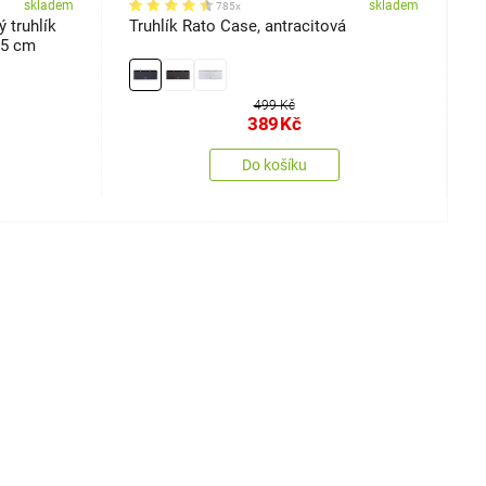
skladem
skladem
785x
 truhlík
Truhlík Rato Case, antracitová
B
25 cm
o
1
499 Kč
389
Kč
Do košíku