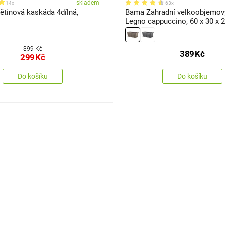
skladem
14x
63x
tinová kaskáda 4dílná,
Bama Zahradní velkoobjemový
Legno cappuccino, 60 x 30 x 
399 Kč
389
Kč
299
Kč
Do košíku
Do košíku