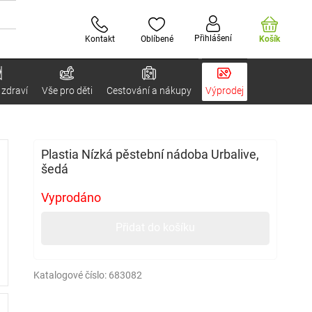
Přihlášení
Kontakt
Oblíbené
Košík
 zdraví
Vše pro děti
Cestování a nákupy
Výprodej
Plastia Nízká pěstební nádoba Urbalive,
šedá
Vyprodáno
Přidat do košíku
Katalogové číslo:
683082