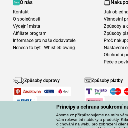
O nás
Nakupo
Kontakt
Jak objedna
O společnosti
Věrnostní 
Výdejní místa
Způsoby a 
Affiliate program
Způsoby pl
Informace pro naše dodavatele
Proč nakupo
Nenech to být - Whistleblowing
Nastavení o
Obchodní p
Péče o povl
Způsoby dopravy
Způsoby platby
Principy a ochrana soukromí 
4home.cz přizpůsobujeme na míru vám.
vám relevantní nabídky a produkty. Kli
o chování na webu pro zobrazení cílené 