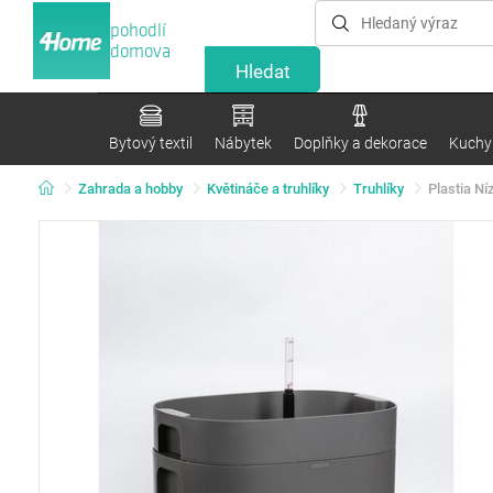
pohodlí
domova
Bytový textil
Nábytek
Doplňky a dekorace
Kuchyn
Zahrada a hobby
Květináče a truhlíky
Truhlíky
Plastia Ní