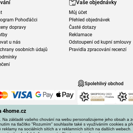
vání
Vaše objednávky
t
Můj účet
program Pohoďáčci
Přehled objednávek
ceny dopravy
Časté dotazy
atby
Reklamace
vat u nás
Odstoupení od kupní smlouvy
chrany osobních údajů
Pravidla zpracování recenzí
odmínky
ečení
Spolehlivý obchod
na 4home.cz
 Na základě vašeho chování na webu personalizujeme jeho obsah a 
knutím na tlačítko "Rozumím" souhlasíte také s využíváním cookies a p
reklamy na sociálních sítích a v reklamních sítích na dalších webech. 