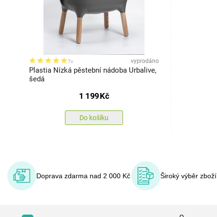
vyprodáno
7x
Plastia Nízká pěstební nádoba Urbalive,
šedá
1 199
Kč
Do košíku
Doprava zdarma nad 2 000 Kč
Široký výběr zbož