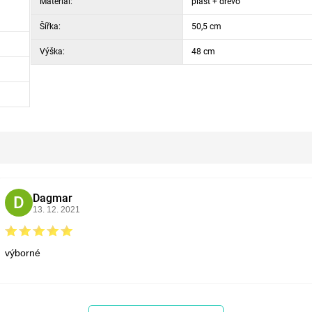
Materiál:
plast + dřevo
Šířka:
50,5 cm
Výška:
48 cm
Dagmar
D
13. 12. 2021
výborné