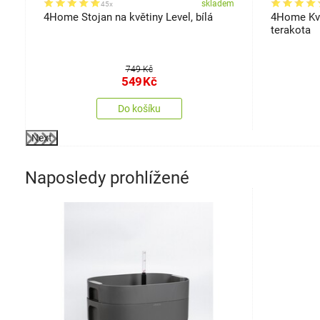
em
skladem
45x
4Home Stojan na květiny Level, bílá
4Home Kvě
terakota
749 Kč
549
Kč
Do košíku
Next
Naposledy prohlížené