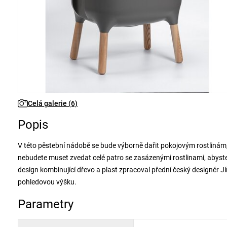
Celá galerie (6)
Popis
V této pěstební nádobě se bude výborně dařit pokojovým rostlinám,
nebudete muset zvedat celé patro se zasázenými rostlinami, abyste 
design kombinující dřevo a plast zpracoval přední český designér J
pohledovou výšku.
Parametry