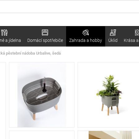
ě a jídelna
Domácí spotřebiče
Zahrada a hobby
Úklid
Krása a
zká pěstební nádoba Urbalive, šedá