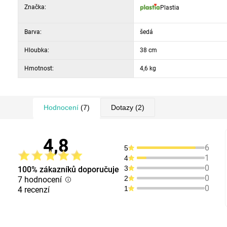
Značka:
Plastia
Barva:
šedá
Hloubka:
38 cm
Hmotnost:
4,6 kg
Hodnocení
(7)
Dotazy
(2)
4,8
6
5
1
4
0
3
100% zákazníků doporučuje
0
2
7 hodnocení
0
1
4 recenzí