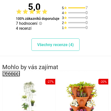
5,0
7
5
0
4
0
3
100% zákazníků doporučuje
0
2
7 hodnocení
0
1
4 recenzí
Všechny recenze (4)
Mohlo by vás zajímat
Previous
%
-27%
-20%