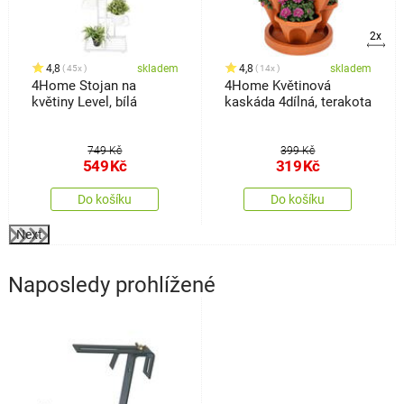
2x
4,8
skladem
4,8
skladem
45x
14x
4Home Stojan na
4Home Květinová
květiny Level, bílá
kaskáda 4dílná, terakota
749 Kč
399 Kč
549
Kč
319
Kč
Do košíku
Do košíku
Next
Naposledy prohlížené