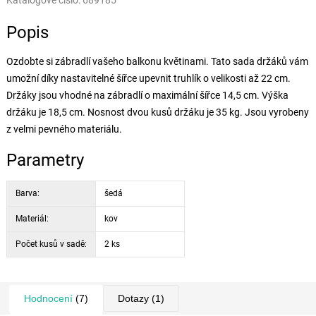
Katalogové číslo:
689185
Popis
Ozdobte si zábradlí vašeho balkonu květinami. Tato sada držáků vám
umožní díky nastavitelné šířce upevnit truhlík o velikosti až 22 cm.
Držáky jsou vhodné na zábradlí o maximální šířce 14,5 cm. Výška
držáku je 18,5 cm. Nosnost dvou kusů držáku je 35 kg. Jsou vyrobeny
z velmi pevného materiálu.
Parametry
Barva:
šedá
Materiál:
kov
Počet kusů v sadě:
2 ks
Hodnocení
(7)
Dotazy
(1)