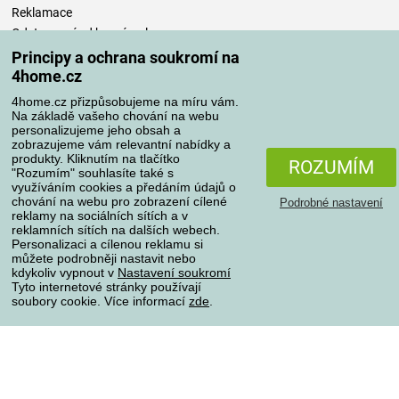
Reklamace
Odstoupení od kupní smlouvy
Pravidla zpracování recenzí
Principy a ochrana soukromí na
4home.cz
Způsoby dopravy
4home.cz přizpůsobujeme na míru vám.
Na základě vašeho chování na webu
personalizujeme jeho obsah a
zobrazujeme vám relevantní nabídky a
produkty. Kliknutím na tlačítko
Způsoby platby
ROZUMÍM
"Rozumím" souhlasíte také s
využíváním cookies a předáním údajů o
chování na webu pro zobrazení cílené
Podrobné nastavení
reklamy na sociálních sítích a v
Spolehlivý obchod
reklamních sítích na dalších webech.
Personalizaci a cílenou reklamu si
můžete podrobněji nastavit nebo
kdykoliv vypnout v
Nastavení soukromí
Tyto internetové stránky používají
soubory cookie. Více informací
zde
.
Ochrana osobních údajů
O souborech cookies