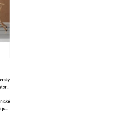
verský
storu,
ónické
í jsou