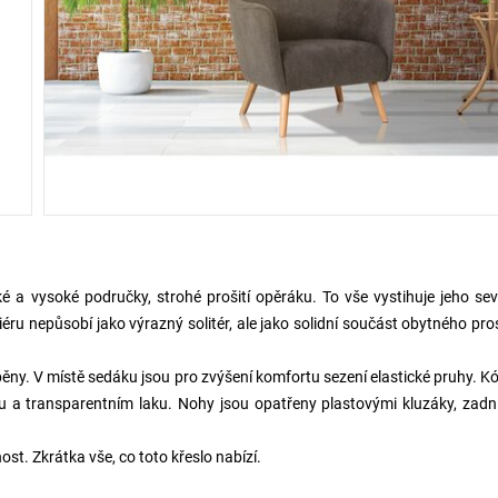
é a vysoké područky, strohé prošití opěráku. To vše vystihuje jeho se
eriéru nepůsobí jako výrazný solitér, ale jako solidní součást obytného pro
U pěny. V místě sedáku jsou pro zvýšení komfortu sezení elastické pruhy. K
u a transparentním laku. Nohy jsou opatřeny plastovými kluzáky, zadn
ost. Zkrátka vše, co toto křeslo nabízí.