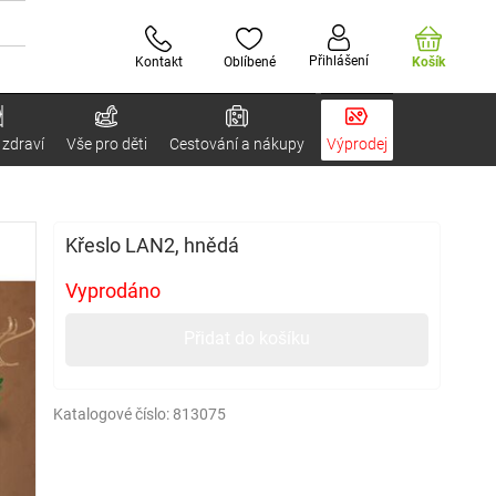
Přihlášení
Kontakt
Oblíbené
Košík
 zdraví
Vše pro děti
Cestování a nákupy
Výprodej
Křeslo LAN2, hnědá
Vyprodáno
Přidat do košíku
Katalogové číslo:
813075