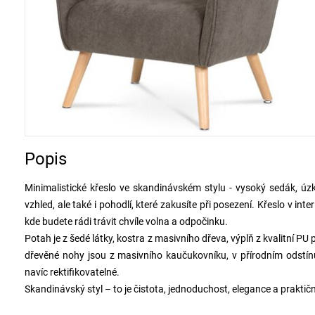
Popis
Minimalistické křeslo ve skandinávském stylu - vysoký sedák, úzk
vzhled, ale také i pohodlí, které zakusíte při posezení. Křeslo v int
kde budete rádi trávit chvíle volna a odpočinku.
Potah je z šedé látky, kostra z masivního dřeva, výplň z kvalitní P
dřevěné nohy jsou z masivního kaučukovníku, v přírodním odstín
navíc rektifikovatelné.
Skandinávský styl – to je čistota, jednoduchost, elegance a praktičn