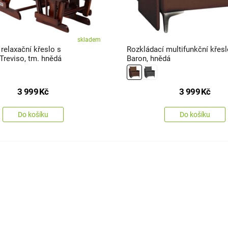
skladem
relaxační křeslo s
Rozkládací multifunkční křesl
Treviso, tm. hnědá
Baron, hnědá
3 999
Kč
3 999
Kč
Do košíku
Do košíku