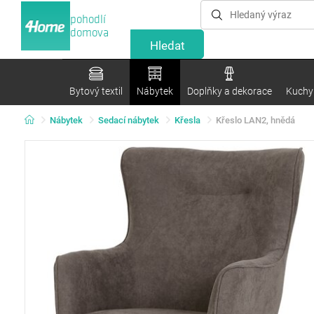
pohodlí
domova
Bytový textil
Nábytek
Doplňky a dekorace
Kuchyn
Nábytek
Sedací nábytek
Křesla
Křeslo LAN2, hnědá