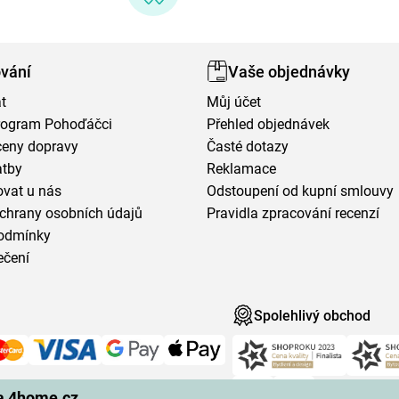
vání
Vaše objednávky
t
Můj účet
program Pohoďáčci
Přehled objednávek
ceny dopravy
Časté dotazy
atby
Reklamace
vat u nás
Odstoupení od kupní smlouvy
chrany osobních údajů
Pravidla zpracování recenzí
odmínky
ečení
Spolehlivý obchod
na 4home.cz