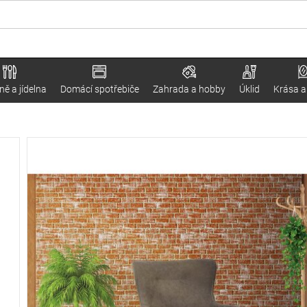
ě a jídelna
Domácí spotřebiče
Zahrada a hobby
Úklid
Krása a