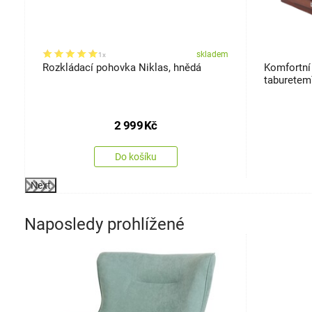
em
skladem
1x
Rozkládací pohovka Niklas, hnědá
Komfortní 
taburetem
2 999
Kč
Do košíku
Next
Naposledy prohlížené