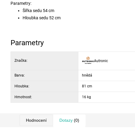
Parametry:
Šířka sedu
54 cm
Hloubka sedu
52 cm
Výška sedu
41 cm
Materiál konstrukce - M
asiv
Materiál nohou -
Masiv
Parametry
Druh potahové látky -
Látka, 100% polyester
Značka:
Autronic
Barva:
hnědá
Hloubka:
81 cm
Hmotnost:
16 kg
Hodnocení
Dotazy
(0)