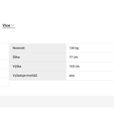
Více
Nosnost:
130 kg
Šířka:
77 cm
Výška:
103 cm
Vyžaduje montáž:
ano