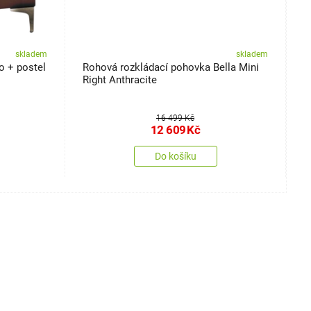
skladem
skladem
o + postel
Rohová rozkládací pohovka Bella Mini
A
Right Anthracite
ž
16 499 Kč
12 609
Kč
Do košíku