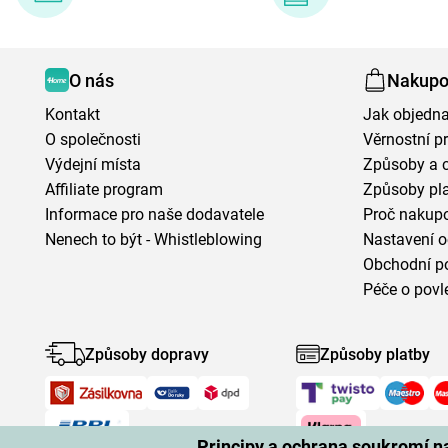
O nás
Nakupo
Kontakt
Jak objedna
O společnosti
Věrnostní 
Výdejní místa
Způsoby a 
Affiliate program
Způsoby pl
Informace pro naše dodavatele
Proč nakupo
Nenech to být - Whistleblowing
Nastavení o
Obchodní p
Péče o povl
Způsoby dopravy
Způsoby platby
Principy a ochrana soukromí 