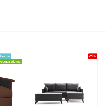
Novinka
-24%
Doprava zdarma