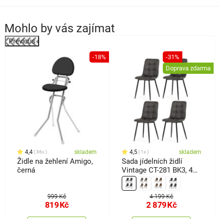
Mohlo by vás zajímat
Previous
-18%
-31%
a
Doprava zdarma
4,4
skladem
4,5
skladem
36x
1x
Židle na žehlení Amigo,
Sada jídelních židlí
černá
Vintage CT-281 BK3, 4
ks
999 Kč
4 199 Kč
819
Kč
2 879
Kč