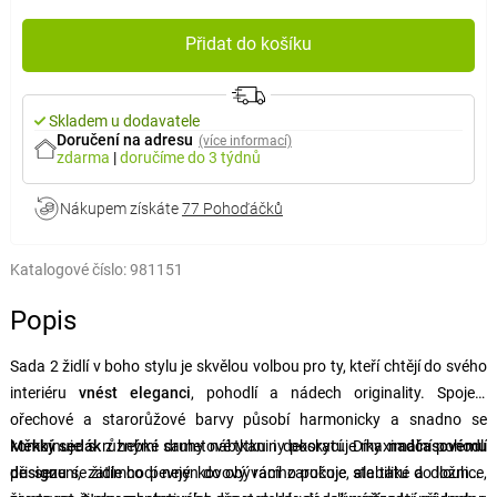
Přidat do košíku
Skladem u dodavatele
Doručení na adresu
(více informací)
zdarma
|
doručíme
do 3 týdnů
Nákupem získáte
77 Pohoďáčků
Katalogové číslo:
981151
Popis
Sada 2 židlí v boho stylu je skvělou volbou pro ty, kteří chtějí do svého
interiéru
vnést eleganci
, pohodlí a nádech originality. Spojení
ořechové a starorůžové barvy působí harmonicky a snadno se
kombinuje s různými druhy nábytku i dekorací. Díky
Měkký sedák
z hebké sametové tkaniny poskytuje maximální pohodlí
nadčasovému
designu
při sezení, zatímco pevný kovový rám zaručuje stabilitu a dlouhou
se židle hodí nejen do obývacího pokoje, ale také do ložnice,