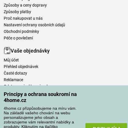
Způsoby a ceny dopravy
Způsoby platby
Proč nakupovat u nás
Nastavení ochrany osobních údajů
Obchodní podmínky
Péče o povlečení
Vaše objednávky
Můj účet
Přehled objednávek
Časté dotazy
Reklamace
Odstoupení od kupní smlouvy
Pravidla zpracování recenzí
Principy a ochrana soukromí na
4home.cz
Způsoby dopravy
4home.cz přizpůsobujeme na míru vám.
Na základě vašeho chování na webu
personalizujeme jeho obsah a
zobrazujeme vám relevantní nabídky a
produkty. Kliknutím na tlačítko