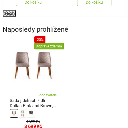
Do košíku
Do košíku
Next
Naposledy prohlížené
-20%
Doprava zdarma
u dodavatele
Sada jídelních židlí
Dallas Pink and Brown, 2
ks
4 599 Kč
3 699
Kč