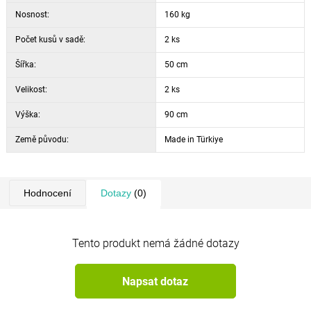
Nosnost:
160 kg
Počet kusů v sadě:
2 ks
Šířka:
50 cm
Velikost:
2 ks
Výška:
90 cm
Země původu:
Made in Türkiye
Hodnocení
Dotazy
(0)
Tento produkt nemá žádné dotazy
Napsat dotaz