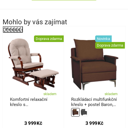
Mohlo by vás zajímat
Previous
%
Doprava zdarma
Novinka
Doprava zdarma
skladem
skladem
Komfortní relaxační
Rozkládací multifunkční
křeslo s
křeslo + postel Baron,
taburetemTreviso, tm.
hnědá
hnědá
3 999
Kč
3 999
Kč