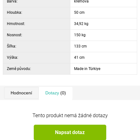
Barva:
Výška opěradla: 40 cm
krémová
Šířka područky: 4 cm
Hloubka:
50 cm
Výška područky: 15 cm
Hmotnost:
Hloubka područky: 35 cm
34,92 kg
Výška nohou: 20,5 cm
Nosnost:
150 kg
Vzdálenost mezi nohama: 142 cm
Šířka:
Nastavení opěradla: 14 poloh
133 cm
Výška:
41 cm
Země původu:
Made in Türkiye
Hodnocení
Dotazy
(0)
Tento produkt nemá žádné dotazy
Napsat dotaz