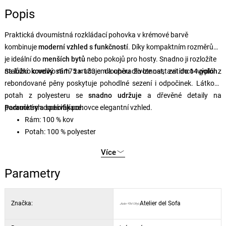
Popis
Praktická dvoumístná rozkládací pohovka v krémové barvě
kombinuje
moderní vzhled s funkčností
. Díky kompaktním rozměrům
je ideální do
menších bytů
nebo pokojů pro hosty. Snadno ji rozložíte
na lůžko o velikosti 175 × 133 cm a opěradlo lze nastavit
Stabilní
kovový rám
zaručuje dlouhou životnost, zatímco výplň z
do 14 poloh
.
rebondované pěny poskytuje pohodlné sezení i odpočinek. Látkový
potah z polyesteru se
snadno udržuje
a dřevěné detaily na
područkách dodávají pohovce elegantní vzhled.
Parametry a specifikace:
Rám: 100 % kov
Potah: 100 % polyester
Rozměry po rozložení: 175 × 133 cm
Více
Výška sedu: 41 cm
Hloubka sedu: 50 cm
Parametry
Šířka sedu: 133 cm
Tloušťka sedáku: 23 cm
Značka:
Atelier del Sofa
Hloubka opěradla: 9 cm
Šířka opěradla: 120 cm