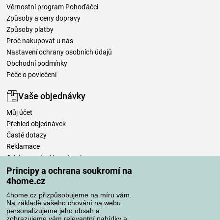
Věrnostní program Pohoďáčci
Způsoby a ceny dopravy
Způsoby platby
Proč nakupovat u nás
Nastavení ochrany osobních údajů
Obchodní podmínky
Péče o povlečení
Vaše objednávky
Můj účet
Přehled objednávek
Časté dotazy
Reklamace
Odstoupení od kupní smlouvy
Pravidla zpracování recenzí
Principy a ochrana soukromí na
4home.cz
Způsoby dopravy
4home.cz přizpůsobujeme na míru vám.
Na základě vašeho chování na webu
personalizujeme jeho obsah a
zobrazujeme vám relevantní nabídky a