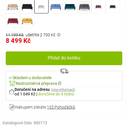
11 199 Kč
ušetříte 2 700 Kč
8 499 Kč
Přidat do košíku
Skladem u dodavatele
Nadrozměrná přeprava
Doručení na adresu
(více informací)
od 1 049 Kč
|
doručíme
do 4 týdnů
Nákupem získáte
153 Pohoďáčků
Katalogové číslo:
980773