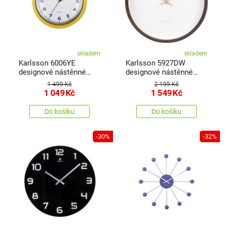
skladem
skladem
Karlsson 6006YE
Karlsson 5927DW
designové nástěnné
designové nástěnné
hodiny žlutá, pr. 34 cm
hodiny 33 cm
1 499 Kč
2 199 Kč
1 049
Kč
1 549
Kč
Do košíku
Do košíku
-30%
-32%