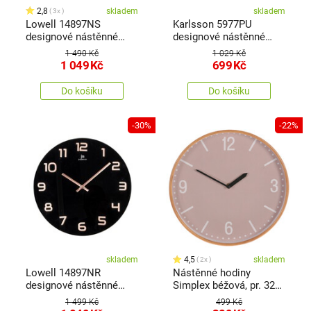
2,8
skladem
skladem
3x
Lowell 14897NS
Karlsson 5977PU
designové nástěnné
designové nástěnné
hodiny pr. 38 cm
hodiny fialová, pr. 40 cm
1 490 Kč
1 029 Kč
1 049
Kč
699
Kč
Do košíku
Do košíku
-30%
-22%
skladem
4,5
skladem
2x
Lowell 14897NR
Nástěnné hodiny
designové nástěnné
Simplex béžová, pr. 32
hodiny pr. 38 cm
cm, MDF
1 499 Kč
499 Kč