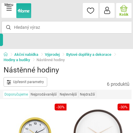
Menu
Košík
Akční nabídka
Výprodej
Bytové doplňky a dekorace
Hodiny a budíky
Nástěnné hodiny
Nástěnné hodiny
Upřesnit parametry
6 produktů
Doporučujeme
Nejprodávanější
Nejlevnější
Nejdražší
-30%
-30%