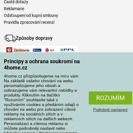
Časté dotazy
Reklamace
Odstoupení od kupní smlouvy
Pravidla zpracování recenzí
Způsoby dopravy
Způsoby platby
Principy a ochrana soukromí na
4home.cz
4home.cz přizpůsobujeme na míru vám.
Spolehlivý obchod
Na základě vašeho chování na webu
personalizujeme jeho obsah a
zobrazujeme vám relevantní nabídky a
produkty. Kliknutím na tlačítko
ROZUMÍM
"Rozumím" souhlasíte také s
využíváním cookies a předáním údajů o
chování na webu pro zobrazení cílené
Podrobné nastavení
reklamy na sociálních sítích a v
reklamních sítích na dalších webech.
Personalizaci a cílenou reklamu si
Ochrana osobních údajů
O souborech cookies
můžete podrobněji nastavit nebo