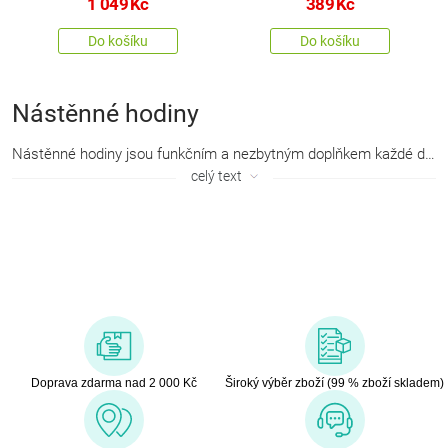
1 049
Kč
389
Kč
Do košíku
Do košíku
Nástěnné hodiny
Nástěnné hodiny jsou funkčním a nezbytným doplňkem každé domácnosti. Mohou však být i stylové. Pořiďte si takové hodiny, které skvěle doplní a ozdobí váš interiér. Nabízíme široký výběr designových nástěnných hodin s různými motivy, ze kterých si vybere zaručeně každý.
celý text
Doprava zdarma nad 2 000 Kč
Široký výběr zboží (99 % zboží skladem)