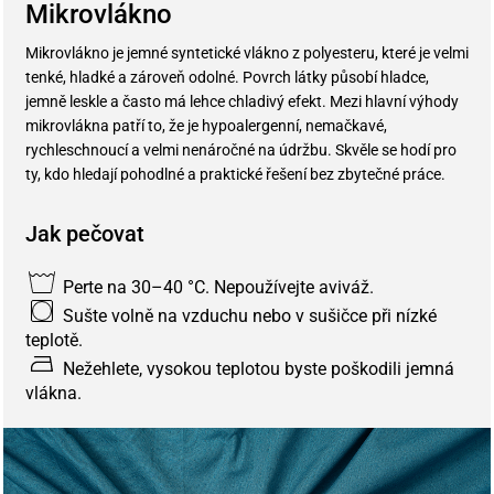
Mikrovlákno
Mikrovlákno je jemné syntetické vlákno z polyesteru, které je velmi
tenké, hladké a zároveň odolné. Povrch látky působí hladce,
jemně leskle a často má lehce chladivý efekt. Mezi hlavní výhody
mikrovlákna patří to, že je hypoalergenní, nemačkavé,
rychleschnoucí a velmi nenáročné na údržbu. Skvěle se hodí pro
ty, kdo hledají pohodlné a praktické řešení bez zbytečné práce.
Jak pečovat
Perte na 30–40 °C. Nepoužívejte aviváž.
Sušte volně na vzduchu nebo v sušičce při nízké
teplotě.
Nežehlete, vysokou teplotou byste poškodili jemná
vlákna.