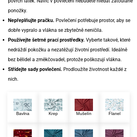
povrch látek. Navíc v povlečení nebudete hledat zatoulané
ponožky.
Nepřeplňujte pračku.
Povlečení potřebuje prostor, aby se
dobře vypralo a vlákna se zbytečně neničila.
Používejte šetrné prací prostředky.
Vyberte takové, které
nedráždí pokožku a nezatěžují životní prostředí. Ideálně
bez bělidel a změkčovadel, protože poškozují vlákna.
Střídejte sady povlečení.
Prodloužíte životnost každé z
nich.
Bavlna
Krep
Mušelín
Flanel