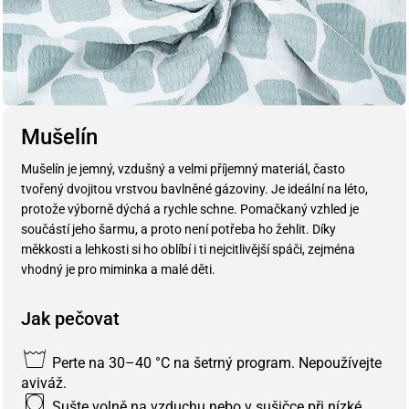
Mušelín
Mušelín je jemný, vzdušný a velmi příjemný materiál, často
tvořený dvojitou vrstvou bavlněné gázoviny. Je ideální na léto,
protože výborně dýchá a rychle schne. Pomačkaný vzhled je
součástí jeho šarmu, a proto není potřeba ho žehlit. Díky
měkkosti a lehkosti si ho oblíbí i ti nejcitlivější spáči, zejména
vhodný je pro miminka a malé děti.
Jak pečovat
Perte na 30–40 °C na šetrný program. Nepoužívejte
aviváž.
Sušte volně na vzduchu nebo v sušičce při nízké