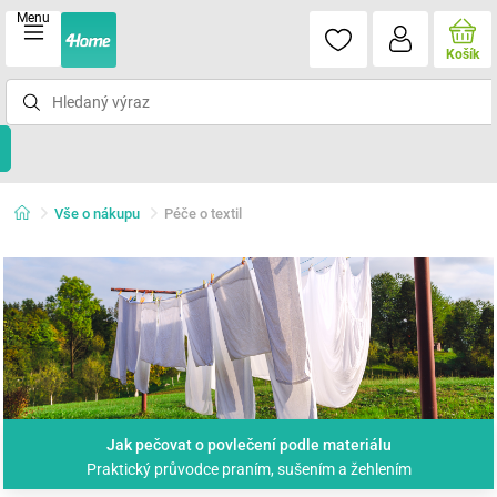
Menu
Košík
Vše o nákupu
Péče o textil
Jak pečovat o povlečení podle materiálu
Praktický průvodce praním, sušením a žehlením