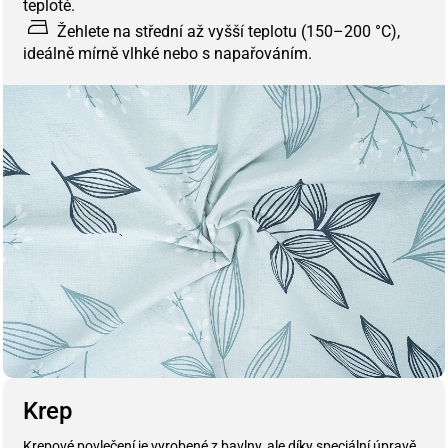
teplotě.
Žehlete na střední až vyšší teplotu (150–200 °C),
ideálně mírně vlhké nebo s napařováním.
Krep
Krepové povlečení je vyrobené z bavlny, ale díky speciální úpravě