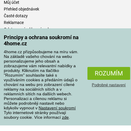
Můj účet
Přehled objednávek
Časté dotazy
Reklamace
Odstoupení od kupní smlouvy
Pravidla zpracování recenzí
Principy a ochrana soukromí na
4home.cz
Způsoby dopravy
4home.cz přizpůsobujeme na míru vám.
Na základě vašeho chování na webu
personalizujeme jeho obsah a
zobrazujeme vám relevantní nabídky a
produkty. Kliknutím na tlačítko
Způsoby platby
ROZUMÍM
"Rozumím" souhlasíte také s
využíváním cookies a předáním údajů o
chování na webu pro zobrazení cílené
Podrobné nastavení
reklamy na sociálních sítích a v
Spolehlivý obchod
reklamních sítích na dalších webech.
Personalizaci a cílenou reklamu si
můžete podrobněji nastavit nebo
kdykoliv vypnout v
Nastavení soukromí
Tyto internetové stránky používají
soubory cookie. Více informací
zde
.