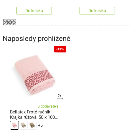
Do košíku
Do košíku
Next
Naposledy prohlížené
-33%
2x
u dodavatele
Bellatex Froté ručník
Krajka růžová, 50 x 100
cm
+5