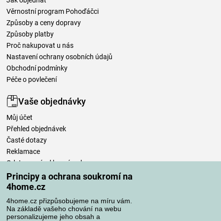
Jak objednat
Věrnostní program Pohoďáčci
Způsoby a ceny dopravy
Způsoby platby
Proč nakupovat u nás
Nastavení ochrany osobních údajů
Obchodní podmínky
Péče o povlečení
Vaše objednávky
Můj účet
Přehled objednávek
Časté dotazy
Reklamace
Odstoupení od kupní smlouvy
Pravidla zpracování recenzí
Principy a ochrana soukromí na
4home.cz
Způsoby dopravy
4home.cz přizpůsobujeme na míru vám.
Na základě vašeho chování na webu
personalizujeme jeho obsah a