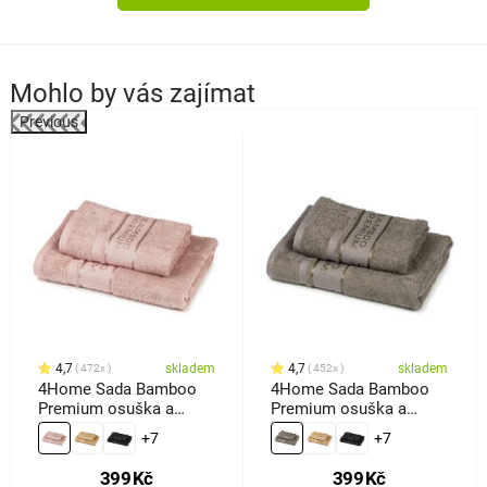
Mohlo by vás zajímat
Previous
4,7
skladem
4,7
skladem
472x
452x
4Home Sada Bamboo
4Home Sada Bamboo
Premium osuška a
Premium osuška a
ručník růžová, 70 x 140
ručník šedá, 70 x 140
+7
+7
cm, 50 x 100 cm
cm, 50 x 100 cm
399
Kč
399
Kč