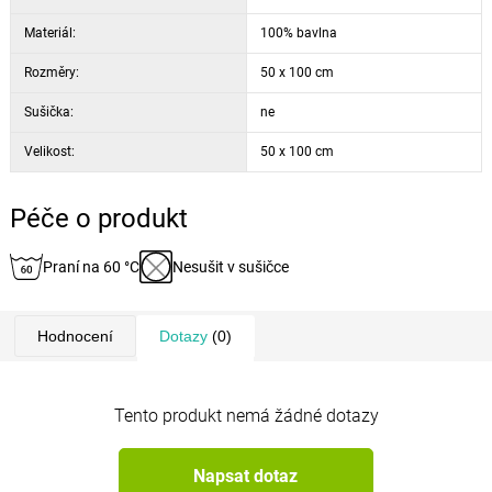
Materiál:
100% bavlna
Rozměry:
50 x 100 cm
Sušička:
ne
Velikost:
50 x 100 cm
Péče o produkt
Praní na 60 °C
Nesušit v sušičce
Hodnocení
Dotazy
(0)
Tento produkt nemá žádné dotazy
Napsat dotaz