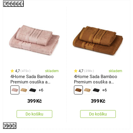
Previous
4,7
skladem
4,7
skladem
472x
258x
4Home Sada Bamboo
4Home Sada Bamboo
Premium osuška a
Premium osuška a
ručník růžová, 70 x 140
ručník hnědá, 70 x 140
+6
+6
cm, 50 x 100 cm
cm, 50 x 100 cm
399
Kč
399
Kč
Do košíku
Do košíku
Next