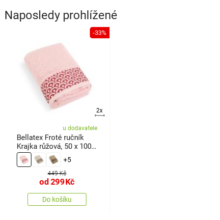
Naposledy prohlížené
-33%
2x
u dodavatele
Bellatex Froté ručník
Krajka růžová, 50 x 100
cm
+5
449 Kč
od
299
Kč
Do košíku