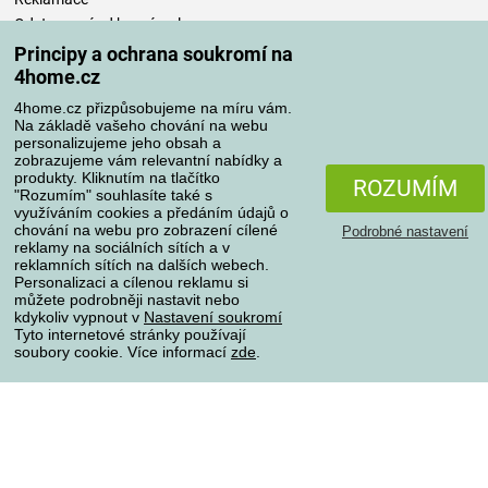
Odstoupení od kupní smlouvy
Pravidla zpracování recenzí
Principy a ochrana soukromí na
4home.cz
Způsoby dopravy
4home.cz přizpůsobujeme na míru vám.
Na základě vašeho chování na webu
personalizujeme jeho obsah a
zobrazujeme vám relevantní nabídky a
produkty. Kliknutím na tlačítko
Způsoby platby
ROZUMÍM
"Rozumím" souhlasíte také s
využíváním cookies a předáním údajů o
chování na webu pro zobrazení cílené
Podrobné nastavení
reklamy na sociálních sítích a v
Spolehlivý obchod
reklamních sítích na dalších webech.
Personalizaci a cílenou reklamu si
můžete podrobněji nastavit nebo
kdykoliv vypnout v
Nastavení soukromí
Tyto internetové stránky používají
soubory cookie. Více informací
zde
.
Ochrana osobních údajů
O souborech cookies