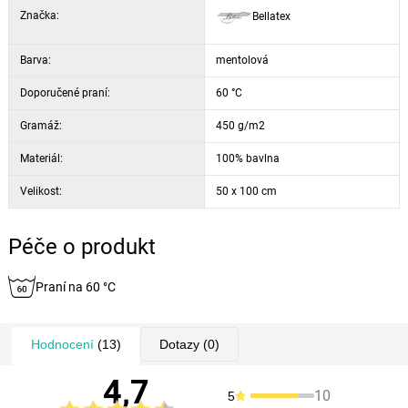
Značka:
Bellatex
Barva:
mentolová
Doporučené praní:
60 °C
Gramáž:
450 g/m2
Materiál:
100% bavlna
Velikost:
50 x 100 cm
Péče o produkt
Praní na 60 °C
Hodnocení
(13)
Dotazy
(0)
4,7
10
5