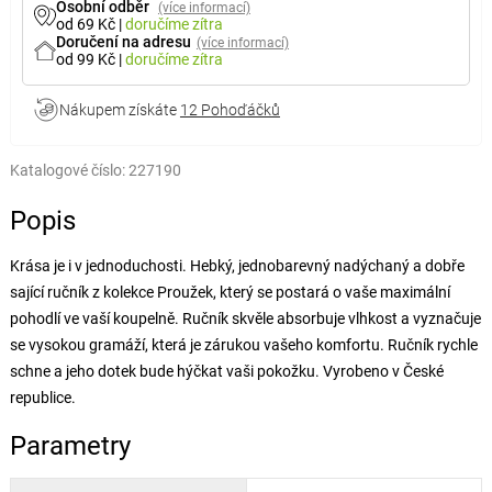
Osobní odběr
(více informací)
od 69 Kč
|
doručíme
zítra
Doručení na adresu
(více informací)
od 99 Kč
|
doručíme
zítra
Nákupem získáte
12 Pohoďáčků
Katalogové číslo:
227190
Popis
Krása je i v jednoduchosti. Hebký, jednobarevný nadýchaný a dobře
sající ručník z kolekce Proužek, který se postará o vaše maximální
pohodlí ve vaší koupelně. Ručník skvěle absorbuje vlhkost a vyznačuje
se vysokou gramáží, která je zárukou vašeho komfortu. Ručník rychle
schne a jeho dotek bude hýčkat vaši pokožku. Vyrobeno v České
republice.
Parametry