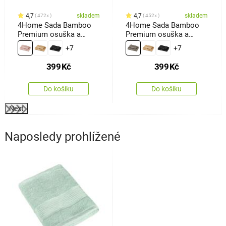
4,7
skladem
4,7
skladem
472x
452x
4Home Sada Bamboo
4Home Sada Bamboo
Premium osuška a
Premium osuška a
ručník růžová, 70 x 140
ručník šedá, 70 x 140
+7
+7
cm, 50 x 100 cm
cm, 50 x 100 cm
399
Kč
399
Kč
Do košíku
Do košíku
Next
Naposledy prohlížené