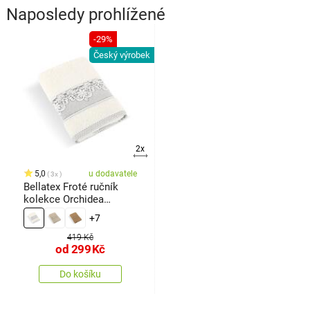
Naposledy prohlížené
-29%
Český výrobek
2x
5,0
u dodavatele
3x
Bellatex Froté ručník
kolekce Orchidea
vanilková
+7
419 Kč
od
299
Kč
Do košíku