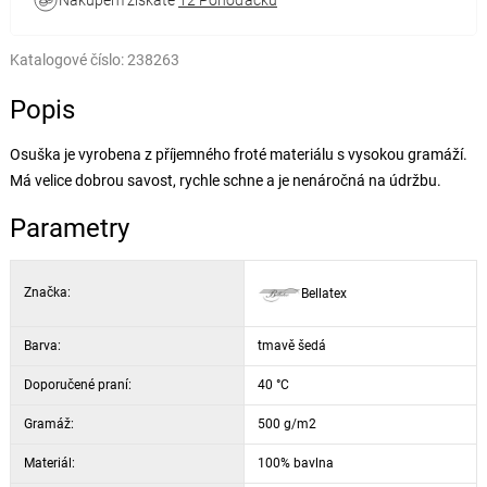
Nákupem získáte
12 Pohoďáčků
Katalogové číslo:
238263
Popis
Osuška je vyrobena z příjemného froté materiálu s vysokou gramáží.
Má velice dobrou savost, rychle schne a je nenáročná na údržbu.
Parametry
Značka:
Bellatex
Barva:
tmavě šedá
Doporučené praní:
40 °C
Gramáž:
500 g/m2
Materiál:
100% bavlna