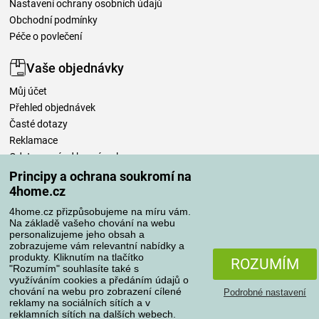
Nastavení ochrany osobních údajů
Obchodní podmínky
Péče o povlečení
Vaše objednávky
Můj účet
Přehled objednávek
Časté dotazy
Reklamace
Odstoupení od kupní smlouvy
Pravidla zpracování recenzí
Principy a ochrana soukromí na
4home.cz
Způsoby dopravy
4home.cz přizpůsobujeme na míru vám.
Na základě vašeho chování na webu
personalizujeme jeho obsah a
zobrazujeme vám relevantní nabídky a
produkty. Kliknutím na tlačítko
Způsoby platby
ROZUMÍM
"Rozumím" souhlasíte také s
využíváním cookies a předáním údajů o
chování na webu pro zobrazení cílené
Podrobné nastavení
reklamy na sociálních sítích a v
Spolehlivý obchod
reklamních sítích na dalších webech.