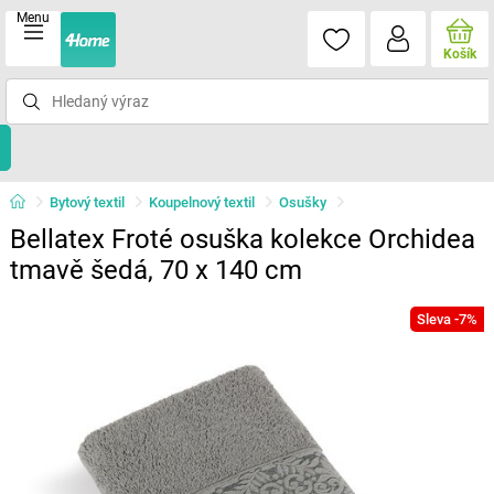
Menu
Košík
Bytový textil
Koupelnový textil
Osušky
Bellatex Froté osuška kolekce Orchidea
tmavě šedá, 70 x 140 cm
Sleva -7%