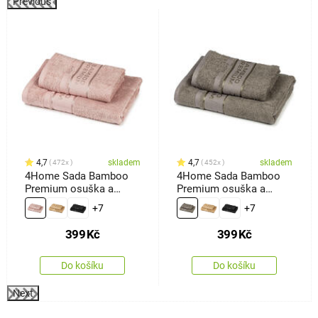
Previous
4,7
skladem
4,7
skladem
472x
452x
4Home Sada Bamboo
4Home Sada Bamboo
Premium osuška a
Premium osuška a
ručník růžová, 70 x 140
ručník šedá, 70 x 140
+7
+7
cm, 50 x 100 cm
cm, 50 x 100 cm
399
Kč
399
Kč
Do košíku
Do košíku
Next