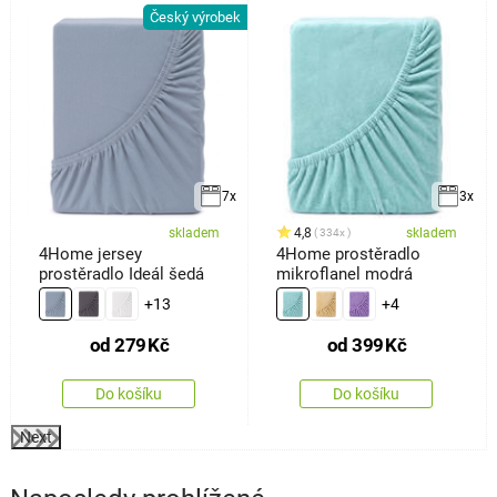
Český výrobek
k
7x
3x
skladem
4,8
skladem
334x
4Home jersey
4Home prostěradlo
prostěradlo Ideál šedá
mikroflanel modrá
+13
+4
od
279
Kč
od
399
Kč
Do košíku
Do košíku
Next