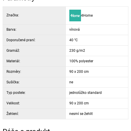
Značka:
4Home
Barva:
vínová
Doporučené praní:
40 °C
Gramáž:
230 g/m2
Materiál:
100% polyester
Rozměry:
90 x 200 cm
Sušička:
ne
Typ postele:
jednolůžko standard
Velikost:
90 x 200 cm
Žehlení:
nesmí se žehlit