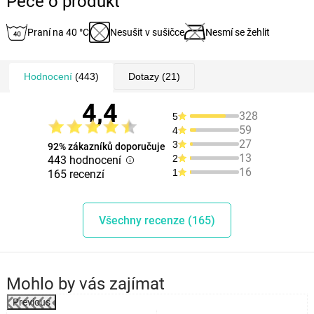
Péče o produkt
Praní na 40 °C
Nesušit v sušičce
Nesmí se žehlit
Hodnocení
(443)
Dotazy
(21)
4,4
328
5
59
4
27
3
92% zákazníků doporučuje
13
2
443 hodnocení
16
1
165 recenzí
Všechny recenze (165)
Mohlo by vás zajímat
Previous