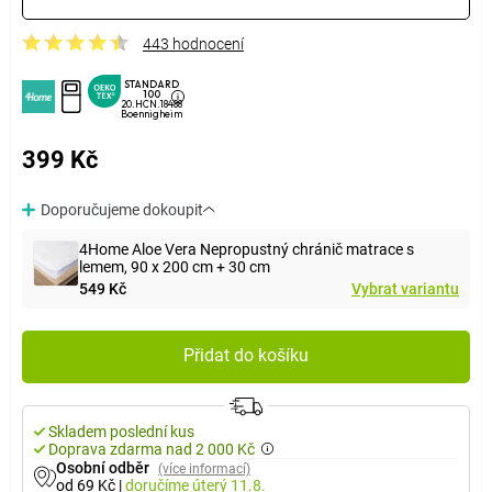
443 hodnocení
STANDARD
100
20.HCN.18488
Boennigheim
399 Kč
Doporučujeme dokoupit
4Home Aloe Vera Nepropustný chránič matrace s
lemem, 90 x 200 cm + 30 cm
549 Kč
Vybrat variantu
Přidat do košíku
Skladem poslední kus
Doprava zdarma nad 2 000 Kč
Osobní odběr
(více informací)
od 69 Kč
|
doručíme
úterý 11.8.