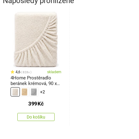
Naposledy prohlížené
4,6
skladem
828x
4Home Prostěradlo
beránek krémová, 90 x
200 cm
+2
399
Kč
Do košíku