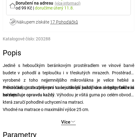
Doručení na adresu
(více informací)
od 99 Kč
|
doručíme
úterý 11.8.
Nákupem získáte
17 Pohoďáčků
Katalogové číslo:
203288
Popis
Jedině s heboučkým beránkovým prostěradlem ve vínové barvě
budete v pohodlí a teploučku i v třeskutých mrazech. Prostěradlo
vyrobené z toho nejjemnějšího mikrovlákna je velice hebké a
měkoučké, proto zpříjemní vaše usínání každý den a bezpečně vás
Prostěradlo je vhodné i pro tu nejcitlivější pokožku a alergiky,
takže si
zahřeje.
ho zamiluje opravdu každý
. Výhodou je všitá guma po celém obvodu,
která zaručí pohodlné uchycení na matraci.
Vhodné na matrace o maximální výšce 25 cm.
Více
Parametry