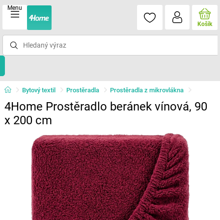
Menu
Košík
Bytový textil
Prostěradla
Prostěradla z mikrovlákna
4Home Prostěradlo beránek vínová, 90
x 200 cm