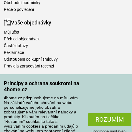
Obchodní podmínky
Péče o povlečení
Vaše objednávky
Můj účet
Přehled objednávek
Časté dotazy
Reklamace
Odstoupení od kupní smlouvy
Pravidla zpracování recenzí
Způsoby dopravy
Principy a ochrana soukromí na
4home.cz
4home.cz přizpůsobujeme na míru vám.
Způsoby platby
Na základě vašeho chování na webu
personalizujeme jeho obsah a
zobrazujeme vám relevantní nabídky a
produkty. Kliknutím na tlačítko
ROZUMÍM
"Rozumím" souhlasíte také s
Spolehlivý obchod
využíváním cookies a předáním údajů o
chování na webu pro zobrazení cílené
Podrobné nastavení