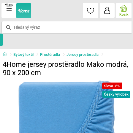
Menu
Košík
Bytový textil
Prostěradla
Jersey prostěradla
4Home jersey prostěradlo Mako modrá,
90 x 200 cm
Sleva -6%
Český výrobek