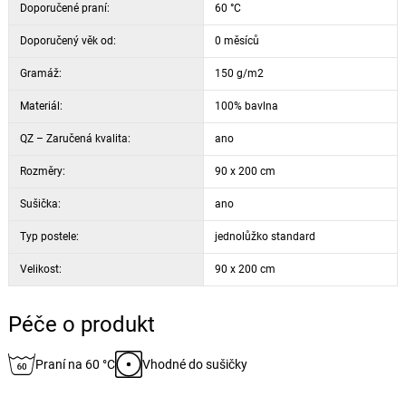
Doporučené praní:
60 °C
Doporučený věk od:
0 měsíců
Gramáž:
150 g/m2
Materiál:
100% bavlna
QZ – Zaručená kvalita:
ano
Rozměry:
90 x 200 cm
Sušička:
ano
Typ postele:
jednolůžko standard
Velikost:
90 x 200 cm
Péče o produkt
Praní na 60 °C
Vhodné do sušičky