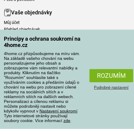
Vaše objednávky
Můj účet
Přehled objednávek
Časté dotazy
Principy a ochrana soukromí na
Reklamace
4home.cz
Odstoupení od kupní smlouvy
4home.cz přizpůsobujeme na míru vám.
Pravidla zpracování recenzí
Na základě vašeho chování na webu
personalizujeme jeho obsah a
zobrazujeme vám relevantní nabídky a
Způsoby dopravy
produkty. Kliknutím na tlačítko
ROZUMÍM
"Rozumím" souhlasíte také s
využíváním cookies a předáním údajů o
chování na webu pro zobrazení cílené
Podrobné nastavení
reklamy na sociálních sítích a v
Způsoby platby
reklamních sítích na dalších webech.
Personalizaci a cílenou reklamu si
můžete podrobněji nastavit nebo
kdykoliv vypnout v
Nastavení soukromí
Spolehlivý obchod
Tyto internetové stránky používají
soubory cookie. Více informací
zde
.