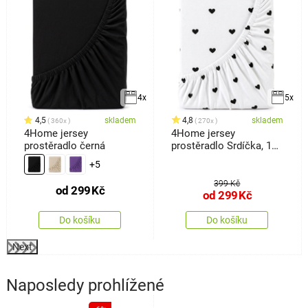
4x
5x
4,5
skladem
4,8
skladem
360x
270x
4Home jersey
4Home jersey
prostěradlo černá
prostěradlo Srdíčka, 160
x 200 cm
+5
399 Kč
od
299
Kč
od
299
Kč
Do košíku
Do košíku
Next
Naposledy prohlížené