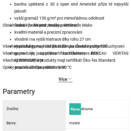
bavlna upletená z 30 s open end Americké příze té nejvyšší
jakosti
vyšší gramáž 150 g/m² pro mimořádnou odolnost
Obsah balení: 1x 4Home Jersey prostěradlo Mako
česká výroba pod značkou 4Home
kvalitní materiál a precizní zpracování
vhodné i na vyšší matrace díky rohu 27 cm
Všechny produkty mají certifikát Záruka České Kvality TZÚ.
elastická guma všitá po celém po obvodu pro pevné uchycení
Všechny produkty jsou pod certifikací clevercare.info.
guma je opatřena certifikátem BUREAU VERITAS
Všechny materiály a produkty mají certifikát Öko-Tex Standard.
CERTIFICATION
Úplety jsou vhodné pro děti do 3 let.
snadná údržba praním na 60 °C
vhodné pro sušení v sušičce na šetrný program
Více
decentní a elegantní barvy
Parametry
Značka:
4Home
Barva:
modrá