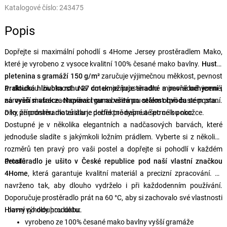
Katalogové číslo:
243475
Popis
Dopřejte si maximální pohodlí s 4Home Jersey prostěradlem Mako,
které je vyrobeno z vysoce kvalitní 100% česané mako bavlny.
Hustší
pletenina s gramáží 150 g/m²
zaručuje výjimečnou měkkost, pevnost
a dlouhou životnost. Na dotek je prostěradlo mimořádně jemné,
Praktická hloubka rohu 27 cm umožňuje snadné a pevné uchycení i
zároveň si však zachovává tvar a barevnou stálost i při častém praní.
na vyšší matrace. Napínací guma všitá po celém obvodu
se postará
Díky přírodnímu materiálu je dobře prodyšné a šetrné k pokožce.
o to, že prostěradlo zůstane perfektně napnuté po celou noc.
Dostupné je v několika elegantních a nadčasových barvách, které
jednoduše sladíte s jakýmkoli ložním prádlem. Vyberte si z několika
rozměrů ten pravý pro vaši postel a dopřejte si pohodlí v každém
detailu.
Prostěradlo je ušito v České republice pod naší vlastní značkou
4Home
, která garantuje kvalitní materiál a precizní zpracování. Je
navrženo tak, aby dlouho vydrželo i při každodenním používání.
Doporučuje prostěradlo prát na 60 °C, aby si zachovalo své vlastnosti
i barvy po dlouhou dobu.
Hlavní výhody produktu:
vyrobeno ze 100% česané mako bavlny vyšší gramáže