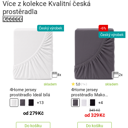
Více z kolekce
Kvalitní česká
prostěradla
Previous
k
Český výrobek
-6%
Český výrobek
8x
2x
skladem
5,0
skladem
1x
4Home jersey
4Home jersey
prostěradlo Ideál bílá
prostěradlo Mako
antracit
+13
+4
349 Kč
od
279
Kč
od
329
Kč
Do košíku
Do košíku