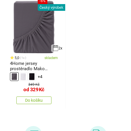
-6%
Český výrobek
2x
5,0
skladem
1x
4Home jersey
prostěradlo Mako
antracit
+4
349 Kč
od
329
Kč
Do košíku