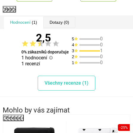
Next
Hodnocení
(1)
Dotazy
(0)
2,5
0
5
0
4
1
3
0% zákazníků doporučuje
0
2
1 hodnocení
0
1
1 recenzí
Všechny recenze (1)
Mohlo by vás zajímat
Previous
k
-25%