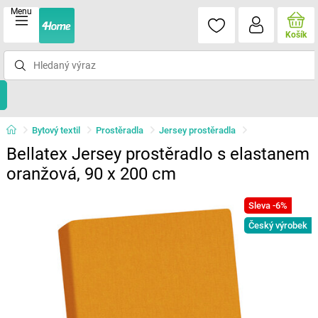
Menu
Košík
Bytový textil
Prostěradla
Jersey prostěradla
Bellatex Jersey prostěradlo s elastanem
oranžová, 90 x 200 cm
Sleva -6%
Český výrobek