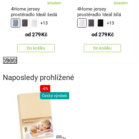
skladem
skladem
4Home jersey
4Home jersey
prostěradlo Ideál šedá
prostěradlo Ideál bílá
+13
+13
od
279
Kč
od
279
Kč
Do košíku
Do košíku
Next
Naposledy prohlížené
-6%
Český výrobek
7x