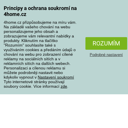
Odstoupení od kupní smlouvy
Pravidla zpracování recenzí
Principy a ochrana soukromí na
4home.cz
Způsoby dopravy
4home.cz přizpůsobujeme na míru vám.
Na základě vašeho chování na webu
personalizujeme jeho obsah a
zobrazujeme vám relevantní nabídky a
produkty. Kliknutím na tlačítko
Způsoby platby
ROZUMÍM
"Rozumím" souhlasíte také s
využíváním cookies a předáním údajů o
chování na webu pro zobrazení cílené
Podrobné nastavení
reklamy na sociálních sítích a v
Spolehlivý obchod
reklamních sítích na dalších webech.
Personalizaci a cílenou reklamu si
můžete podrobněji nastavit nebo
kdykoliv vypnout v
Nastavení soukromí
Tyto internetové stránky používají
soubory cookie. Více informací
zde
.
Ochrana osobních údajů
O souborech cookies
Všechna práva vyhrazena © 2004-2026 4home, a.s.