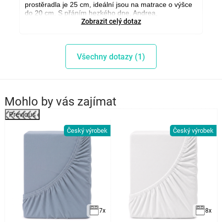
prostěradla je 25 cm, ideální jsou na matrace o výšce
do 20 cm. S přáním hezkého dne, Andrea,
www.4home.cz
Zobrazit celý dotaz
Všechny dotazy (1)
Mohlo by vás zajímat
Previous
Český výrobek
Český výrobek
k
7x
8x