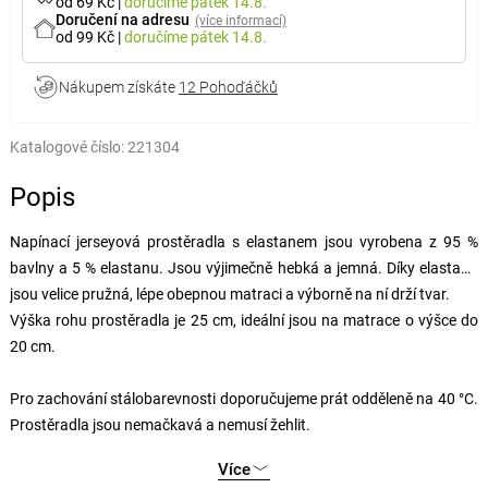
od 69 Kč
|
doručíme
pátek 14.8.
Doručení na adresu
(více informací)
od 99 Kč
|
doručíme
pátek 14.8.
Nákupem získáte
12 Pohoďáčků
Katalogové číslo:
221304
Popis
Napínací jerseyová prostěradla s elastanem jsou vyrobena z 95 %
bavlny a 5 % elastanu. Jsou výjimečně hebká a jemná. Díky elastanu
jsou velice pružná, lépe obepnou matraci a výborně na ní drží tvar.
Výška rohu prostěradla je 25 cm, ideální jsou na matrace o výšce do
20 cm.
Pro zachování stálobarevnosti doporučujeme prát odděleně na 40 °C.
Prostěradla jsou nemačkavá a nemusí žehlit.
Více