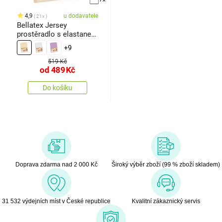
4,9
u dodavatele
21x
Bellatex Jersey
prostěradlo s elastanem
béžová
+9
519 Kč
od
489
Kč
Do košíku
Doprava zdarma nad 2 000 Kč
Široký výběr zboží (99 % zboží skladem)
31 532 výdejních míst v České republice
Kvalitní zákaznický servis