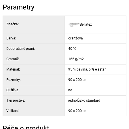
Parametry
Značka:
Bellatex
Barva:
oranžová
Doporučené praní:
40 °C
Gramáž:
165 g/m2
Materiál:
95 % bavlna, 5 % elastan
Rozměry:
90 x 200 cm
Sušička:
ne
Typ postele:
jednolůžko standard
Velikost:
90 x 200 cm
Péče o produkt