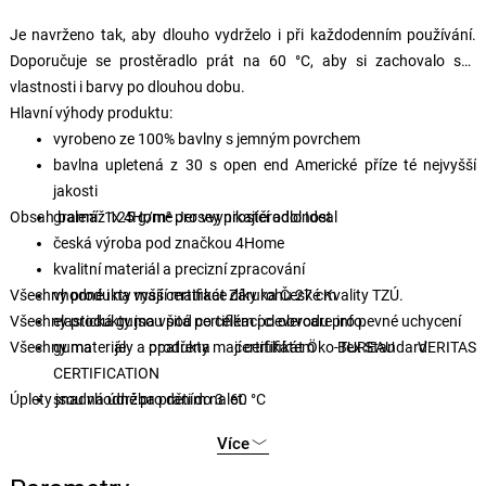
Je navrženo tak, aby dlouho vydrželo i při každodenním používání.
Doporučuje se prostěradlo prát na 60 °C, aby si zachovalo své
vlastnosti i barvy po dlouhou dobu.
Hlavní výhody produktu:
vyrobeno ze 100% bavlny s jemným povrchem
bavlna upletená z 30 s open end Americké příze té nejvyšší
jakosti
Obsah balení: 1x 4Home Jersey prostěradlo Ideal
gramáž 125 g/m² pro vvynikající odolnost
česká výroba pod značkou 4Home
kvalitní materiál a precizní zpracování
Všechny produkty mají certifikát Záruka České Kvality TZÚ.
vhodné i na vyšší matrace díky rohu 27 cm
Všechny produkty jsou pod certifikací clevercare.info.
elastická guma všitá po celém po obvodu pro pevné uchycení
Všechny materiály a produkty mají certifikát Öko-Tex Standard.
guma je opatřena certifikátem BUREAU VERITAS
CERTIFICATION
Úplety jsou vhodné pro děti do 3 let.
snadná údržba praním na 60 °C
vhodné pro sušení v sušičce na šetrný program
Více
decentní a elegantní barvy