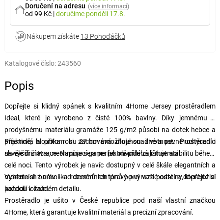
Doručení na adresu
(více informací)
od 99 Kč
|
doručíme
pondělí 17.8.
Nákupem získáte
13 Pohoďáčků
Katalogové číslo:
243560
Popis
Dopřejte si klidný spánek s kvalitním 4Home Jersey prostěradlem
Ideal, které je vyrobeno z čisté 100% bavlny. Díky jemnému a
prodyšnému materiálu gramáže 125 g/m2 působí na dotek hebce a
příjemně, a přitom si zachovává dlouhou životnost. Prostěradlo
Praktická hloubka rohu 27 cm umožňuje snadné a pevné uchycení i
skvěle drží tvar, neshrnuje se a perfektně přiléhá k matraci.
na vyšší matrace. Napínací guma po obvodu zajišťuje stabilitu během
celé noci. Tento výrobek je navíc dostupný v celé škále elegantních a
moderních barev – od decentních tónů po výrazné odstíny, které oživí
Vyberte si z několika rozměrů ten pravý pro vaši postel a dopřejte si
každou ložnici.
pohodlí v každém detailu.
Prostěradlo je ušito v České republice pod naší vlastní značkou
4Home, která garantuje kvalitní materiál a precizní zpracování.