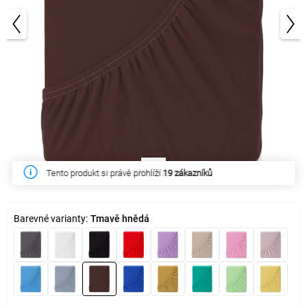
1/3
Tento týden zakoupilo
270 zákazníků
Barevné varianty:
Tmavě hnědá