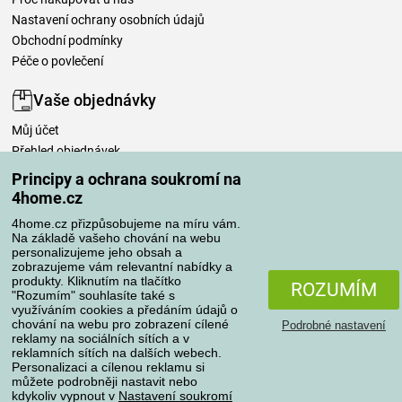
Nastavení ochrany osobních údajů
Obchodní podmínky
Péče o povlečení
Vaše objednávky
Můj účet
Přehled objednávek
Časté dotazy
Principy a ochrana soukromí na
Reklamace
4home.cz
Odstoupení od kupní smlouvy
4home.cz přizpůsobujeme na míru vám.
Pravidla zpracování recenzí
Na základě vašeho chování na webu
personalizujeme jeho obsah a
zobrazujeme vám relevantní nabídky a
Způsoby dopravy
produkty. Kliknutím na tlačítko
ROZUMÍM
"Rozumím" souhlasíte také s
využíváním cookies a předáním údajů o
chování na webu pro zobrazení cílené
Podrobné nastavení
reklamy na sociálních sítích a v
Způsoby platby
reklamních sítích na dalších webech.
Personalizaci a cílenou reklamu si
můžete podrobněji nastavit nebo
kdykoliv vypnout v
Nastavení soukromí