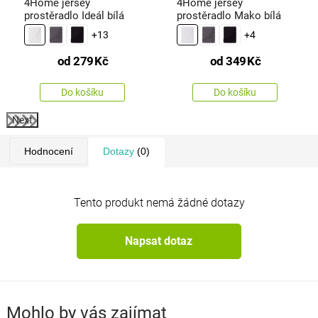
4Home jersey
4Home jersey
prostěradlo Ideál bílá
prostěradlo Mako bílá
+13
+4
od
279
Kč
od
349
Kč
Do košíku
Do košíku
Next
Hodnocení
Dotazy
(0)
Tento produkt nemá žádné dotazy
Napsat dotaz
Mohlo by vás zajímat