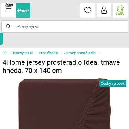
Menu
Košík
Bytový textil
Prostěradla
Jersey prostěradla
4Home jersey prostěradlo Ideál tmavě
hnědá, 70 x 140 cm
Český výrobek