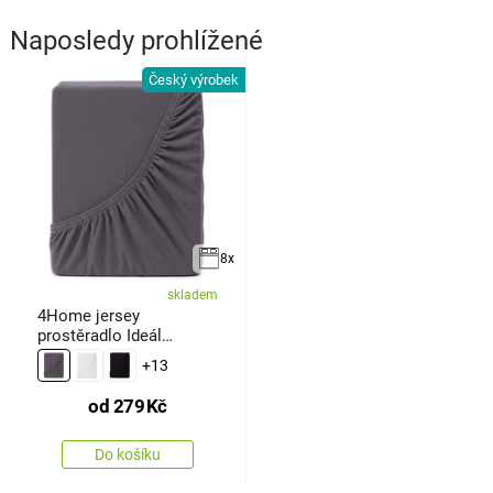
Naposledy prohlížené
Český výrobek
8x
skladem
4Home jersey
prostěradlo Ideál
antracit
+13
od
279
Kč
Do košíku