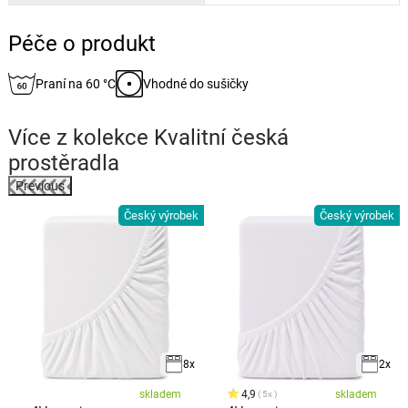
Péče o produkt
Praní na 60 °C
Vhodné do sušičky
Více z kolekce
Kvalitní česká
prostěradla
Previous
Český výrobek
Český výrobek
k
8x
2x
skladem
4,9
skladem
5x