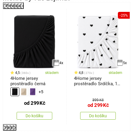
Previous
k
-25%
4x
5x
4,5
skladem
4,8
skladem
360x
270x
4Home jersey
4Home jersey
prostěradlo černá
prostěradlo Srdíčka, 160
x 200 cm
+5
399 Kč
od
299
Kč
od
299
Kč
Do košíku
Do košíku
Next