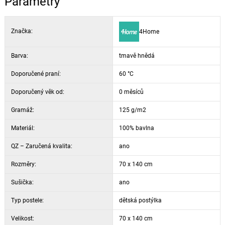
Parametry
Značka:
4Home
Barva:
tmavě hnědá
Doporučené praní:
60 °C
Doporučený věk od:
0 měsíců
Gramáž:
125 g/m2
Materiál:
100% bavlna
QZ – Zaručená kvalita:
ano
Rozměry:
70 x 140 cm
Sušička:
ano
Typ postele:
dětská postýlka
Velikost:
70 x 140 cm