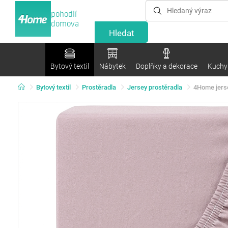
pohodlí
domova
Bytový textil
Nábytek
Doplňky a dekorace
Kuchyn
Bytový textil
Prostěradla
Jersey prostěradla
4Home jerse