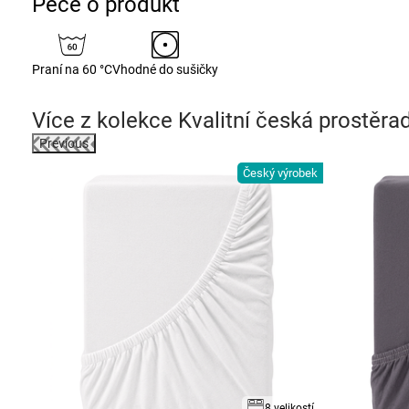
Péče o produkt
Praní na 60 °C
Vhodné do sušičky
Více z kolekce
Kvalitní česká prostěra
Previous
Český výrobek
robek
ikostí
8 velikostí