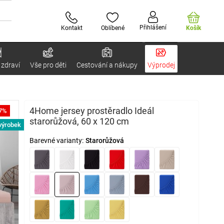
Přihlášení
Kontakt
Oblíbené
Košík
 zdraví
Vše pro děti
Cestování a nákupy
Výprodej
4Home jersey prostěradlo Ideál
-7%
starorůžová, 60 x 120 cm
výrobek
Barevné varianty:
Starorůžová