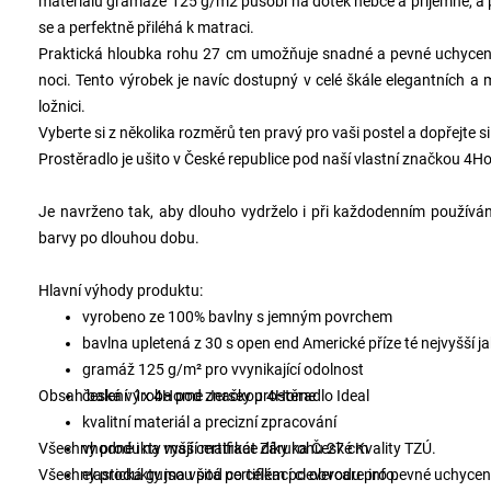
materiálu gramáže 125 g/m2 působí na dotek hebce a příjemně, a př
se a perfektně přiléhá k matraci.
Praktická hloubka rohu 27 cm umožňuje snadné a pevné uchycení 
noci. Tento výrobek je navíc dostupný v celé škále elegantních a
ložnici.
Vyberte si z několika rozměrů ten pravý pro vaši postel a dopřejte s
Prostěradlo je ušito v České republice pod naší vlastní značkou 4Ho
Je navrženo tak, aby dlouho vydrželo i při každodenním používání
barvy po dlouhou dobu.
Hlavní výhody produktu:
vyrobeno ze 100% bavlny s jemným povrchem
bavlna upletená z 30 s open end Americké příze té nejvyšší ja
gramáž 125 g/m² pro vvynikající odolnost
Obsah balení: 1x 4Home Jersey prostěradlo Ideal
česká výroba pod značkou 4Home
kvalitní materiál a precizní zpracování
Všechny produkty mají certifikát Záruka České Kvality TZÚ.
vhodné i na vyšší matrace díky rohu 27 cm
Všechny produkty jsou pod certifikací clevercare.info.
elastická guma všitá po celém po obvodu pro pevné uchycen