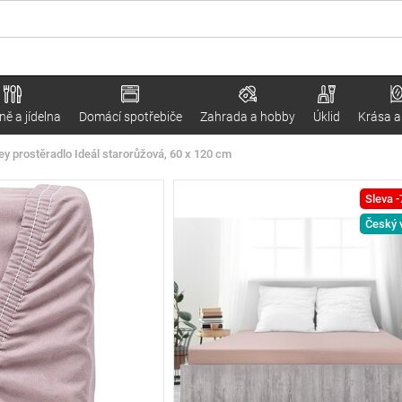
ě a jídelna
Domácí spotřebiče
Zahrada a hobby
Úklid
Krása a
y prostěradlo Ideál starorůžová, 60 x 120 cm
Sleva 
Český 