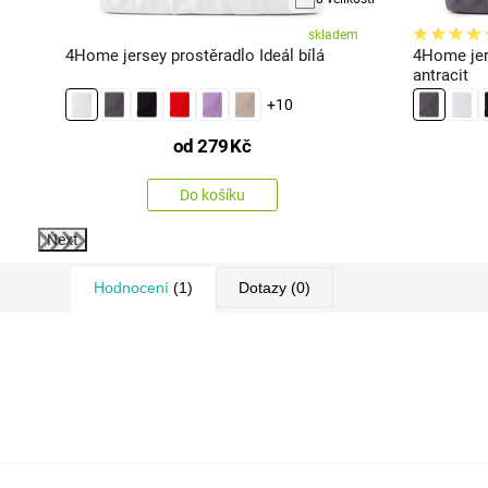
em
skladem
it
4Home jersey prostěradlo Ideál bílá
4Home jer
antracit
+10
od
279
Kč
Do košíku
Next
Hodnocení
(1)
Dotazy
(0)