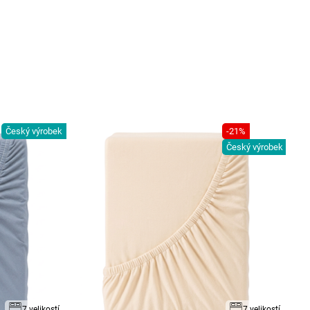
Český výrobek
-21%
Český výrobek
7 velikostí
7 velikostí