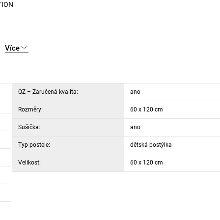
TION
Více
QZ – Zaručená kvalita:
ano
Rozměry:
60 x 120 cm
Sušička:
ano
Typ postele:
dětská postýlka
Velikost:
60 x 120 cm