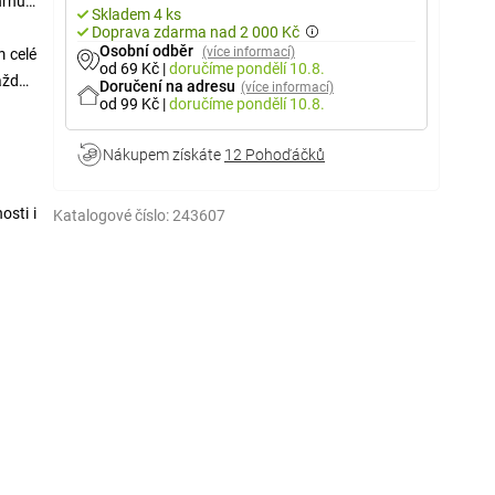
hrnuje
Skladem 4 ks
Doprava zdarma nad 2 000 Kč
Osobní odběr
(více informací)
m celé
od 69 Kč
|
doručíme
pondělí 10.8.
každou
Doručení na adresu
(více informací)
od 99 Kč
|
doručíme
pondělí 10.8.
Nákupem získáte
12 Pohoďáčků
osti i
Katalogové číslo:
243607