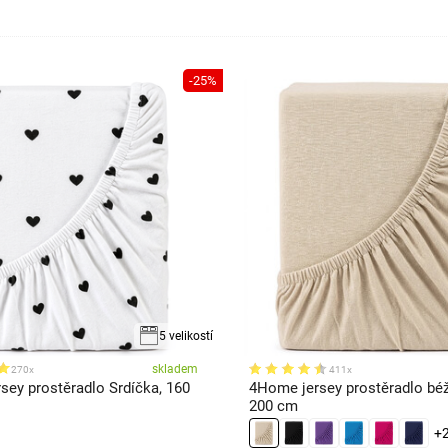
-25%
5 velikostí
skladem
270x
411x
sey prostěradlo Srdíčka, 160
4Home jersey prostěradlo béž
200 cm
+