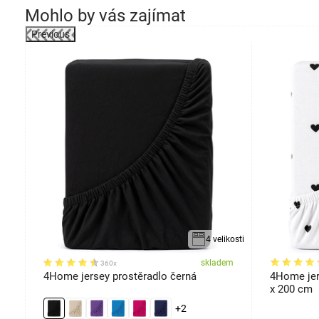
Mohlo by vás zajímat
Previous
robek
ikostí
4 velikosti
em
skladem
360x
4Home jersey prostěradlo černá
4Home jer
x 200 cm
+2