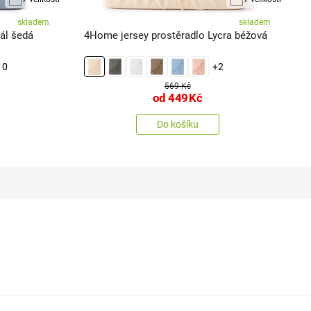
skladem
skladem
ál šedá
4Home jersey prostěradlo Lycra béžová
4
10
+2
569 Kč
od
449
Kč
Do košíku