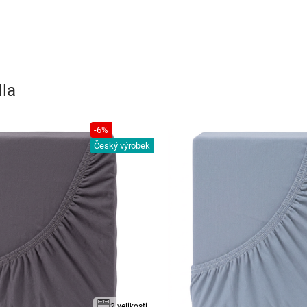
dla
-6%
Český výrobek
2 velikosti