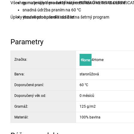
Všechny materiály a produkty mají certifikát Öko-Tex Standard.
guma je opatřena certifikátem BUREAU VERITAS CERTIFICA
snadná údržba praním na 60 °C
Úplety jsou vhodné pro děti do 3 let.
vhodné pro sušení v sušičce na šetrný program
decentní a elegantní barvy
Parametry
Značka:
4Home
Barva:
starorůžová
Doporučené praní:
60 °C
Doporučený věk od:
0 měsíců
Gramáž:
125 g/m2
Materiál:
100% bavlna