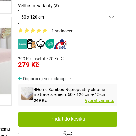
Velikostní varianty (8)
60 x 120 cm
1 hodnocení
299 Kč
ušetříte 20 Kč
279 Kč
Doporučujeme dokoupit
4Home Bamboo Nepropustný chránič
matrace s lemem, 60 x 120 cm + 15 cm
249 Kč
Vybrat variantu
Přidat do košíku
šnému