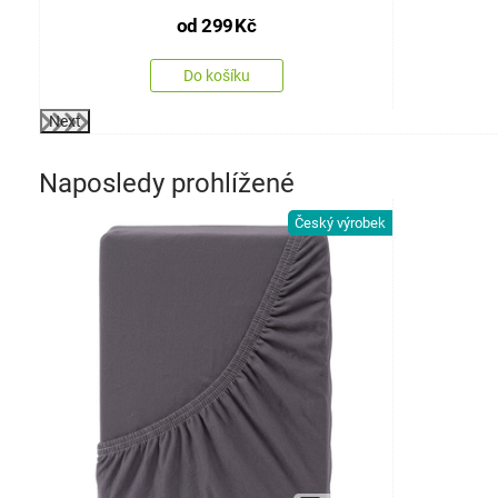
od
299
Kč
Do košíku
Next
Naposledy prohlížené
Český výrobek