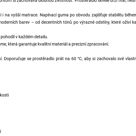
itom si zachovává dlouhou životnost. Prostěradlo skvěle drží tvar, nes
i na vyšší matrace. Napínací guma po obvodu zajišťuje stabilitu běhe
 moderních barev – od decentních tónů po výrazné odstíny, které oživí 
i pohodlí v každém detailu.
me, která garantuje kvalitní materiál a precizní zpracování.
. Doporučuje se prostěradlo prát na 60 °C, aby si zachovalo své vlastn
kosti
í