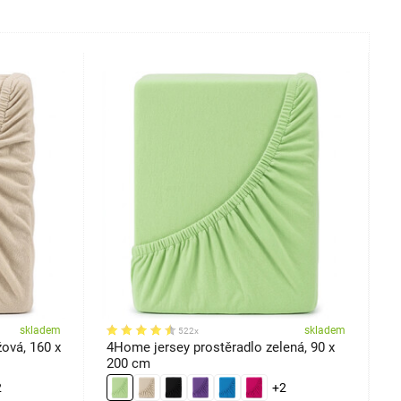
skladem
skladem
522x
ová, 160 x
4Home jersey prostěradlo zelená, 90 x
4
200 cm
2
+2