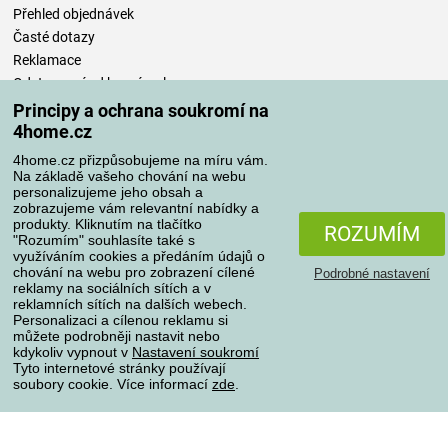
Přehled objednávek
Časté dotazy
Reklamace
Odstoupení od kupní smlouvy
Pravidla zpracování recenzí
Principy a ochrana soukromí na
4home.cz
Způsoby dopravy
4home.cz přizpůsobujeme na míru vám.
Na základě vašeho chování na webu
personalizujeme jeho obsah a
zobrazujeme vám relevantní nabídky a
produkty. Kliknutím na tlačítko
Způsoby platby
ROZUMÍM
"Rozumím" souhlasíte také s
využíváním cookies a předáním údajů o
chování na webu pro zobrazení cílené
Podrobné nastavení
reklamy na sociálních sítích a v
Spolehlivý obchod
reklamních sítích na dalších webech.
Personalizaci a cílenou reklamu si
můžete podrobněji nastavit nebo
kdykoliv vypnout v
Nastavení soukromí
Tyto internetové stránky používají
soubory cookie. Více informací
zde
.