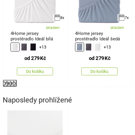
8x
7x
skladem
skladem
4Home jersey
4Home jersey
prostěradlo Ideál bílá
prostěradlo Ideál šedá
+13
+13
od
279
Kč
od
279
Kč
Do košíku
Do košíku
Next
Naposledy prohlížené