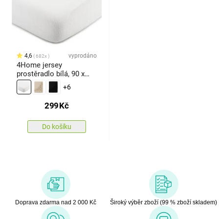
4,6
vyprodáno
682x
4Home jersey
prostěradlo bílá, 90 x
200 cm
+6
299
Kč
Do košíku
Doprava zdarma nad 2 000 Kč
Široký výběr zboží (99 % zboží skladem)