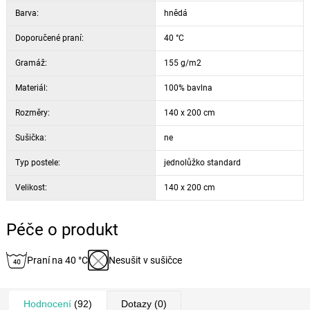
Barva:
hnědá
Doporučené praní:
40 °C
Gramáž:
155 g/m2
Materiál:
100% bavlna
Rozměry:
140 x 200 cm
Sušička:
ne
Typ postele:
jednolůžko standard
Velikost:
140 x 200 cm
Péče o produkt
Praní na 40 °C
Nesušit v sušičce
Hodnocení
(92)
Dotazy
(0)