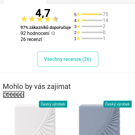
4,7
75
5
14
4
2
3
97% zákazníků doporučuje
0
2
92 hodnocení
1
1
26 recenzí
Všechny recenze (26)
Mohlo by vás zajímat
Previous
Český výrobek
Český výrobek
k