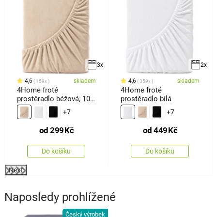
3x
2x
4,6
skladem
4,6
skladem
159x
359x
4Home froté
4Home froté
prostěradlo béžová, 100
prostěradlo bílá
x 200 cm
+7
+7
od
299
Kč
od
449
Kč
Do košíku
Do košíku
Next
Naposledy prohlížené
Český výrobek