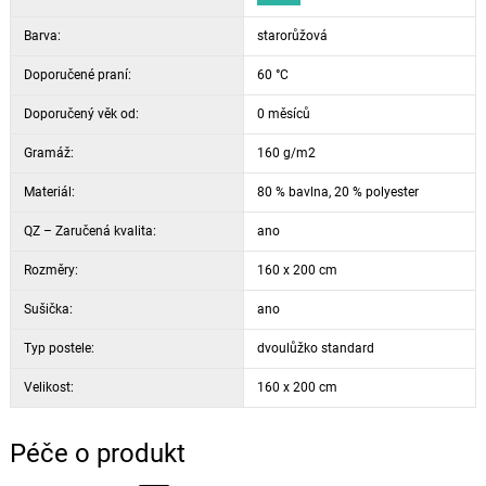
Barva:
starorůžová
Doporučené praní:
60 °C
Doporučený věk od:
0 měsíců
Gramáž:
160 g/m2
Materiál:
80 % bavlna, 20 % polyester
QZ – Zaručená kvalita:
ano
Rozměry:
160 x 200 cm
Sušička:
ano
Typ postele:
dvoulůžko standard
Velikost:
160 x 200 cm
Péče o produkt