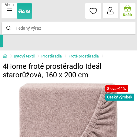
Menu
Košík
Bytový textil
Prostěradla
Froté prostěradla
4Home froté prostěradlo Ideál
starorůžová, 160 x 200 cm
Sleva -11%
Český výrobek