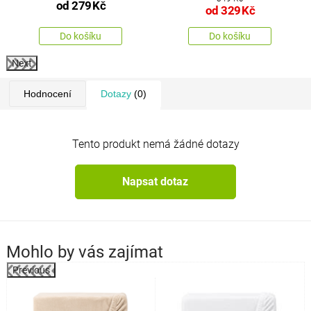
od
279
Kč
od
329
Kč
Do košíku
Do košíku
Next
Hodnocení
Dotazy
(0)
Tento produkt nemá žádné dotazy
Napsat dotaz
Mohlo by vás zajímat
Previous
k