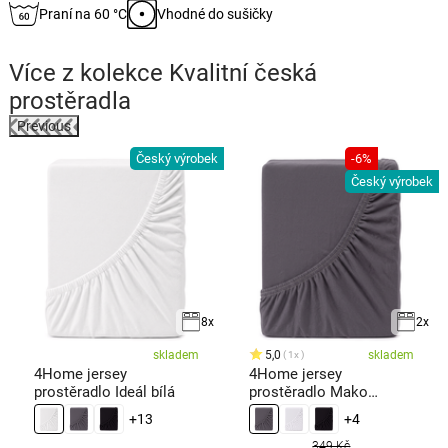
Praní na 60 °C
Vhodné do sušičky
Více z kolekce
Kvalitní česká
prostěradla
Previous
Český výrobek
-6%
k
Český výrobek
8x
2x
skladem
5,0
skladem
1x
4Home jersey
4Home jersey
prostěradlo Ideál bílá
prostěradlo Mako
antracit
+13
+4
349 Kč