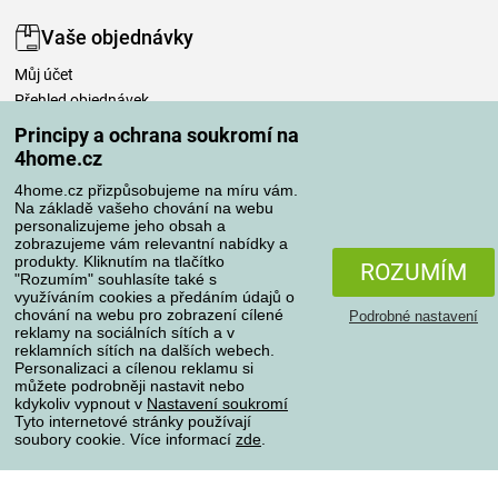
Vaše objednávky
Můj účet
Přehled objednávek
Časté dotazy
Principy a ochrana soukromí na
Reklamace
4home.cz
Odstoupení od kupní smlouvy
4home.cz přizpůsobujeme na míru vám.
Pravidla zpracování recenzí
Na základě vašeho chování na webu
personalizujeme jeho obsah a
zobrazujeme vám relevantní nabídky a
Způsoby dopravy
produkty. Kliknutím na tlačítko
ROZUMÍM
"Rozumím" souhlasíte také s
využíváním cookies a předáním údajů o
chování na webu pro zobrazení cílené
Podrobné nastavení
reklamy na sociálních sítích a v
Způsoby platby
reklamních sítích na dalších webech.
Personalizaci a cílenou reklamu si
můžete podrobněji nastavit nebo
kdykoliv vypnout v
Nastavení soukromí
Spolehlivý obchod
Tyto internetové stránky používají
soubory cookie. Více informací
zde
.