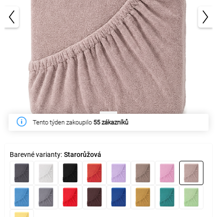
1/3
Tento týden zakoupilo
55 zákazníků
Barevné varianty:
Starorůžová