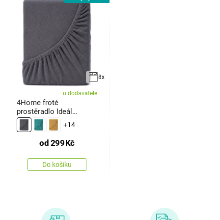
8x
u dodavatele
4Home froté
prostěradlo Ideál
antracit
+14
od
299
Kč
Do košíku