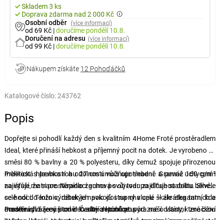
Skladem 3 ks
Doprava zdarma nad 2 000 Kč
Osobní odběr
(více informací)
od 69 Kč
|
doručíme
pondělí 10.8.
Doručení na adresu
(více informací)
od 99 Kč
|
doručíme
pondělí 10.8.
Nákupem získáte
12 Pohoďáčků
Katalogové číslo:
243762
Popis
Dopřejte si pohodlí každý den s kvalitním 4Home Froté prostěradlem
Ideal, které přináší hebkost a příjemný pocit na dotek. Je vyrobeno ze
směsi 80 % bavlny a 20 % polyesteru, díky čemuž spojuje přirozenou
měkkost s pevností a odolností vůči opotřebení. Gramáž 160 g/m²
Praktická hloubka rohu 27 cm umožňuje snadné a pevné uchycení i
zajišťuje, že si prostěradlo zachová svůj tvar po dlouhou dobu. Skvěle
na vyšší matrace. Napínací guma po obvodu zajišťuje stabilitu během
se hodí do ložnic, dětských pokojů i na chalupu – zkrátka tam, kde
celé noci. Tento výrobek je navíc dostupný v celé škále elegantních a
oceníte vyvážený poměr kvality a komfortu.
moderních barev – od decentních tónů po výrazné odstíny, které oživí
Prostěradlo je ušito v České republice pod naší vlastní značkou