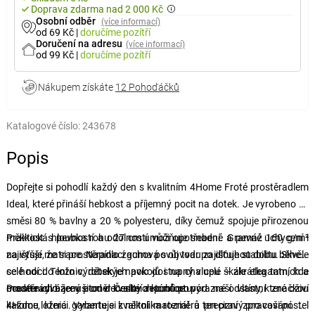
Doprava zdarma nad 2 000 Kč
Osobní odběr
(více informací)
od 69 Kč
|
doručíme
pozítří
Doručení na adresu
(více informací)
od 99 Kč
|
doručíme
pozítří
Nákupem získáte
12 Pohoďáčků
Katalogové číslo:
243678
Popis
Dopřejte si pohodlí každý den s kvalitním 4Home Froté prostěradlem
Ideal, které přináší hebkost a příjemný pocit na dotek. Je vyrobeno ze
směsi 80 % bavlny a 20 % polyesteru, díky čemuž spojuje přirozenou
měkkost s pevností a odolností vůči opotřebení. Gramáž 160 g/m²
Praktická hloubka rohu 27 cm umožňuje snadné a pevné uchycení i
zajišťuje, že si prostěradlo zachová svůj tvar po dlouhou dobu. Skvěle
na vyšší matrace. Napínací guma po obvodu zajišťuje stabilitu během
se hodí do ložnic, dětských pokojů i na chalupu – zkrátka tam, kde
celé noci. Tento výrobek je navíc dostupný v celé škále elegantních a
oceníte vyvážený poměr kvality a komfortu.
moderních barev – od decentních tónů po výrazné odstíny, které oživí
Prostěradlo je ušito v České republice pod naší vlastní značkou
každou ložnici. Vyberte si z několika rozměrů ten pravý pro vaši postel
4Home, která garantuje kvalitní materiál a precizní zpracování. Je