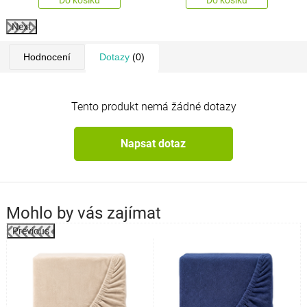
Next
Hodnocení
Dotazy
(0)
Tento produkt nemá žádné dotazy
Napsat dotaz
Mohlo by vás zajímat
Previous
k