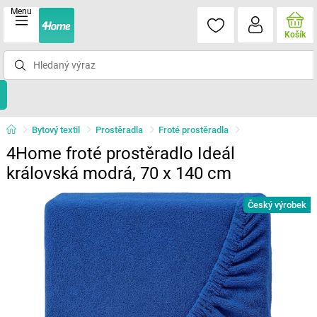
Menu
Košík
Bytový textil
Prostěradla
Froté prostěradla
4Home froté prostěradlo Ideál
královská modrá, 70 x 140 cm
Český výrobek