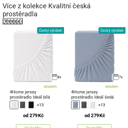
Více z kolekce
Kvalitní česká
prostěradla
Previous
Český výrobek
Český výrobek
k
8x
7x
skladem
skladem
4Home jersey
4Home jersey
prostěradlo Ideál bílá
prostěradlo Ideál šedá
+13
+13
od
279
Kč
od
279
Kč
Do košíku
Do košíku