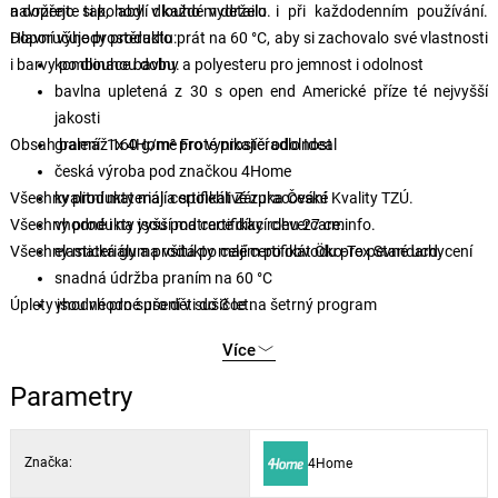
a dopřejte si pohodlí v každém detailu.
navrženo tak, aby dlouho vydrželo i při každodenním používání.
Doporučuje prostěradlo prát na 60 °C, aby si zachovalo své vlastnosti
Hlavní výhody produktu:
i barvy po dlouhou dobu.
kombinace bavlny a polyesteru pro jemnost i odolnost
bavlna upletená z 30 s open end Americké příze té nejvyšší
jakosti
Obsah balení: 1x 4Home Froté prostěradlo Ideal
gramáž 160 g/m² pro vynikající odolnost
česká výroba pod značkou 4Home
Všechny produkty mají certifikát Záruka České Kvality TZÚ.
kvalitní materiál a spolehlivé zpracování
Všechny produkty jsou pod certifikací clevercare.info.
vhodné i na vyšší matrace díky rohu 27 cm
Všechny materiály a produkty mají certifikát Öko-Tex Standard.
elastická guma všitá po celém po obvodu pro pevné uchycení
snadná údržba praním na 60 °C
Úplety jsou vhodné pro děti do 3 let.
vhodné pro sušení v sušičce na šetrný program
decentní a elegantní barvy
Více
široký výběr moderních barev
Parametry
Značka:
4Home