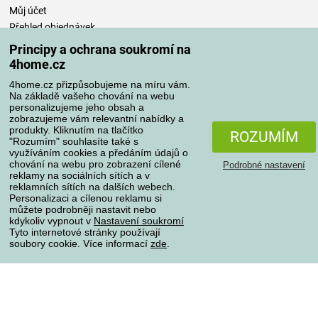
Můj účet
Přehled objednávek
Časté dotazy
Principy a ochrana soukromí na
Reklamace
4home.cz
Odstoupení od kupní smlouvy
4home.cz přizpůsobujeme na míru vám.
Pravidla zpracování recenzí
Na základě vašeho chování na webu
personalizujeme jeho obsah a
zobrazujeme vám relevantní nabídky a
Způsoby dopravy
produkty. Kliknutím na tlačítko
ROZUMÍM
"Rozumím" souhlasíte také s
využíváním cookies a předáním údajů o
chování na webu pro zobrazení cílené
Podrobné nastavení
reklamy na sociálních sítích a v
Způsoby platby
reklamních sítích na dalších webech.
Personalizaci a cílenou reklamu si
můžete podrobněji nastavit nebo
kdykoliv vypnout v
Nastavení soukromí
Spolehlivý obchod
Tyto internetové stránky používají
soubory cookie. Více informací
zde
.