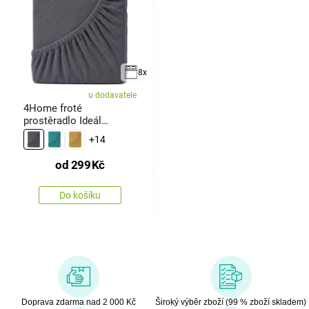
8x
u dodavatele
4Home froté
prostěradlo Ideál
antracit
+14
od
299
Kč
Do košíku
Doprava zdarma nad 2 000 Kč
Široký výběr zboží (99 % zboží skladem)