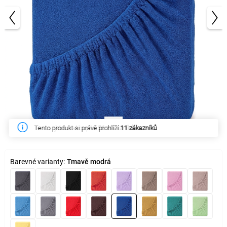
1/3
Tento týden zakoupilo
56 zákazníků
Barevné varianty:
Tmavě modrá