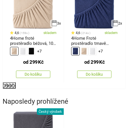
3x
2x
4,6
skladem
4,6
skladem
159x
214x
4Home froté
4Home Froté
prostěradlo béžová, 100
prostěradlo tmavě
x 200 cm
modrá
+7
+7
od
299
Kč
od
299
Kč
Do košíku
Do košíku
Next
Naposledy prohlížené
Český výrobek