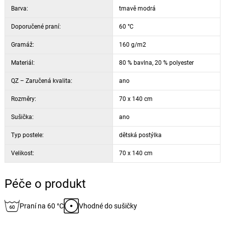
Barva:
tmavě modrá
Doporučené praní:
60 °C
Gramáž:
160 g/m2
Materiál:
80 % bavlna, 20 % polyester
QZ – Zaručená kvalita:
ano
Rozměry:
70 x 140 cm
Sušička:
ano
Typ postele:
dětská postýlka
Velikost:
70 x 140 cm
Péče o produkt
Praní na 60 °C
Vhodné do sušičky