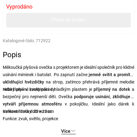
Vyprodáno
Přidat do košíku
Katalogové číslo:
712922
Popis
Měkoučká plyšová ovečka s projektorem je ideální společník pro klidné
usínání miminek i batolat. Po zapnutí začne
jemně svítit a promítat
uklidňující hvězdičky
na strop, zatímco přehrává příjemné melodie
nebo tlumené zvuky přírody.
Hebký plyš v kombinaci s hladkým plastem je
příjemný na dotek
a
bezpečný pro nejmenší děti. Ovečka
podporuje usínání, zklidňuje a
vytváří příjemnou atmosféru
v pokojíčku. Ideální jako dárek k
narození či na dobrou noc.
Velikost hračky: 35 × 22 cm
Funkce: zvuk, světlo, projekce
Více