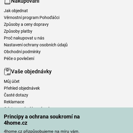
Nakupování
Jak objednat
Věrnostní program Pohoďáčci
Způsoby a ceny dopravy
Způsoby platby
Proč nakupovat u nás
Nastavení ochrany osobních údajů
Obchodní podmínky
Péče o povlečení
Vaše objednávky
Můj účet
Přehled objednávek
Časté dotazy
Reklamace
Odstoupení od kupní smlouvy
Pravidla zpracování recenzí
Principy a ochrana soukromí na
4home.cz
Způsoby dopravy
4home.cz přizpůsobujeme na míru vám.