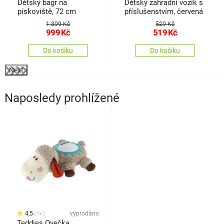
Dětský bagr na
Dětský zahradní vozík s
pískoviště, 72 cm
příslušenstvím, červená
1 399 Kč
529 Kč
999
Kč
519
Kč
Do košíku
Do košíku
Next
Naposledy prohlížené
4,5
vyprodáno
1x
Teddies Ovečka