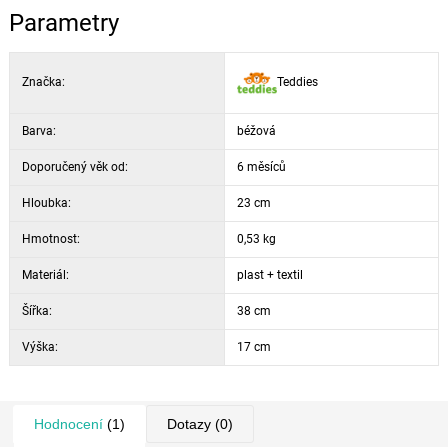
Parametry
Značka:
Teddies
Barva:
béžová
Doporučený věk od:
6 měsíců
Hloubka:
23 cm
Hmotnost:
0,53 kg
Materiál:
plast + textil
Šířka:
38 cm
Výška:
17 cm
Hodnocení
(1)
Dotazy
(0)