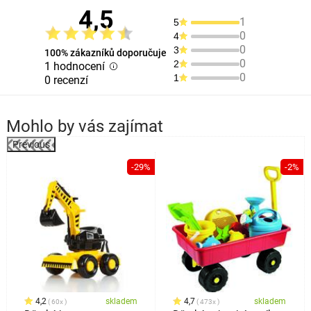
4,5
1
5
0
4
0
3
100% zákazníků doporučuje
0
2
1 hodnocení
0
1
0 recenzí
Mohlo by vás zajímat
Previous
%
-29%
-2%
4,2
skladem
4,7
skladem
60x
473x