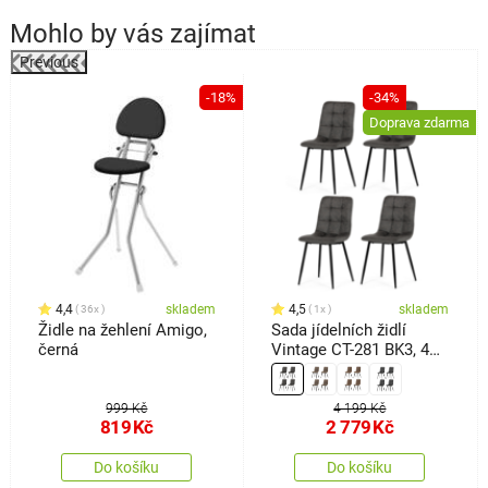
Mohlo by vás zajímat
Previous
-18%
-34%
a
Doprava zdarma
4,4
skladem
4,5
skladem
36x
1x
Židle na žehlení Amigo,
Sada jídelních židlí
černá
Vintage CT-281 BK3, 4
ks
999 Kč
4 199 Kč
819
Kč
2 779
Kč
Do košíku
Do košíku