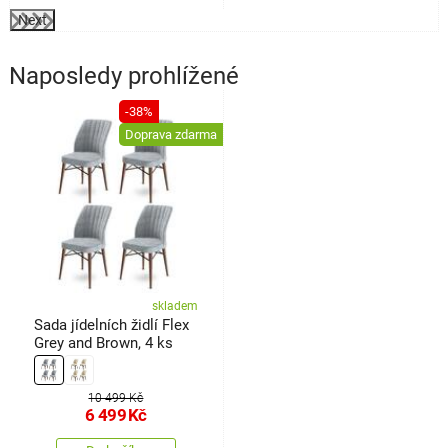
Next
Naposledy prohlížené
-38%
Doprava zdarma
skladem
Sada jídelních židlí Flex
Grey and Brown, 4 ks
10 499 Kč
6 499
Kč