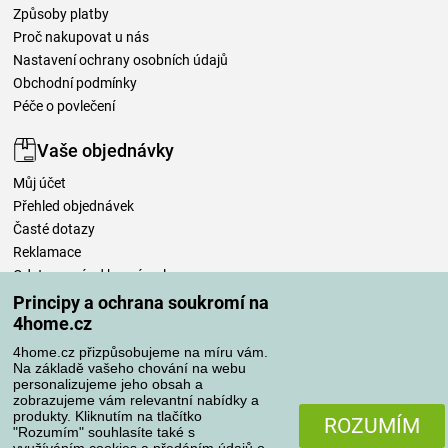
Způsoby platby
Proč nakupovat u nás
Nastavení ochrany osobních údajů
Obchodní podmínky
Péče o povlečení
Vaše objednávky
Můj účet
Přehled objednávek
Časté dotazy
Reklamace
Odstoupení od kupní smlouvy
Pravidla zpracování recenzí
Principy a ochrana soukromí na
4home.cz
Způsoby dopravy
4home.cz přizpůsobujeme na míru vám.
Na základě vašeho chování na webu
personalizujeme jeho obsah a
zobrazujeme vám relevantní nabídky a
produkty. Kliknutím na tlačítko
Způsoby platby
ROZUMÍM
"Rozumím" souhlasíte také s