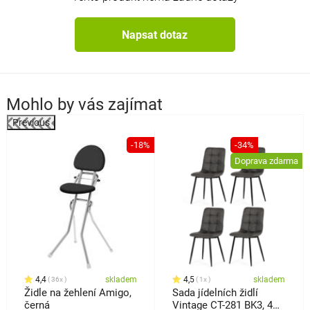
Napsat dotaz
Mohlo by vás zajímat
Previous
-18%
-34%
a
Doprava zdarma
4,4
skladem
4,5
skladem
36x
1x
Židle na žehlení Amigo,
Sada jídelních židlí
černá
Vintage CT-281 BK3, 4