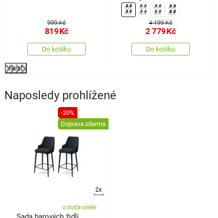
ks
999 Kč
4 199 Kč
819
Kč
2 779
Kč
Do košíku
Do košíku
Next
Naposledy prohlížené
-20%
Doprava zdarma
2x
u dodavatele
Sada barových židlí