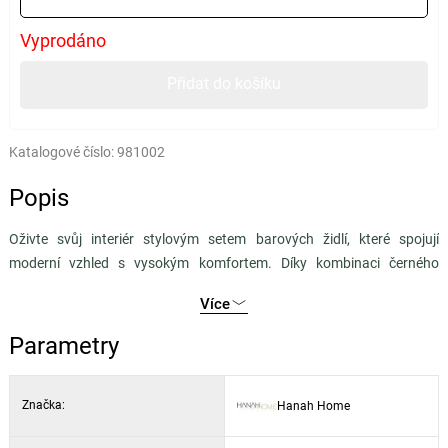
Vyprodáno
Přidat do košíku
Katalogové číslo:
981002
Popis
Oživte svůj interiér stylovým setem barových židlí, které spojují
moderní vzhled s vysokým komfortem. Díky kombinaci černého
kovového rámu a jemné tkaniny Babyface
v antracitové barvě
Více
působí židle nadčasově a snadno zapadnou do různých typů interiérů
– od moderní kuchyně po domácí bar.
Parametry
Sedák ve výšce 71 cm je ideální pro použití u barových pultů nebo
Značka:
Hanah Home
kuchyňských ostrůvků. Pohodlné sezení zajišťuje
kvalitní pěna
–
měkčí pro opěradlo (18 DNS) a pevnější pro sedák (22 DNS). Kovové