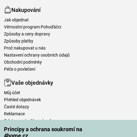
Nakupování
Jak objednat
Věrnostní program Pohoďáčci
Způsoby a ceny dopravy
Způsoby platby
Proč nakupovat u nás
Nastavení ochrany osobních údajů
Obchodní podmínky
Péče o povlečení
Vaše objednávky
Můj účet
Přehled objednávek
Časté dotazy
Reklamace
Odstoupení od kupní smlouvy
Pravidla zpracování recenzí
Principy a ochrana soukromí na
4home.cz